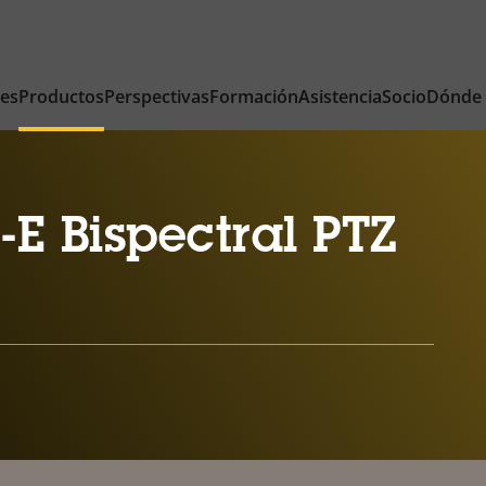
nes
Productos
Perspectivas
Formación
Asistencia
Socio
Dónde
E Bispectral PTZ