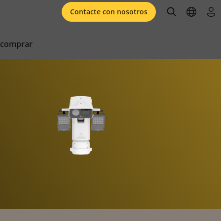
open searc
open l
ini
Contacte con nosotros
 comprar