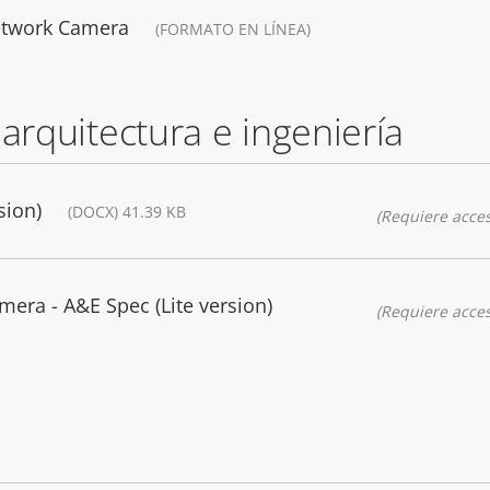
etwork Camera
(FORMATO EN LÍNEA)
 arquitectura e ingeniería
sion)
(DOCX) 41.39 KB
(Requiere acces
mera - A&E Spec (Lite version)
(Requiere acces