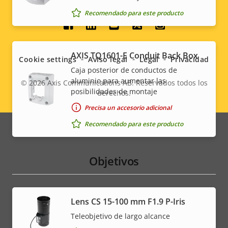
Recomendado para este producto
Social
menu
AXIS TQ1601-E Conduit Back Box
Cookie settings
Aviso legal
Legal
Privacidad
Caja posterior de conductos de
aluminio para aumentar las
© 2026
Axis Communications AB. Reservados todos los
posibilidades de montaje
derechos.
Legal
Precisa un accesorio adicional
menu
Recomendado para este producto
Objetivos
Lens CS 15-100 mm F1.9 P-Iris
Teleobjetivo de largo alcance