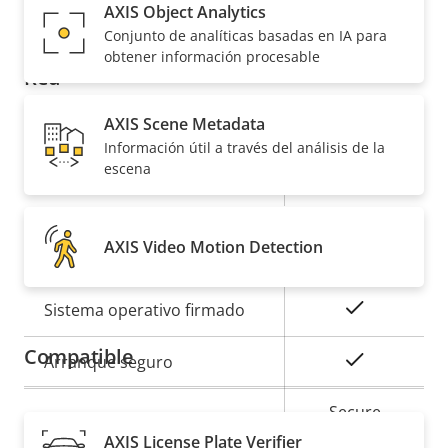
AXIS Object Analytics
Descripción
Valor de
Sí
Compatibilidad de audio
Conjunto de analíticas basadas en IA para
de
la
obtener información procesable
Red
propiedad
propiedad
AXIS Scene Metadata
Descripción
Clase de PoE
Valor de
4
Información útil a través del análisis de la
de
la
escena
Inalámbrico
–
propiedad
propiedad
Seguridad
AXIS Video Motion Detection
Descripción
Valor de
Sí
Sistema operativo firmado
de
la
Compatible
propiedad
propiedad
Sí
Arranque seguro
Secure
Secure keystore
Element (CC
AXIS License Plate Verifier