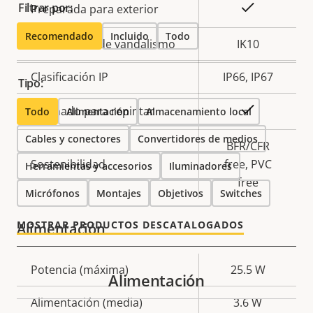
Filtrar por:
Sí
Preparada para exterior
Recomendado
Incluido
Todo
Clasificación de vandalismo
IK10
Clasificación IP
IP66, IP67
Tipo:
Sí
Diseñado para repintar
Todo
Alimentación
Almacenamiento local
Cables y conectores
Convertidores de medios
BFR/CFR
Sostenibilidad
free, PVC
Herramientas y accesorios
Iluminadores
free
Micrófonos
Montajes
Objetivos
Switches
MOSTRAR PRODUCTOS DESCATALOGADOS
Alimentación
Descripción
Potencia (máxima)
Valor de
25.5 W
Alimentación
de
la
Alimentación (media)
3.6 W
propiedad
propiedad