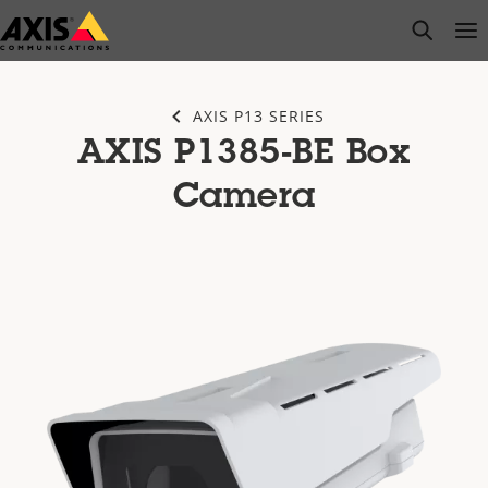
Saltar
open s
Op
Clo
al
contenido
principal
AXIS P13 SERIES
AXIS P1385-BE Box
Camera