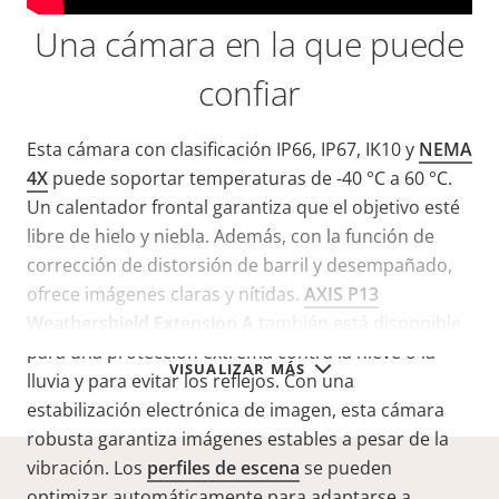
Una cámara en la que puede
confiar
Esta cámara con clasificación IP66, IP67, IK10 y
NEMA
4X
puede soportar temperaturas de -40 °C a 60 °C.
Un calentador frontal garantiza que el objetivo esté
libre de hielo y niebla. Además, con la función de
corrección de distorsión de barril y desempañado,
ofrece imágenes claras y nítidas.
AXIS P13
Weathershield Extension A
también está disponible
para una protección extrema contra la nieve o la
VISUALIZAR MÁS
lluvia y para evitar los reflejos. Con una
estabilización electrónica de imagen, esta cámara
robusta garantiza imágenes estables a pesar de la
vibración. Los
perfiles de escena
se pueden
optimizar automáticamente para adaptarse a