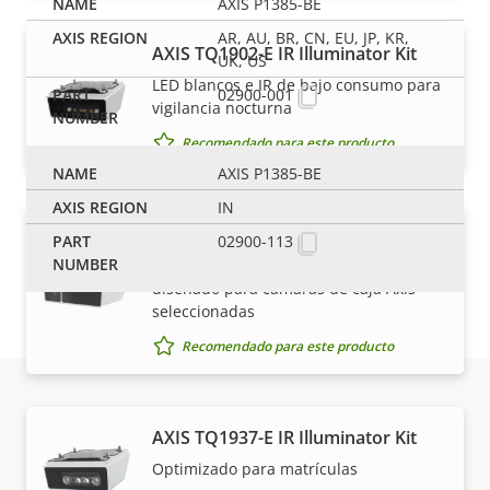
AXIS P1385-BE
AR, AU, BR, CN, EU, JP, KR,
AXIS TQ1902-E IR Illuminator Kit
UK, US
LED blancos e IR de bajo consumo para
02900-001
vigilancia nocturna
Recomendado para este producto
AXIS P1385-BE
IN
AXIS TQ1919-E IR Illuminator Kit
02900-113
Kit IR de bajo consumo energético
diseñado para cámaras de caja Axis
seleccionadas
Recomendado para este producto
Asistencia y recursos
AXIS TQ1937-E IR Illuminator Kit
Optimizado para matrículas