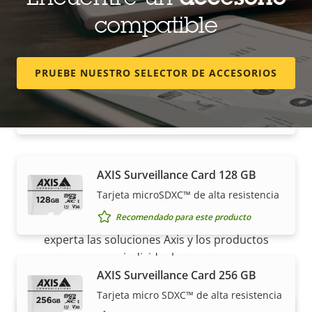
Encuentre un
accesorio
Almacenamiento local
compatible
PRUEBE NUESTRO SELECTOR DE ACCESORIOS
AXIS Surveillance Card 1 TB
Tarjeta microSDXC™ de alta resistencia
Recomendado para este producto
AXIS Surveillance Card 128 GB
Cómo comprar
Tarjeta microSDXC™ de alta resistencia
Recomendado para este producto
Nuestros socios fiables venden e instalan de forma
experta las soluciones Axis y los productos
individuales.
AXIS Surveillance Card 256 GB
Tarjeta micro SDXC™ de alta resistencia