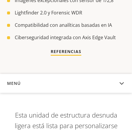
Imágenes excepcionales con sensor de 1/2,8"
Lightfinder 2.0 y Forensic WDR
Compatibilidad con analíticas basadas en IA
Ciberseguridad integrada con Axis Edge Vault
REFERENCIAS
MENÚ
DESCRIPCIÓN
Esta unidad de estructura desnuda
ligera está lista para personalizarse