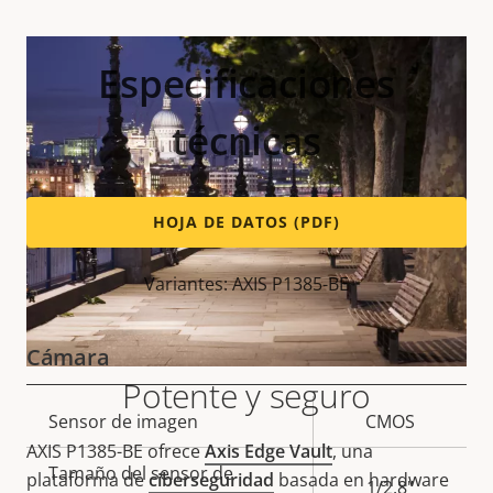
Especificaciones
técnicas
HOJA DE DATOS (PDF)
Variantes: AXIS P1385-BE
Cámara
Potente y seguro
Descripción
Sensor de imagen
Valor de
CMOS
de
la
AXIS P1385-BE ofrece
Axis Edge Vault
, una
Tamaño del sensor de
propiedad
propiedad
plataforma de
ciberseguridad
basada en hardware
1/2.8"