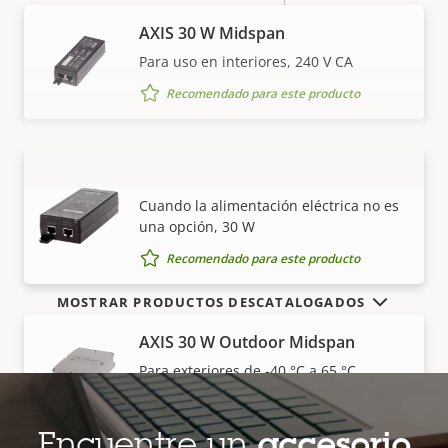
Tensión de entrada de CC
10-28 V
AXIS 30 W Midspan
Para uso en interiores, 240 V CA
Recomendado para este producto
AXIS 30 W Midspan AC/DC
VISUALIZAR MÁS
Cuando la alimentación eléctrica no es
una opción, 30 W
Recomendado para este producto
MOSTRAR PRODUCTOS DESCATALOGADOS
AXIS 30 W Outdoor Midspan
Para exteriores de -40 °C a 65 °C
Recomendado para este producto