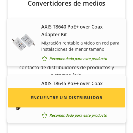
Convertidores de medios
AXIS T8640 PoE+ over Coax
Adapter Kit
¿Quiere vender productos Axis?
Migración rentable a vídeo en red para
instalaciones de menor tamaño
¿Está interesado en convertirse en
Recomendado para este producto
revendedor? Encuentre información de
contacto de distribuidores de productos y
sistemas Axis.
AXIS T8645 PoE+ over Coax
Compact Kit
ENCUENTRE UN DISTRIBUIDOR
Migración compacta y rentable de un
canal a IP
Recomendado para este producto