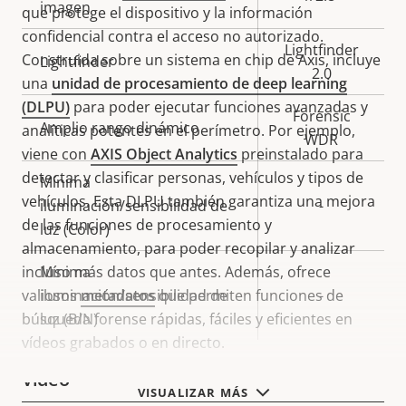
imagen
que protege el dispositivo y la información
confidencial contra el acceso no autorizado.
Lightfinder
Construida sobre un sistema en chip de Axis, incluye
Lightfinder
2.0
una
unidad de procesamiento de deep learning
(DLPU)
para poder ejecutar funciones avanzadas y
Forensic
Amplio rango dinámico
analíticas potentes en el perímetro. Por ejemplo,
WDR
viene con
AXIS Object Analytics
preinstalado para
detectar y clasificar personas, vehículos y tipos de
Mínima
vehículos. Esta DLPU también garantiza una mejora
iluminación/sensibilidad de
-
de las funciones de procesamiento y
luz (Color)
almacenamiento, para poder recopilar y analizar
incluso más datos que antes. Además, ofrece
Mínima
valiosos
iluminación/sensibilidad de
metadatos
que permiten funciones de
-
búsqueda forense rápidas, fáciles y eficientes en
luz (B/N)
vídeos grabados o en directo.
Vídeo
VISUALIZAR MÁS