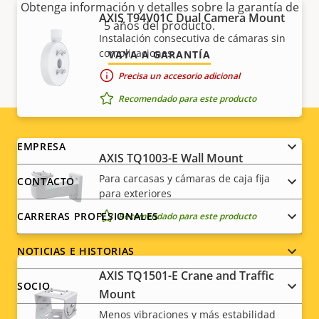
Obtenga información y detalles sobre la garantía de
AXIS T94V01C Dual Camera Mount
5 años del producto.
Instalación consecutiva de cámaras sin
complicaciones
VAYA A GARANTÍA
Precisa un accesorio adicional
Recomendado para este producto
Footer
EMPRESA
AXIS TQ1003-E Wall Mount
menu
Para carcasas y cámaras de caja fija
CONTACTO
para exteriores
CARRERAS PROFESIONALES
Recomendado para este producto
NOTICIAS E HISTORIAS
AXIS TQ1501-E Crane and Traffic
SOCIO
Mount
Menos vibraciones y más estabilidad