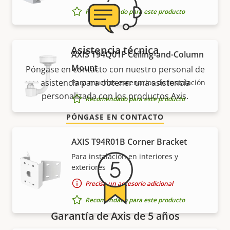
Recomendado para este producto
Asistencia técnica
AXIS T94Q01F Ceiling-and-Column
Mount
Póngase en contacto con nuestro personal de
asistencia para obtener una asistencia
Para muchos escenarios de instalación
personalizada con los productos Axis.
Recomendado para este producto
PÓNGASE EN CONTACTO
AXIS T94R01B Corner Bracket
Para instalación en interiores y
exteriores
Precisa un accesorio adicional
Recomendado para este producto
Garantía de Axis de 5 años