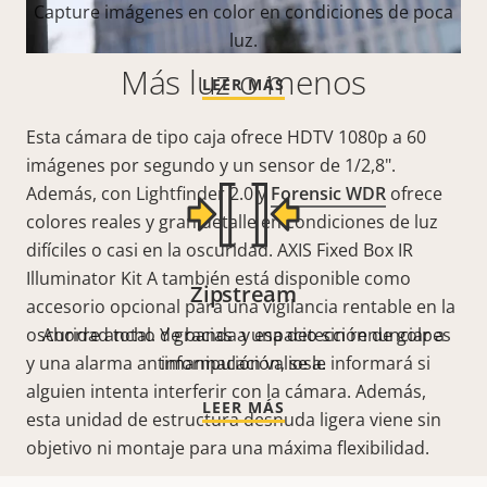
Capture imágenes en color en condiciones de poca
luz.
Más luz o menos
LEER MÁS
Esta cámara de tipo caja ofrece HDTV 1080p a 60
imágenes por segundo y un sensor de 1/2,8".
Además, con Lightfinder 2.0 y
Forensic WDR
ofrece
colores reales y gran detalle en condiciones de luz
difíciles o casi en la oscuridad. AXIS Fixed Box IR
Illuminator Kit A también está disponible como
Zipstream
accesorio opcional para una vigilancia rentable en la
oscuridad total. Y gracias a una detección de golpes
Ahorre ancho de banda y espacio sin renunciar a
y una alarma antimanipulación, se le informará si
información valiosa.
alguien intenta interferir con la cámara. Además,
LEER MÁS
esta unidad de estructura desnuda ligera viene sin
objetivo ni montaje para una máxima flexibilidad.