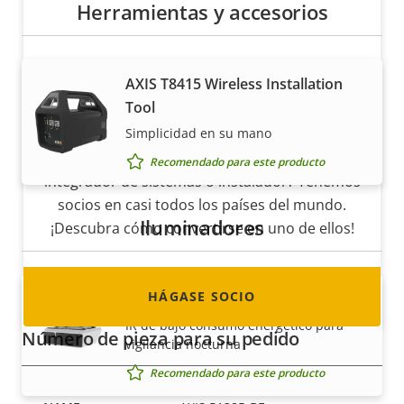
Herramientas y accesorios
AXIS T8415 Wireless Installation
Tool
Hágase socio
Simplicidad en su mano
¿Es usted un revendedor, distribuidor,
Recomendado para este producto
integrador de sistemas o instalador? Tenemos
socios en casi todos los países del mundo.
Iluminadores
¡Descubra cómo convertirse en uno de ellos!
HÁGASE SOCIO
AXIS Fixed Box IR Illuminator Kit A
IR de bajo consumo energético para
Número de pieza para su pedido
vigilancia nocturna
Recomendado para este producto