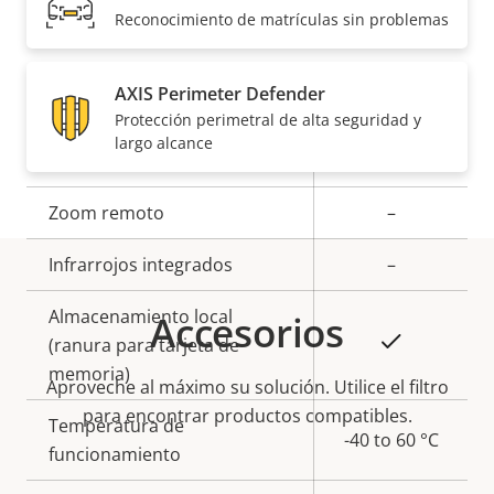
EAL6+)
Reconocimiento de matrículas sin problemas
General
AXIS Perimeter Defender
Protección perimetral de alta seguridad y
largo alcance
Descripción
Valor de
Sí
Enfoque remoto
de
la
propiedad
Zoom remoto
propiedad
–
Infrarrojos integrados
–
Almacenamiento local
Accesorios
Sí
(ranura para tarjeta de
memoria)
Aproveche al máximo su solución. Utilice el filtro
para encontrar productos compatibles.
Temperatura de
-40 to 60 °C
funcionamiento