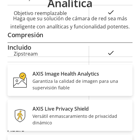
Analítica
Sí
Objetivo reemplazable
Haga que su solución de cámara de red sea más
inteligente con analíticas y funcionalidad potentes.
Compresión
Incluido
Descripción
Valor de
Sí
Zipstream
de
la
propiedad
propiedad
Baseline,
H.264
AXIS Image Health Analytics
High, Main
Garantiza la calidad de imagen para una
supervisión fiable
Sí
H.265
AV1
–
AXIS Live Privacy Shield
Versátil enmascaramiento de privacidad
dinámico
Audio