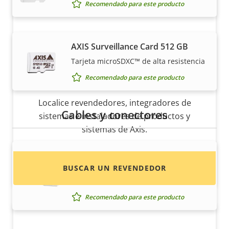
Recomendado para este producto
AXIS Surveillance Card 512 GB
Tarjeta microSDXC™ de alta resistencia
Recomendado para este producto
¿Quiere comprar productos Axis?
Localice revendedores, integradores de
Cables y conectores
sistemas e instaladores de productos y
sistemas de Axis.
AXIS T8129 PoE Extender
BUSCAR UN REVENDEDOR
La solución inteligente para cubrir
distancias
Recomendado para este producto