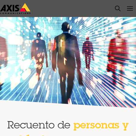
Saltar
open s
Op
Clo
al
contenido
principal
Recuento de
personas y