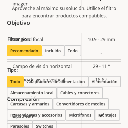
imagen
Aproveche al máximo su solución. Utilice el filtro
para encontrar productos compatibles.
Objetivo
Filtrar por:
Descripción
Longitud focal
Valor de
10.9 - 29 mm
de
la
Recomendado
Incluido
Todo
Zoom óptico
-
propiedad
propiedad
Campo de visión horizontal
29 - 11 °
Tipo:
Campo de visión vertical
16-6 °
Todo
Adaptadores de alimentación
Alimentación
Almacenamiento local
Cables y conectores
Compresión
Carcasas y armarios
Convertidores de medios
Herramientas y accesorios
Descripción
Valor de
Micrófonos
Montajes
Sí
Zipstream
de
la
Parasoles
Switches