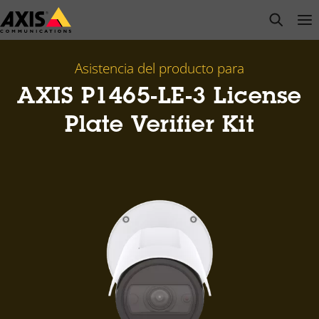
Saltar
open s
Op
Clo
al
contenido
principal
Asistencia del producto para
AXIS P1465-LE-3 License
Plate Verifier Kit