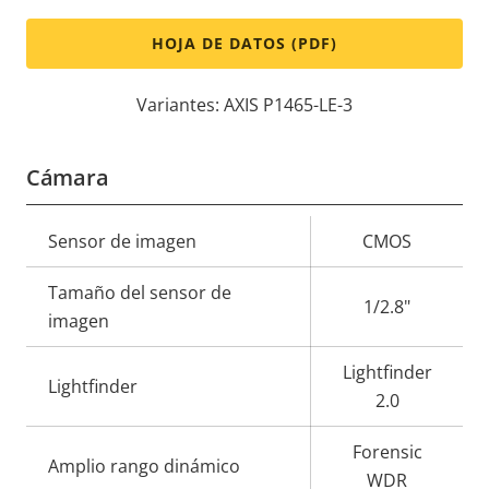
HOJA DE DATOS (PDF)
Variantes: AXIS P1465-LE-3
Cámara
Descripción
Sensor de imagen
Valor de
CMOS
de
la
Tamaño del sensor de
propiedad
propiedad
1/2.8"
imagen
Lightfinder
Lightfinder
2.0
Forensic
Amplio rango dinámico
WDR