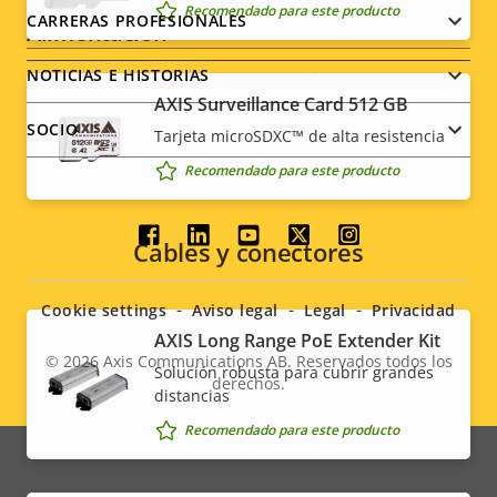
Recomendado para este producto
CARRERAS PROFESIONALES
Alimentación
NOTICIAS E HISTORIAS
Descripción
Potencia (máxima)
Valor de
13.0 W
AXIS Surveillance Card 512 GB
de
la
SOCIO
Tarjeta microSDXC™ de alta resistencia
Alimentación (media)
7.2 W
propiedad
propiedad
Recomendado para este producto
Social
Cables y conectores
menu
Cookie settings
Aviso legal
Legal
Privacidad
AXIS Long Range PoE Extender Kit
© 2026
Axis Communications AB. Reservados todos los
Solución robusta para cubrir grandes
derechos.
Legal
distancias
Recomendado para este producto
menu