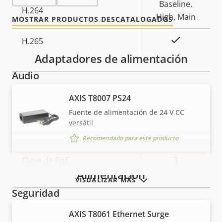
propiedad
propiedad
Baseline,
H.264
High, Main
MOSTRAR PRODUCTOS DESCATALOGADOS
Sí
H.265
Adaptadores de alimentación
Audio
AXIS T8007 PS24
Descripción
Valor de
Sí
Compatibilidad de audio
Fuente de alimentación de 24 V CC
de
la
versátil
Red
propiedad
propiedad
Recomendado para este producto
Descripción
Clase de PoE
Valor de
3
Alimentación
de
la
VISUALIZAR MÁS
propiedad
propiedad
Seguridad
AXIS T8061 Ethernet Surge
Descripción
Valor de
Sí