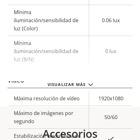
Mínima
iluminación/sensibilidad de
0.06 lux
luz (Color)
Mínima
iluminación/sensibilidad de
0 lux
luz (B/N)
Vídeo
VISUALIZAR MÁS
Descripción
Máxima resolución de vídeo
Valor de
1920x1080
de
la
Máximo de imágenes por
propiedad
propiedad
50/60
segundo
Accesorios
Estabilización electrónica de
Sí