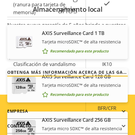
Sí
(ranura para tarjeta de
años
Almacenamiento local
memoria)
Nuestra nueva garantía de 5 años brinda a nuestros
Temperatura de
-40 to 60 °C
clientes años de uso sin preocupaciones y un
AXIS Surveillance Card 1 TB
funcionamiento
control de los costes. Y no hay sorpresas ocultas en
Tarjeta microSDXC™ de alta resistencia
Sí
la factura, lo que prometemos es exactamente lo
Preparada para exterior
Recomendado para este producto
que recibe.
Clasificación de vandalismo
IK10
OBTENGA MÁS INFORMACIÓN ACERCA DE LAS GARANTÍAS DE AXIS
AXIS Surveillance Card 128 GB
Clasificación IP
IP66, IP67
Tarjeta microSDXC™ de alta resistencia
Sí
Diseñado para repintar
Recomendado para este producto
BFR/CFR
Footer
EMPRESA
Sostenibilidad
free, PVC
AXIS Surveillance Card 256 GB
menu
free
CONTACTO
Tarjeta micro SDXC™ de alta resistencia