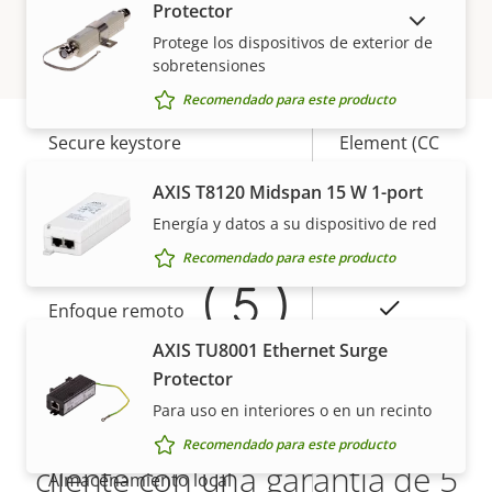
Sistema operativo firmado
Protector
MOSTRAR PRODUCTOS DESCATALOGADOS
de
la
Protege los dispositivos de exterior de
propiedad
propiedad
Sí
Arranque seguro
sobretensiones
Recomendado para este producto
Secure
Secure keystore
Element (CC
EAL6+)
Garantía
AXIS T8120 Midspan 15 W 1-port
Energía y datos a su dispositivo de red
General
Recomendado para este producto
Descripción
Valor de
Sí
Enfoque remoto
de
la
AXIS TU8001 Ethernet Surge
propiedad
propiedad
Sí
Zoom remoto
Protector
Para uso en interiores o en un recinto
Más tranquilidad para el
Sí
Infrarrojos integrados
Recomendado para este producto
cliente con una garantía de 5
Almacenamiento local