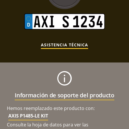
ASISTENCIA TÉCNICA
Información de soporte del producto
Hemos reemplazado este producto con:
AXIS P1485-LE KIT
Consulte la hoja de datos para ver las