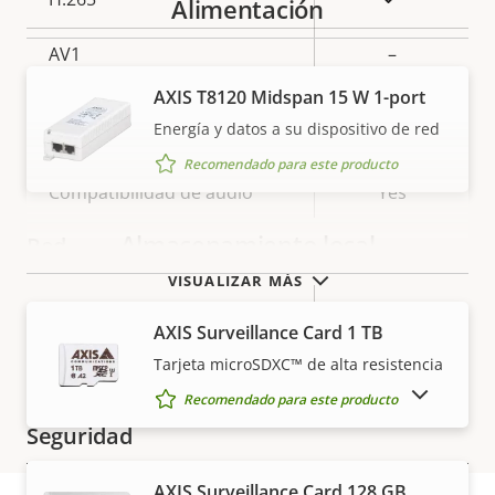
Alimentación
AV1
–
AXIS T8120 Midspan 15 W 1-port
Audio
Energía y datos a su dispositivo de red
Recomendado para este producto
Descripción
Compatibilidad de audio
Valor de
Yes
de
la
Almacenamiento local
Red
propiedad
propiedad
VISUALIZAR MÁS
Descripción
Clase de PoE
Valor de
3
AXIS Surveillance Card 1 TB
de
la
Inalámbrico
–
Tarjeta microSDXC™ de alta resistencia
propiedad
propiedad
MOSTRAR PRODUCTOS DESCATALOGADOS
Recomendado para este producto
Seguridad
AXIS Surveillance Card 128 GB