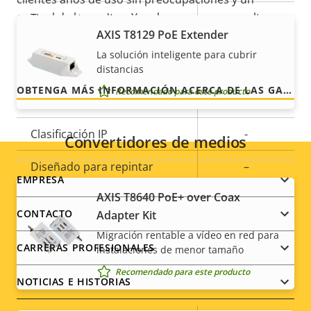
control de los costes. Y no hay sorpresas ocultas en
Temperatura de
-10 to 55 °C
AXIS T8129 PoE Extender
la factura, lo que prometemos es exactamente lo
funcionamiento
que recibe.
La solución inteligente para cubrir
Preparada para exterior
–
distancias
OBTENGA MÁS INFORMACIÓN ACERCA DE LAS GARANTÍAS DE AXIS
Recomendado para este producto
Clasificación de vandalismo
-
Clasificación IP
-
Convertidores de medios
Diseñado para repintar
–
Footer
EMPRESA
AXIS T8640 PoE+ over Coax
BFR/CFR
menu
CONTACTO
Adapter Kit
Sostenibilidad
free, PVC
free
Migración rentable a vídeo en red para
CARRERAS PROFESIONALES
instalaciones de menor tamaño
Recomendado para este producto
Alimentación
NOTICIAS E HISTORIAS