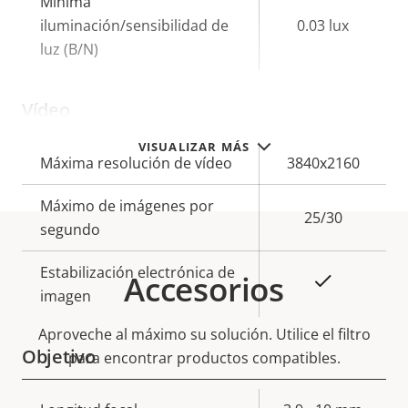
Mínima
iluminación/sensibilidad de
0.03 lux
luz (B/N)
Vídeo
VISUALIZAR MÁS
Descripción
Máxima resolución de vídeo
Valor de
3840x2160
de
la
Máximo de imágenes por
propiedad
propiedad
25/30
segundo
Estabilización electrónica de
Accesorios
Sí
imagen
Aproveche al máximo su solución. Utilice el filtro
Objetivo
para encontrar productos compatibles.