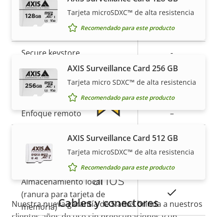
Descripción
Valor de
Sí
Sistema operativo firmado
Tarjeta microSDXC™ de alta resistencia
de
la
Garantía
propiedad
propiedad
Sí
Arranque seguro
Recomendado para este producto
Secure keystore
-
AXIS Surveillance Card 256 GB
Tarjeta micro SDXC™ de alta resistencia
General
Recomendado para este producto
Descripción
Enfoque remoto
Valor de
–
de
la
Más tranquilidad para el
Zoom remoto
–
AXIS Surveillance Card 512 GB
propiedad
propiedad
Tarjeta microSDXC™ de alta resistencia
cliente con una garantía de 5
Infrarrojos integrados
–
Recomendado para este producto
años
Almacenamiento local
Sí
(ranura para tarjeta de
Cables y conectores
Nuestra nueva garantía de 5 años brinda a nuestros
memoria)
clientes años de uso sin preocupaciones y un