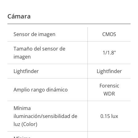
Cámara
Descripción
Sensor de imagen
Valor de
CMOS
de
la
Tamaño del sensor de
propiedad
propiedad
1/1.8"
imagen
Lightfinder
Lightfinder
Forensic
Amplio rango dinámico
WDR
Mínima
iluminación/sensibilidad de
0.15 lux
luz (Color)