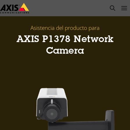
Saltar
open s
Op
Clo
al
contenido
principal
Asistencia del producto para
AXIS P1378 Network
Camera