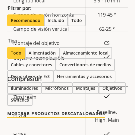
Descripción
Longitud focal
Valor de
3.9 - 10 mm
Filtrar por:
de
la
Campo de visión horizontal
119-45 °
propiedad
propiedad
Recomendado
Incluido
Todo
Campo de visión vertical
62-25 °
Tipo:
Montaje del objetivo
CS
Todo
Alimentación
Almacenamiento local
Sí
Objetivo reemplazable
Cables y conectores
Convertidores de medios
Dispositivos de E/S
Herramientas y accesorios
Compresión
Iluminadores
Micrófonos
Montajes
Objetivos
Descripción
Valor de
Sí
Zipstream
Switches
de
la
propiedad
propiedad
Baseline,
MOSTRAR PRODUCTOS DESCATALOGADOS
H.264
High, Main
Sí
H.265