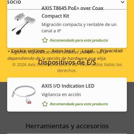
SOCIO
Descripción
Potencia (máxima)
Valor de
10.5 W
AXIS T8645 PoE+ over Coax
de
la
Compact Kit
Alimentación (media)
6.1 W
propiedad
propiedad
Migración compacta y rentable de un
canal a IP
Social
Tensión de entrada de CC
12-28 V
Recomendado para este producto
menu
Cookie settings
Aviso legal
Legal
Privacidad
* Algunas especificaciones técnicas pueden variar
dependiendo de la opción de hardware que elija.
Dispositivos de E/S
© 2026
Axis Communications AB. Reservados todos los
derechos.
Legal
AXIS I/O Indication LED
menu
Vigilancia en acción
Recomendado para este producto
Herramientas y accesorios