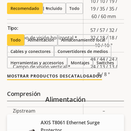
Descripción
Valor de
10 / 10 / 19 /
Recomendado
de
Longitud focal *
Incluido
la
Todo
19 / 35 / 35 /
propiedad
propiedad
60 / 60 mm
Tipo:
57 / 57 / 32 /
Campo de visión horizontal *
32 / 18 / 18 /
Todo
Alimentación
Almacenamiento local
10 / 10 °
Cables y conectores
Convertidores de medios
44 / 44 / 24 /
Herramientas y accesorios
Montajes
Switches
Campo de visión vertical *
24 / 13 / 13 /
8 / 8 °
MOSTRAR PRODUCTOS DESCATALOGADOS
Compresión
Alimentación
Descripción
Zipstream
Valor de
–
de
la
AXIS T8061 Ethernet Surge
Baseline,
propiedad
propiedad
H.264
Protector