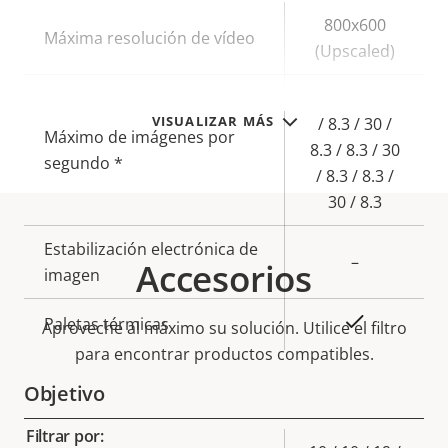
Descripción
Valor de
800x600
Máxima resolución de vídeo
de
la
(Upscaled)
propiedad
propiedad
8.3 / 30 / 8.3
VISUALIZAR MÁS
/ 8.3 / 30 /
Máximo de imágenes por
8.3 / 8.3 / 30
segundo *
/ 8.3 / 8.3 /
30 / 8.3
Estabilización electrónica de
–
Accesorios
imagen
Sí
Paletas térmicas
Aproveche al máximo su solución. Utilice el filtro
para encontrar productos compatibles.
Objetivo
Filtrar por: