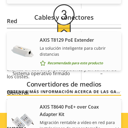
el vídeo
Cables y conectores
Red
Descripción
Clase de PoE
Valor de
3
AXIS T8129 PoE Extender
Para mayor tranquilidad
de
la
La solución inteligente para cubrir
propiedad
propiedad
distancias
Seguridad
Nuestra garantía de 3 años brinda a nuestros
Recomendado para este producto
clientes un uso sin preocupaciones y un control de
Descripción
Sistema operativo firmado
Valor de
–
los costes.
de
la
Convertidores de medios
propiedad
propiedad
General
OBTENGA MÁS INFORMACIÓN ACERCA DE LAS GARANTÍAS DE AXIS
AXIS T8640 PoE+ over Coax
Descripción
Almacenamiento local
Valor de
Adapter Kit
Sí
de
(ranura para tarjeta de
la
Migración rentable a vídeo en red para
propiedad
memoria)
propiedad