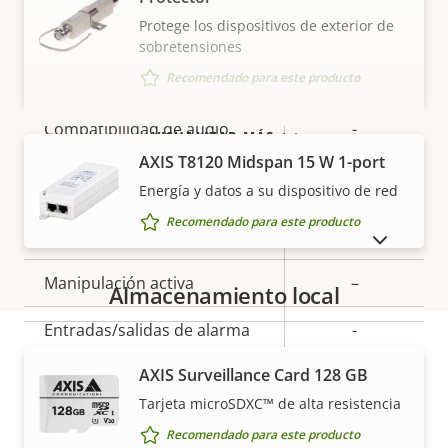
Main
Protege los dispositivos de exterior de
sobretensiones
Audio
Recomendado para este producto
Descripción
Compatibilidad de audio
Valor de
-
VISUALIZAR MÁS
de
la
AXIS T8120 Midspan 15 W 1-port
Integración del sistema
propiedad
propiedad
Energía y datos a su dispositivo de red
Recomendado para este producto
Descripción
Detección de audio
Valor de
–
MOSTRAR PRODUCTOS DESCATALOGADOS
de
la
Manipulación activa
–
propiedad
propiedad
Almacenamiento local
Entradas/salidas de alarma
-
AXIS Surveillance Card 128 GB
Sí
Conectores en serie
Garantía
Tarjeta microSDXC™ de alta resistencia
Detección de movimiento en
Recomendado para este producto
Sí