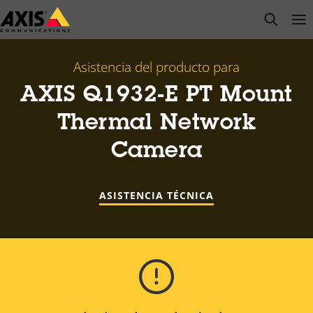
Saltar
open s
Op
Clo
al
contenido
principal
Asistencia del producto para
AXIS Q1932-E PT Mount
Thermal Network
Camera
ASISTENCIA TÉCNICA