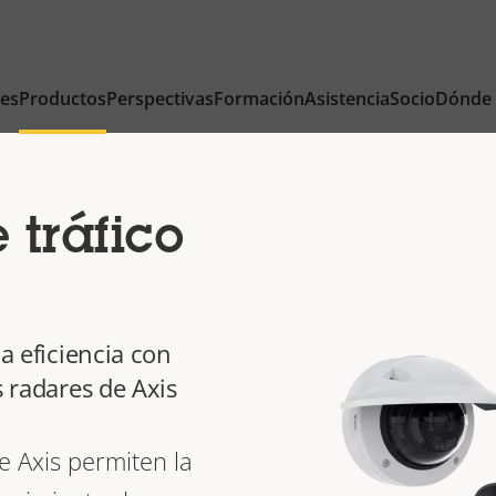
nes
Productos
Perspectivas
Formación
Asistencia
Socio
Dónde
tráfico
la eficiencia con
s radares de Axis
e Axis permiten la