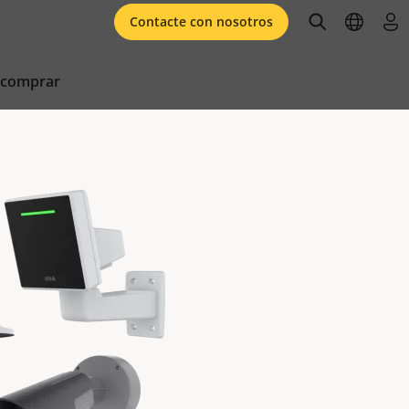
open searc
open l
ini
Contacte con nosotros
 comprar