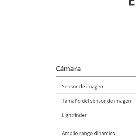
E
Cámara
Sensor de imagen
Descripción
Valor de
de
la
Tamaño del sensor de imagen
propiedad
propiedad
Lightfinder
Amplio rango dinámico