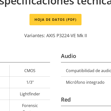
specificaciones técnic
HOJA DE DATOS (PDF)
Variantes: AXIS P3224-VE Mk II
Audio
CMOS
Compatibilidad de audi
Descripción
Val
de
1/3"
Micrófono integrado
propiedad
prop
Lightfinder
Red
Forensic