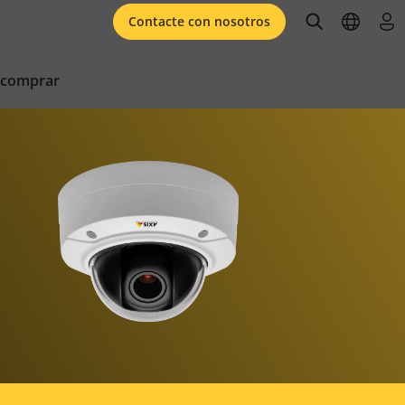
open searc
open l
ini
Contacte con nosotros
 comprar