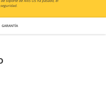
a de soporte de AXIS OS ha pasado, el
 seguridad.
GARANTÍA
o