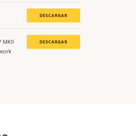
DESCARGAR
V MKII
DESCARGAR
twork