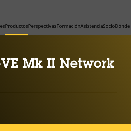
nes
Productos
Perspectivas
Formación
Asistencia
Socio
Dónde
-VE Mk II Network