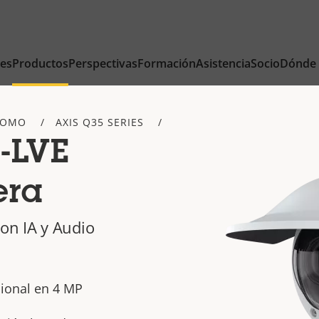
nes
Productos
Perspectivas
Formación
Asistencia
Socio
Dónde
DOMO
AXIS Q35 SERIES
-LVE
era
on IA y Audio
ional en 4 MP