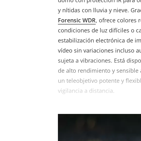
domo con protección IR para o
y nítidas con lluvia y nieve. Gra
Forensic WDR
, ofrece colores 
condiciones de luz difíciles o c
estabilización electrónica de 
vídeo sin variaciones incluso 
sujeta a vibraciones. Está disp
de alto rendimiento y sensible
un teleobjetivo potente y flexi
vigilancia a distancia.