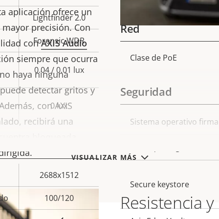
propiedad
prop
a aplicación ofrece un
Lightfinder 2.0
Red
 mayor precisión. Con
Forensic WDR
lidad con
AXIS Audio
Clase de PoE
ación siempre que ocurra
Descripción
Val
0.04 / 0.01 lux
 no haya ninguna
de
 puede detectar gritos y
Seguridad
propiedad
prop
 Además, con AXIS
0 lux
lado, recibirá una
Descripción
Sistema operativo firm
Val
ncuentra bloqueada,
de
Arranque seguro
irigida.
propiedad
prop
VISUALIZAR MÁS
2688x1512
Secure keystore
Resistencia y
do
100/120