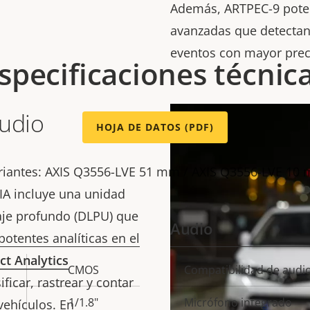
Además, ARTPEC-9 poten
avanzadas que detectan 
eventos con mayor prec
specificaciones técnic
Audio
HOJA DE DATOS (PDF)
riantes: AXIS Q3556-LVE 51 mm / AXIS Q3556-LVE 10
IA incluye una unidad
je profundo (DLPU) que
Audio
otentes analíticas en el
ct Analytics
CMOS
Compatibilidad de audi
Descripción
Val
ificar, rastrear y contar
de
1/1.8"
Micrófono integrado
vehículos. En