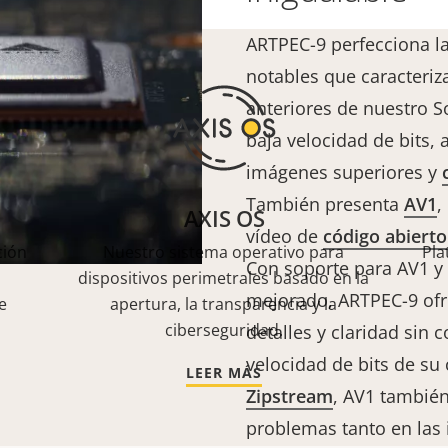
ARTPEC-9 perfecciona la
notables que caracteriz
anteriores de nuestro 
baja velocidad de bits, 
imágenes superiores y
También presenta
AV1
,
AXIS OS
vídeo de
código abierto
ción
Nuestro sistema operativo para
Pla
Con soporte para AV1 
dispositivos perimetrales basado en la
mejorado, ARTPEC-9 ofre
e
apertura, la transparencia y la
ciberseguridad.
detalles y claridad sin 
velocidad de bits de su 
LEER MÁS
Zipstream
, AV1 también
problemas tanto en las 