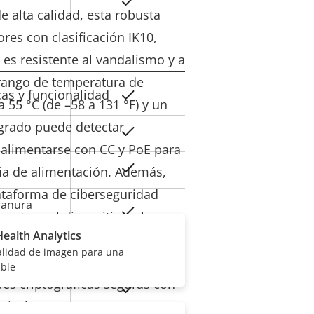
Sí
e alta calidad, esta robusta
ores con clasificación IK10,
es resistente al vandalismo y a
 rango de temperatura de
cas y funcionalidad
Sí
or de
 55 °C (de –58 a 131 °F) y un
la
egrado puede detectar
Sí
iedad
alimentarse con CC y PoE para
Sí
ia de alimentación. Además,
ataforma de ciberseguridad
ranura
Sí
rotege el dispositivo y la
a)
ealth Analytics
l contra el acceso no
calidad de imagen para una
namiento
-50 to 55 °C
rece operaciones y
able
es criptográficas seguras con
Sí
r
Nivel 3.