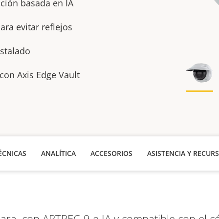
ación basada en IA
ra evitar reflejos
nstalado
con Axis Edge Vault
ÉCNICAS
ANALÍTICA
ACCESORIOS
ASISTENCIA Y RECUR
mara, con ARTPEC-9 e IA y compatible con el c