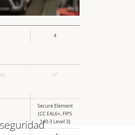
iedad
4
or de
la
iedad
Sí
ado
or de
la
Sí
iedad
Secure Element
(CC EAL6+, FIPS
 seguridad
140-3 Level 3)