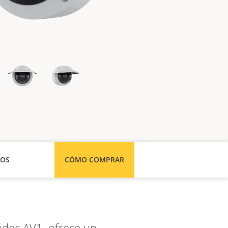
SOS
CÓMO COMPRAR
ódec AV1, ofrece un