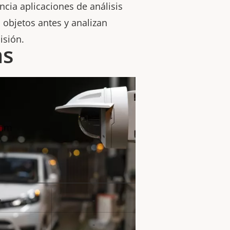
cia aplicaciones de análisis
objetos antes y analizan
isión.
as
 mm
o
-
or de
la
-