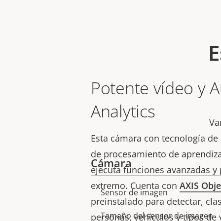
E
Potente vídeo y 
Analytics
Va
Esta cámara con tecnología de 
de procesamiento de aprendiza
Cámara
ejecuta funciones avanzadas y p
extremo. Cuenta con
AXIS Obje
Sensor de imagen
Descripción
Valor de
preinstalado para detectar, clas
de
la
Tamaño del sensor de imagen
personas, vehículos y tipos de 