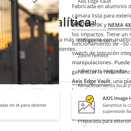
Sí
Axis Edge Vault
Fabricada en aluminio d
cámara lista para exteri
Analítica
Sí
General
IP66, IP6K9K y
NEMA 4X
los impactos. Tiene un
ón de cámara de red sea más inteligente con analíti
Descripción
Enfoque remoto
Val
funcionamiento de –50 a
potentes.
de
switch de intrusión int
Zoom remoto
propiedad
prop
13 - 51 / 4.7 - 10
manipulaciones. Puede 
mm
Infrarrojos integrados
garantizar la redundanc
Axis Edge Vault
, una pl
33.1 - 8.5 / 101.8
Almacenamiento local (
basada en el hardware, p
- 44.0 °
para tarjeta de memori
AXIS Image H
información confidencia
18.5 - 4.8 / 54.0 -
adas en IA para obtener
Garantiza la 
Temperatura de funcio
autorizado. Además, of
supervisión fi
24.6 °
almacenamiento de clav
Preparada para exterio
certificación FIPS 140-3 