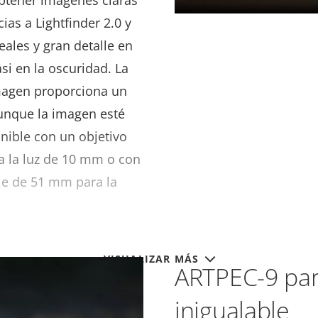
btener imágenes claras
cias a Lightfinder 2.0 y
reales y gran detalle en
asi en la oscuridad. La
imagen proporciona un
aunque la imagen esté
onible con un objetivo
 a la luz de 10 mm o con
ble de 51 mm para la
VISUALIZAR MÁS
ARTPEC-9 par
inigualable