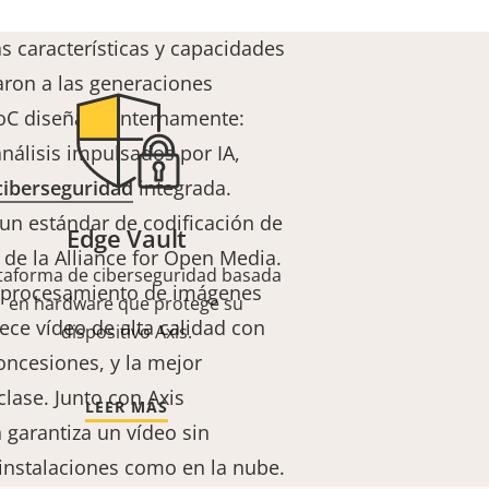
s características y capacidades
aron a las generaciones
SoC diseñado internamente:
análisis impulsados por IA,
ciberseguridad
integrada.
 un estándar de codificación de
Edge Vault
de la Alliance for Open Media.
taforma de ciberseguridad basada
y procesamiento de imágenes
en hardware que protege su
ce vídeo de alta calidad con
dispositivo Axis.
concesiones, y la mejor
clase. Junto con Axis
LEER MÁS
 garantiza un vídeo sin
instalaciones como en la nube.