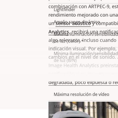
propiedad
propiedad
combinación con ARTPEC-9, est
Lightfinder
rendimiento mejorado con una
Amplio rango dinámico
un
sensor acústico
y compatibi
Analytics
, recibirá una notific
Mínima iluminación/sensibilidad
algo relevante, incluso cuando
de luz (Color) *
indicación visual. Por ejemplo,
Mínima iluminación/sensibilidad
cambios en el nivel de sonido.
de luz (B/N)
Image Health Analytics preinsta
notificación si su imagen se e
Vídeo
degradada, poco expuesta o red
Máxima resolución de vídeo
Descripción
Valor de
de
la
Máximo de imágenes por segun
propiedad
propiedad