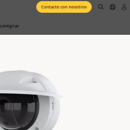
open searc
open l
ini
Contacte con nosotros
 comprar