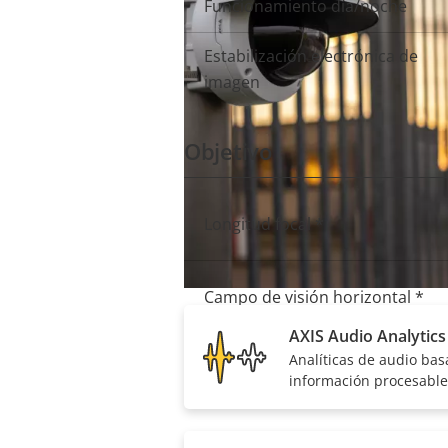
Funcionamiento día/noche
Estabilización electrónica de
imagen
Haga que su soluci
Objetivo
Descripción
Valor de
Longitud focal *
Incluido
de
la
propiedad
propiedad
Campo de visión horizontal *
AXIS Audio Analytics
Analíticas de audio bas
Campo de visión vertical *
información procesable