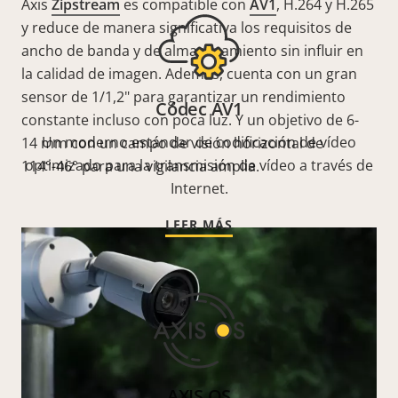
Axis
Zipstream
es compatible con
AV1
, H.264 y H.265
y reduce de manera significativa los requisitos de
ancho de banda y de almacenamiento sin influir en
la calidad de imagen. Además, cuenta con un gran
sensor de 1/1,2" para garantizar un rendimiento
Códec AV1
constante incluso con poca luz. Y un objetivo de 6-
Un moderno estándar de codificación de vídeo
14 mm con un campo de visión horizontal de
optimizado para la transmisión de vídeo a través de
114°-46° para una vigilancia amplia.
Internet.
LEER MÁS
AXIS OS