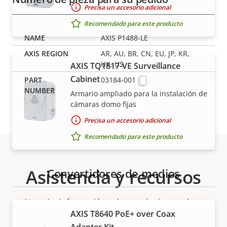
Precisa un accesorio adicional
Recomendado para este producto
AXIS P1488-LE
AR, AU, BR, CN, EU, JP, KR,
UK, US
AXIS TQ1817-VE Surveillance
Cabinet
03184-001
Armario ampliado para la instalación de
cámaras domo fijas
Precisa un accesorio adicional
Recomendado para este producto
Asistencia y recursos
Convertidores de medios
¿Necesita información sobre cualquier producto
AXIS T8640 PoE+ over Coax
Axis, software o ayuda de uno de nuestros expertos?