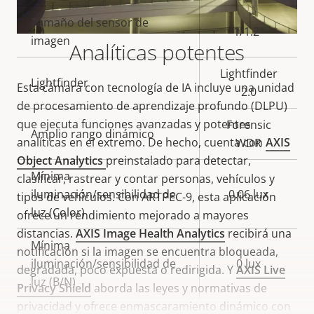
de
la
Tamaño del sensor de
propiedad
propiedad
1/1.2"
imagen
Analíticas potentes
Lightfinder
Lightfinder
Esta cámara con tecnología de IA incluye una unidad
2.0
de procesamiento de aprendizaje profundo (DLPU)
que ejecuta funciones avanzadas y potentes
Forensic
Amplio rango dinámico
analíticas en el extremo. De hecho, cuenta con
AXIS
WDR
Object Analytics
preinstalado para detectar,
Mínima
clasificar, rastrear y contar personas, vehículos y
iluminación/sensibilidad de
0.06 lux
tipos de vehículos. Con ARTPEC-9, esta aplicación
luz (Color)
ofrece un rendimiento mejorado a mayores
distancias.
AXIS Image Health Analytics
recibirá una
Mínima
notificación si la imagen se encuentra bloqueada,
iluminación/sensibilidad de
0 lux
degradada, poco expuesta o redirigida. Y
AXIS Live
luz (B/N)
Privacy Shield
aborda las leyes y normativas de
privacidad y ofrece enmascaramiento dinámico con