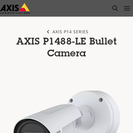
Saltar
open s
Op
Clo
al
contenido
principal
AXIS P14 SERIES
AXIS P1488-LE Bullet
Camera