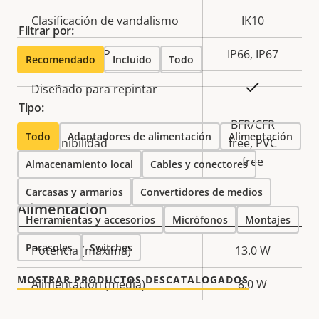
Clasificación de vandalismo
IK10
Filtrar por:
Clasificación IP
IP66, IP67
Recomendado
Incluido
Todo
Sí
Diseñado para repintar
Tipo:
BFR/CFR
Todo
Adaptadores de alimentación
Alimentación
Sostenibilidad
free, PVC
free
Almacenamiento local
Cables y conectores
Carcasas y armarios
Convertidores de medios
Alimentación
Herramientas y accesorios
Micrófonos
Montajes
Parasoles
Switches
Descripción
Potencia (máxima)
Valor de
13.0 W
de
la
MOSTRAR PRODUCTOS DESCATALOGADOS
Alimentación (media)
8.0 W
propiedad
propiedad