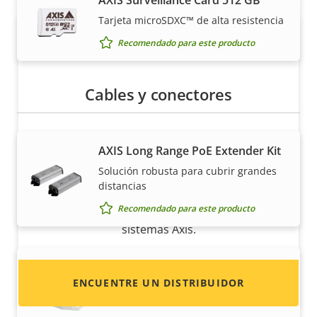
AXIS Surveillance Card 512 GB
Tarjeta microSDXC™ de alta resistencia
Recomendado para este producto
Cables y conectores
¿Quiere vender productos Axis?
AXIS Long Range PoE Extender Kit
Solución robusta para cubrir grandes
¿Está interesado en convertirse en
distancias
revendedor? Encuentre información de
Recomendado para este producto
contacto de distribuidores de productos y
sistemas Axis.
AXIS T8129 PoE Extender
ENCUENTRE UN DISTRIBUIDOR
La solución inteligente para cubrir
distancias