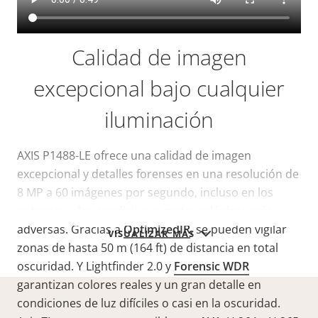
Calidad de imagen
excepcional bajo cualquier
iluminación
AXIS P1488-LE ofrece una calidad de imagen
excepcional y detalles forenses en una resolución de
8 MP a 60 imágenes por segundo, incluso en los
entornos y las condiciones meteorológicas más
adversas. Gracias a
OptimizedIR
, se pueden vigilar
VISUALIZAR MÁS
zonas de hasta 50 m (164 ft) de distancia en total
oscuridad. Y Lightfinder 2.0 y
Forensic WDR
garantizan colores reales y un gran detalle en
condiciones de luz difíciles o casi en la oscuridad.