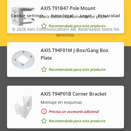
Social
AXIS T91B47 Pole Mount
menu
Cookie settings
Aviso legal
Legal
Privacidad
Para distintos diámetros de poste
Recomendado para este producto
© 2026
Axis Communications AB. Reservados todos los
derechos.
Legal
menu
AXIS T94F01M J-Box/Gang Box
Plate
Recomendado para este producto
AXIS T94P01B Corner Bracket
Montaje en esquinas
Precisa un accesorio adicional
Recomendado para este producto