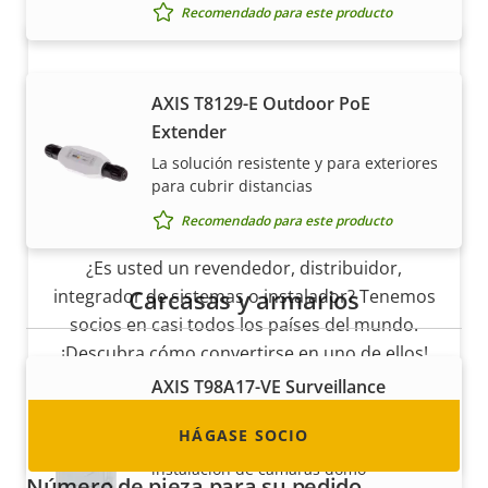
Recomendado para este producto
AXIS T8129-E Outdoor PoE
Extender
La solución resistente y para exteriores
para cubrir distancias
Hágase socio
Recomendado para este producto
¿Es usted un revendedor, distribuidor,
Carcasas y armarios
integrador de sistemas o instalador? Tenemos
socios en casi todos los países del mundo.
¡Descubra cómo convertirse en uno de ellos!
AXIS T98A17-VE Surveillance
Cabinet
HÁGASE SOCIO
Armario robusto para una fácil
instalación de cámaras domo
Número de pieza para su pedido