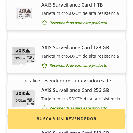
AXIS Surveillance Card 1 TB
Tarjeta microSDXC™ de alta resistencia
Recomendado para este producto
AXIS Surveillance Card 128 GB
Tarjeta microSDXC™ de alta resistencia
Recomendado para este producto
¿Quiere comprar productos Axis?
Localice revendedores, integradores de
sistemas e instaladores de productos y
AXIS Surveillance Card 256 GB
sistemas de Axis.
Tarjeta micro SDXC™ de alta resistencia
Recomendado para este producto
BUSCAR UN REVENDEDOR