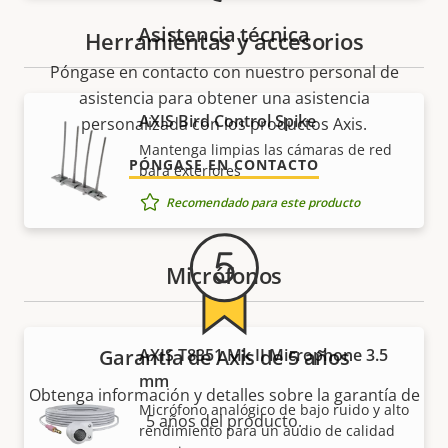
Asistencia técnica
Herramientas y accesorios
Póngase en contacto con nuestro personal de
asistencia para obtener una asistencia
AXIS Bird Control Spike
personalizada con los productos Axis.
Mantenga limpias las cámaras de red
PÓNGASE EN CONTACTO
para exteriores
Recomendado para este producto
Micrófonos
Garantía de Axis de 5 años
AXIS T8351 Mk II Microphone 3.5
mm
Obtenga información y detalles sobre la garantía de
Micrófono analógico de bajo ruido y alto
5 años del producto.
rendimiento para un audio de calidad