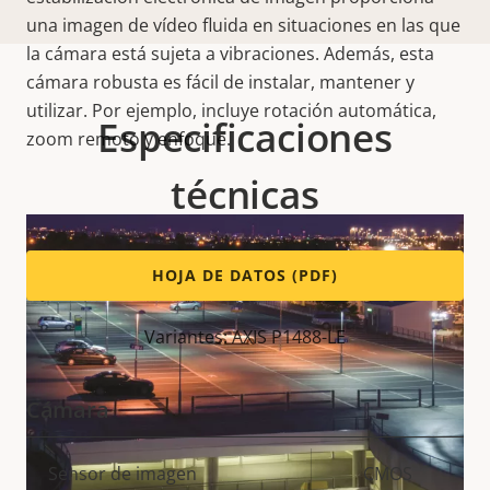
una imagen de vídeo fluida en situaciones en las que
la cámara está sujeta a vibraciones. Además, esta
cámara robusta es fácil de instalar, mantener y
utilizar. Por ejemplo, incluye rotación automática,
Especificaciones
zoom remoto y enfoque.
técnicas
HOJA DE DATOS (PDF)
Variantes: AXIS P1488-LE
Cámara
Descripción
Sensor de imagen
Valor de
CMOS