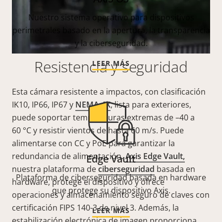
Nuestro sistema operativo para dispositivos
perimetrales basado en la apertura, la transparencia
y la ciberseguridad.
Resistencia y seguridad
LEER MÁS
Esta cámara resistente a impactos, con clasificación
IK10, IP66, IP67 y
NEMA 4X
, lista para exteriores,
puede soportar temperaturas extremas de –40 a
60 °C y resistir vientos de hasta 60 m/s. Puede
alimentarse con CC y PoE para garantizar la
redundancia de alimentación.
Axis Edge Vault,
Edge Vault
nuestra plataforma de
ciberseguridad
basada en
Plataforma de ciberseguridad basada en hardware
hardware, protege el dispositivo y ofrece
que protege su dispositivo Axis.
operaciones y almacenamiento seguro de claves con
certificación FIPS 140-3 de nivel 3. Además, la
LEER MÁS
estabilización electrónica de imagen proporciona