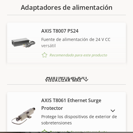
Adaptadores de alimentación
AXIS T8007 PS24
Fuente de alimentación de 24 V CC
versátil
Recomendado para este producto
Alimentación
VISUALIZAR MÁS
AXIS T8061 Ethernet Surge
Protector
MOSTRAR PRODUCTOS DESCATALOGADOS
Protege los dispositivos de exterior de
sobretensiones
Recomendado para este producto