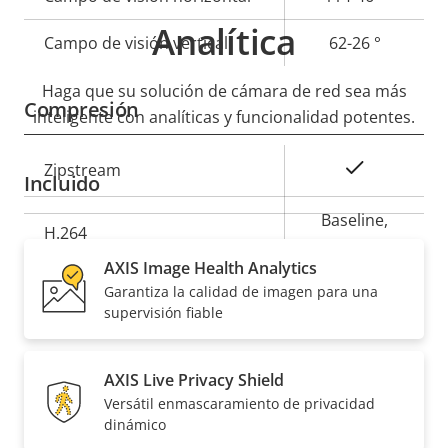
Analítica
Campo de visión vertical
62-26 °
Haga que su solución de cámara de red sea más
Compresión
inteligente con analíticas y funcionalidad potentes.
Descripción
Valor de
Sí
Zipstream
Incluido
de
la
propiedad
propiedad
Baseline,
H.264
High, Main
AXIS Image Health Analytics
Garantiza la calidad de imagen para una
Sí
H.265
supervisión fiable
Audio
AXIS Live Privacy Shield
Versátil enmascaramiento de privacidad
Descripción
Valor de
Sí
Compatibilidad de audio
dinámico