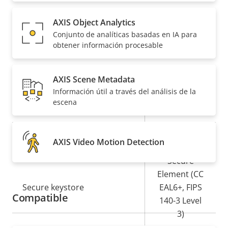
de
la
Red
propiedad
propiedad
AXIS Object Analytics
Conjunto de analíticas basadas en IA para
Descripción
Clase de PoE
Valor de
3
obtener información procesable
de
la
propiedad
propiedad
Seguridad
AXIS Scene Metadata
Información útil a través del análisis de la
escena
Descripción
Valor de
Sí
Sistema operativo firmado
de
la
propiedad
propiedad
Sí
Arranque seguro
AXIS Video Motion Detection
Secure
Element (CC
Secure keystore
EAL6+, FIPS
Compatible
140-3 Level
3)