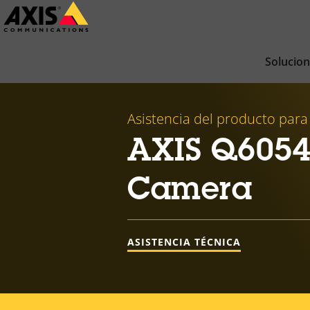
Saltar
al
contenido
Solucio
principal
Asistencia del producto para
AXIS Q6054
Camera
ASISTENCIA TÉCNICA