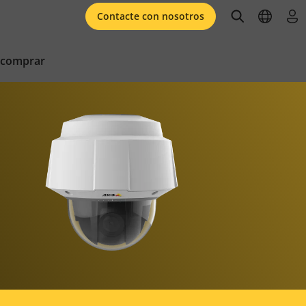
open searc
open l
ini
Contacte con nosotros
 comprar