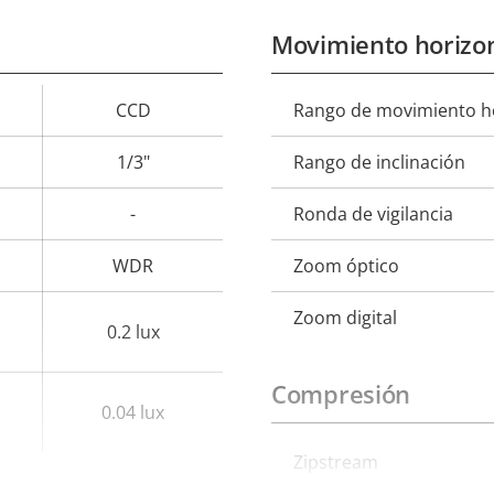
Movimiento horizon
CCD
Rango de movimiento ho
Descripción
Val
de
1/3"
Rango de inclinación
propiedad
prop
-
Ronda de vigilancia
WDR
Zoom óptico
Zoom digital
0.2 lux
Compresión
0.04 lux
Descripción
Zipstream
Val