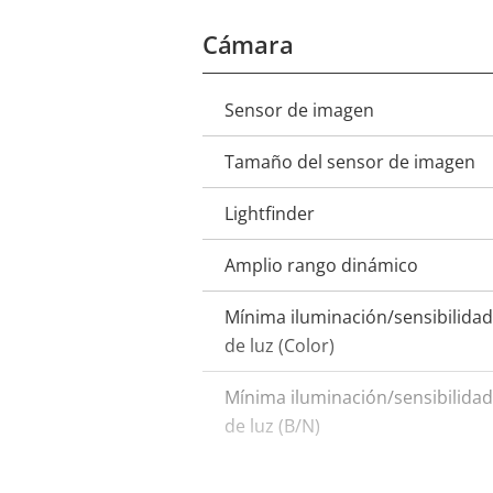
Cámara
Sensor de imagen
Descripción
Valor de
de
la
Tamaño del sensor de imagen
propiedad
propiedad
Lightfinder
Amplio rango dinámico
Mínima iluminación/sensibilidad
de luz (Color)
Mínima iluminación/sensibilidad
de luz (B/N)