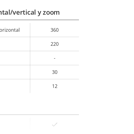
tal/vertical y zoom
rizontal
360
or de
la
220
iedad
-
30
12
Sí
or de