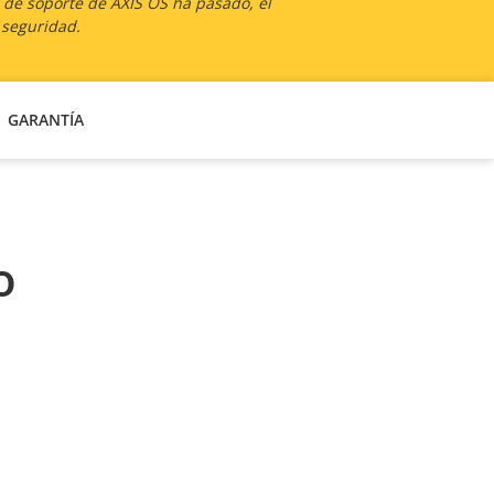
a de soporte de AXIS OS ha pasado, el
 seguridad.
GARANTÍA
o