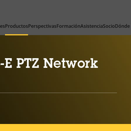
nes
Productos
Perspectivas
Formación
Asistencia
Socio
Dónde
-E PTZ Network