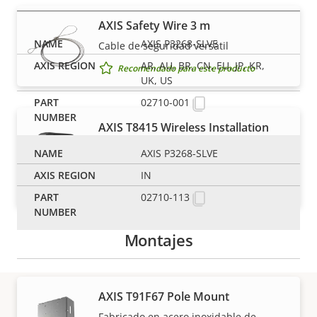
AXIS Safety Wire 3 m
AXIS P3268-SLVE
Cable de seguridad versátil
AR, AU, BR, CN, EU, JP, KR,
Recomendado para este producto
UK, US
02710-001
AXIS T8415 Wireless Installation
Tool
AXIS P3268-SLVE
Simplicidad en su mano
IN
Recomendado para este producto
02710-113
Montajes
AXIS T91F67 Pole Mount
Fabricado en acero inoxidable de