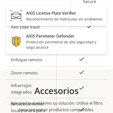
Secure
Secure keystore
Element (CC
AXIS License Plate Verifier
EAL6+)
Reconocimiento de matrículas sin problemas
Sí
Axis Edge Vault
AXIS Perimeter Defender
Protección perimetral de alta seguridad y
General
largo alcance
Descripción
Valor de
Sí
Enfoque remoto
de
la
propiedad
propiedad
Sí
Zoom remoto
Infrarrojos
Accesorios
Sí
integrados
Aproveche al máximo su solución. Utilice el filtro
Almacenamiento
para encontrar productos compatibles.
Sí
local (ranura para