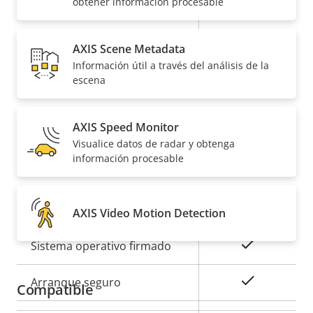
obtener información procesable
Descripción
Valor de
Sí
Compatibilidad de audio
AXIS Scene Metadata
de
la
Información útil a través del análisis de la
propiedad
Micrófono integrado
propiedad
–
escena
Red
AXIS Speed Monitor
Visualice datos de radar y obtenga
Descripción
Clase de PoE
Valor de
3
información procesable
de
la
propiedad
propiedad
Seguridad
AXIS Video Motion Detection
Descripción
Valor de
Sí
Sistema operativo firmado
de
la
propiedad
propiedad
Sí
Arranque seguro
Compatible