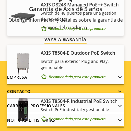
AXIS D8248 Managed PoE++ Switch
Garantía de Axis de 5 años
Switch de 48 puertos para una gestión
de red eficaz
Obtenga información y detalles sobre la garantía de
5 años del producto.
Recomendado para este producto
VAYA A GARANTÍA
AXIS T8504-E Outdoor PoE Switch
Switch para exterior Plug and Play,
gestionable
Footer
Recomendado para este producto
EMPRESA
menu
CONTACTO
AXIS T8504-R Industrial PoE Switch
CARRERAS PROFESIONALES
Switch PoE industrial y gestionable
Recomendado para este producto
NOTICIAS E HISTORIAS