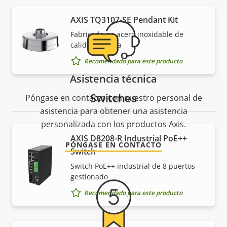
AXIS TQ3107-SE Pendant Kit
Fabricado en acero inoxidable de
calidad marina
Recomendado para este producto
Asistencia técnica
Switches
Póngase en contacto con nuestro personal de
asistencia para obtener una asistencia
personalizada con los productos Axis.
AXIS D8208-R Industrial PoE++
PÓNGASE EN CONTACTO
Switch
Switch PoE++ industrial de 8 puertos
gestionado
Recomendado para este producto