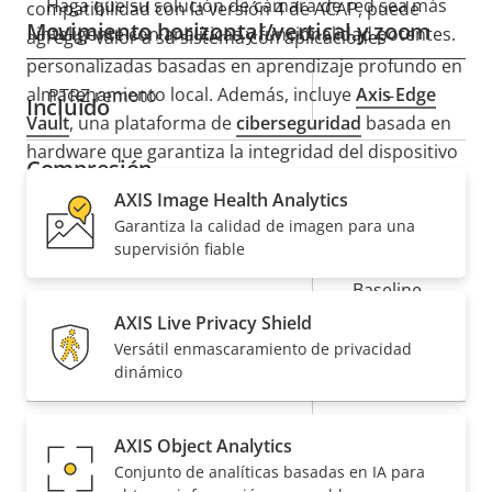
Haga que su solución de cámara de red sea más
compatibilidad con la versión 4 de ACAP, puede
Movimiento horizontal/vertical y zoom
inteligente con analíticas y funcionalidad potentes.
agregar valor a su sistema con aplicaciones
personalizadas basadas en aprendizaje profundo en
almacenamiento local. Además, incluye
Axis Edge
Descripción
PTRZ remoto
Valor de
–
Incluido
Vault
, una plataforma de
ciberseguridad
basada en
de
la
hardware que garantiza la integridad del dispositivo
propiedad
propiedad
Compresión
y lo protege del acceso no autorizado.
AXIS Image Health Analytics
Garantiza la calidad de imagen para una
Descripción
Valor de
Sí
Zipstream
supervisión fiable
de
la
propiedad
propiedad
Baseline,
H.264
High, Main
AXIS Live Privacy Shield
Versátil enmascaramiento de privacidad
Sí
H.265
dinámico
AV1
–
AXIS Object Analytics
Conjunto de analíticas basadas en IA para
Audio