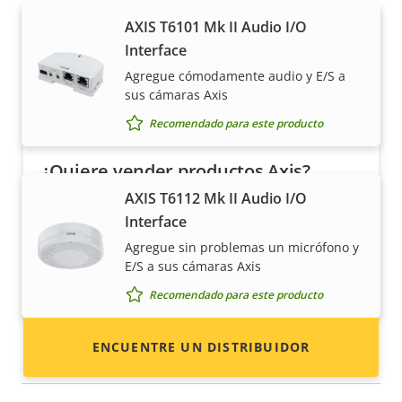
AXIS T6101 Mk II Audio I/O
Interface
Agregue cómodamente audio y E/S a
sus cámaras Axis
Recomendado para este producto
¿Quiere vender productos Axis?
AXIS T6112 Mk II Audio I/O
¿Está interesado en convertirse en
Interface
revendedor? Encuentre información de
Agregue sin problemas un micrófono y
contacto de distribuidores de productos y
E/S a sus cámaras Axis
sistemas Axis.
Recomendado para este producto
ENCUENTRE UN DISTRIBUIDOR
Dispositivos portcast