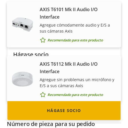
AXIS T6101 Mk II Audio I/O
Interface
Agregue cómodamente audio y E/S a
sus cámaras Axis
Recomendado para este producto
Hágase socio
AXIS T6112 Mk II Audio I/O
¿Es usted un revendedor, distribuidor,
Interface
integrador de sistemas o instalador? Tenemos
Agregue sin problemas un micrófono y
socios en casi todos los países del mundo.
E/S a sus cámaras Axis
¡Descubra cómo convertirse en uno de ellos!
Recomendado para este producto
HÁGASE SOCIO
Herramientas y accesorios
Número de pieza para su pedido