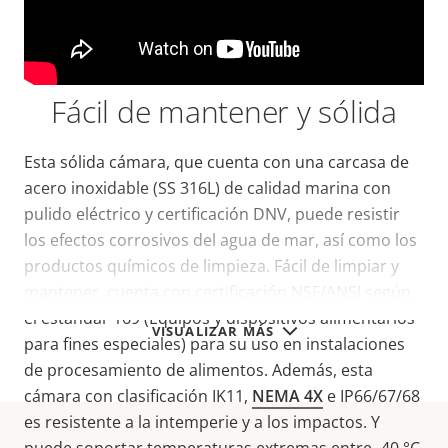
Fácil de mantener y sólida
Esta sólida cámara, que cuenta con una carcasa de
acero inoxidable (SS 316L) de calidad marina con
pulido eléctrico y certificación DNV, puede resistir
los efectos corrosivos del agua de mar, así como los
productos químicos de limpieza. Fácil de limpiar y
mantener, cuenta con certificación NSF/ANSI según
el estándar 169 (Equipos y dispositivos alimentarios
VISUALIZAR MÁS
para fines especiales) para su uso en instalaciones
de procesamiento de alimentos. Además, esta
cámara con clasificación IK11,
NEMA 4X
e IP66/67/68
es resistente a la intemperie y a los impactos. Y