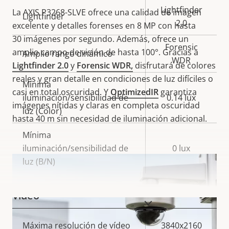
Lightfinder
La AXIS P3268-SLVE ofrece una calidad de imagen
Lightfinder
2.0
excelente y detalles forenses en 8 MP con hasta
30 imágenes por segundo. Además, ofrece un
Forensic
amplio campo de visión de hasta 100°. Gracias a
Amplio rango dinámico
WDR
Lightfinder 2.0
y
Forensic WDR,
disfrutará de colores
reales y gran detalle en condiciones de luz difíciles o
Mínima
casi en total oscuridad. Y
OptimizedIR
garantiza
iluminación/sensibilidad de
0.14 lux
imágenes nítidas y claras en completa oscuridad
luz (Color)
hasta 40 m sin necesidad de iluminación adicional.
Mínima
iluminación/sensibilidad de
0 lux
luz (B/N)
Vídeo
VISUALIZAR MÁS
Descripción
Máxima resolución de vídeo
Valor de
3840x2160