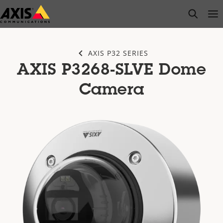
Saltar
open s
Op
Clo
al
contenido
principal
AXIS P32 SERIES
AXIS P3268-SLVE Dome
Camera