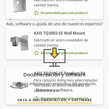
Asistencia y recursos
calidad marina
Recomendado para este producto
¿Necesita información sobre cualquier producto
Axis, software o ayuda de uno de nuestros expertos?
AXIS TQ3003-SE Wall Mount
Fabricado en acero inoxidable de
calidad marina
Recomendado para este producto
AXIS TQ3106-SE Pendant Kit
Documentación y software
Para cámaras domo Axis seleccionadas
Obtenga información específica del producto,
fabricadas en acero inoxidable de
firmware y software.
calidad marina
Recomendado para este producto
VAYA A DOCUMENTACIÓN Y SOFTWARE