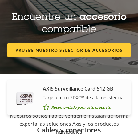
AXIS Surveillance Card 128 GB
Tarjeta microSDXC™ de alta resistencia
Encuentre un
accesorio
Recomendado para este producto
compatible
AXIS Surveillance Card 256 GB
PRUEBE NUESTRO SELECTOR DE ACCESORIOS
Tarjeta micro SDXC™ de alta resistencia
Recomendado para este producto
AXIS Surveillance Card 512 GB
Cómo comprar
Tarjeta microSDXC™ de alta resistencia
Recomendado para este producto
Nuestros socios fiables venden e instalan de forma
experta las soluciones Axis y los productos
Cables y conectores
individuales.