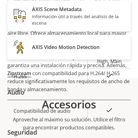
una licencia para cualquier
analítica
que elija
instalar. Incluido un protector contra la intemperie
AXIS Scene Metadata
Información útil a través del análisis de la
con clasificación
IP66/IP67
opcional, esta cámara de
Compresión
escena
alto rendimiento es ideal para montaje en pared al
aire libre. Ofrece almacenamiento local para mayor
Descripción
Valor de
Sí
Zipstream
capacidad de almacenamiento y fiabilidad. Y, gracias
de
la
AXIS Video Motion Detection
a las capacidades de zoom y enfoque remotos,
propiedad
propiedad
Baseline,
elimina la necesidad de un ajuste fino manual y
H.264
High, Main
garantiza una instalación rápida y precisa. Además,
Zipstream
con compatibilidad para H.264/ H.265
Sí
H.265
reduce significativamente los requisitos de ancho de
banda y almacenamiento.
Audio
Accesorios
Descripción
Valor de
Sí
Compatibilidad de audio
de
la
Aproveche al máximo su solución. Utilice el filtro
propiedad
propiedad
para encontrar productos compatibles.
Seguridad