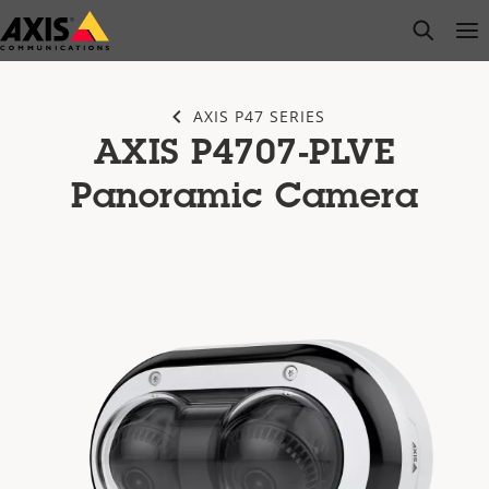
Saltar
open s
Op
Clo
al
contenido
principal
AXIS P47 SERIES
AXIS P4707-PLVE
Panoramic Camera