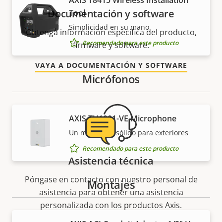
AXIS T8415 Wireless Installation
Documentación y software
Tool
Simplicidad en su mano
Obtenga información específica del producto,
Recomendado para este producto
firmware y software.
VAYA A DOCUMENTACIÓN Y SOFTWARE
Micrófonos
AXIS TU1001-VE Microphone
Un micrófono sólido para exteriores
Recomendado para este producto
Asistencia técnica
Póngase en contacto con nuestro personal de
Montajes
asistencia para obtener una asistencia
personalizada con los productos Axis.