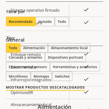
Descripción
Valor de
Sí
Sistema operativo firmado
Filtrar por:
de
la
Recomendado
Incluido
Todo
propiedad
propiedad
Sí
Arranque seguro
Tipo:
General
Todo
Alimentación
Almacenamiento local
Descripción
Valor de
Sí
Enfoque remoto
Carcasas y armarios
Dispositivos portcast
de
la
propiedad
propiedad
Sí
Environmental sensors
Zoom remoto
Herramientas y accesorios
Micrófonos
Montajes
Switches
Sí
Infrarrojos integrados
MOSTRAR PRODUCTOS DESCATALOGADOS
Sí
OptimizedIR
Almacenamiento local
Alimentación