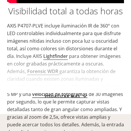
Visibilidad total a todas horas
AXIS P4707-PLVE
incluye iluminación IR de 360° con
LED controlables individualmente para que disfrute
imágenes nítidas incluso con
poca luz u oscuridad
total, así como colores sin distorsiones durante el
día.
Incluye AXIS
Lightfinder
para obtener imágenes
en color grabadas prácticamente a oscuras.
Además,
Forensic WDR
garantiza la obtención de
claridad cuando existen zonas iluminadas y
ensombrecidas
en la escena. Ofrece
dos canales con
5 MP y una
velocidad de fotogramas
de 30 imágenes
VISUALIZAR MÁS
por segundo, lo que le permite capturar vistas
detalladas tanto de gran angular como ampliadas. Y
gracias al zoom de 2,5x, ofrece vistas amplias y
puede acercar todos los detalles. Además,
la entrada