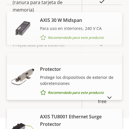
Sí
(ranura para tarjeta de
memoria)
AXIS 30 W Midspan
Temperatura de
-30 to 50 °C
Para uso en interiores, 240 V CA
funcionamiento
Recomendado para este producto
Sí
Preparada para exterior
Clasificación de vandalismo
IK10
AXIS T8061 Ethernet Surge
VISUALIZAR MÁS
Protector
Clasificación IP
IP66, IP67
Protege los dispositivos de exterior de
sobretensiones
BFR/CFR
Recomendado para este producto
Sostenibilidad
free, PVC
MOSTRAR PRODUCTOS DESCATALOGADOS
free
AXIS TU8001 Ethernet Surge
Protector