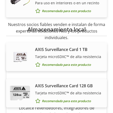
Para uso en interiores o en un recinto
Cómo comprar
Recomendado para este producto
Nuestros socios fiables venden e instalan de forma
Almacenamiento local
experta las soluciones Axis y los productos
individuales.
AXIS Surveillance Card 1 TB
Tarjeta microSDXC™ de alta resistencia
Recomendado para este producto
AXIS Surveillance Card 128 GB
Tarjeta microSDXC™ de alta resistencia
¿Quiere comprar productos Axis?
Recomendado para este producto
Localice revendedores, integradores de