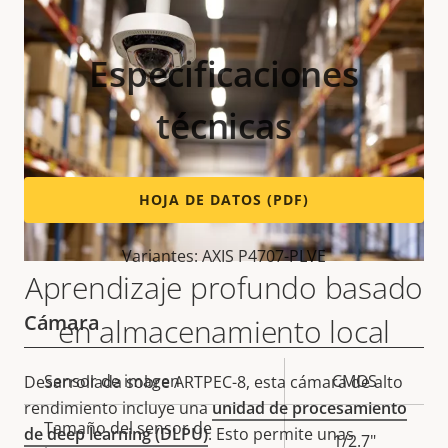
Especificaciones
técnicas
HOJA DE DATOS (PDF)
Variantes: AXIS P4707-PLVE
Aprendizaje profundo basado
Cámara
en almacenamiento local
Descripción
Sensor de imagen
Valor de
CMOS
Desarrollada sobre ARTPEC-8, esta cámara de alto
de
la
rendimiento incluye una
unidad de procesamiento
Tamaño del sensor de
propiedad
propiedad
de deep learning (DLPU)
. Esto permite unas
1/2.7"