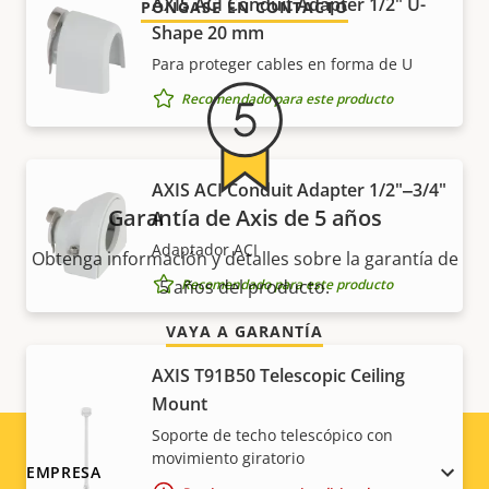
AXIS ACI Conduit Adapter 1/2" U-
PÓNGASE EN CONTACTO
Shape 20 mm
Para proteger cables en forma de U
Recomendado para este producto
AXIS ACI Conduit Adapter 1/2"‒3/4"
Garantía de Axis de 5 años
A
Adaptador ACI
Obtenga información y detalles sobre la garantía de
Recomendado para este producto
5 años del producto.
VAYA A GARANTÍA
AXIS T91B50 Telescopic Ceiling
Mount
Soporte de techo telescópico con
movimiento giratorio
Footer
EMPRESA