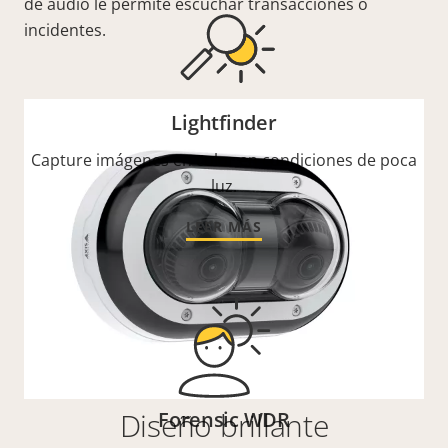
de audio le permite escuchar transacciones o
incidentes.
Lightfinder
Capture imágenes en color en condiciones de poca
luz.
LEER MÁS
Diseño brillante
Forensic WDR