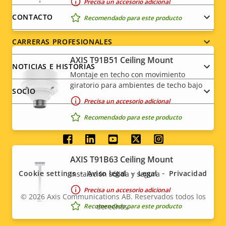
Precisa un accesorio adicional
menu
CONTACTO
Recomendado para este producto
CARRERAS PROFESIONALES
AXIS T91B51 Ceiling Mount
NOTICIAS E HISTORIAS
Montaje en techo con movimiento
giratorio para ambientes de techo bajo
SOCIO
Precisa un accesorio adicional
Recomendado para este producto
Social
AXIS T91B63 Ceiling Mount
menu
Cookie settings
Aviso legal
Legal
Privacidad
Instalación sólida y segura
Precisa un accesorio adicional
© 2026
Axis Communications AB. Reservados todos los
Recomendado para este producto
derechos.
Legal