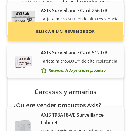
sistemas e instaladores de productos y
sistemas de Axis.
AXIS Surveillance Card 256 GB
Tarjeta micro SDXC™ de alta resistencia
Recomendado para este producto
BUSCAR UN REVENDEDOR
AXIS Surveillance Card 512 GB
Tarjeta microSDXC™ de alta resistencia
Recomendado para este producto
Carcasas y armarios
¿Quiere vender productos Axis?
AXIS T98A18-VE Surveillance
¿Está interesado en convertirse en
Cabinet
revendedor? Encuentre información de
Montaje resistente para cámaras PTZ