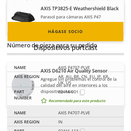
socios en casi todos los países del mundo.
AXIS TP3825-E Weathershield Black
¡Descubra cómo convertirse en uno de ellos!
Parasol para cámaras AXIS P47
Recomendado para este producto
HÁGASE SOCIO
Número de pieza para su pedido
Dispositivos portcast
AXIS P4707-PLVE
AXIS D6210 Air Quality Sensor
AR, AU, BR, CN, EU, JP, KR,
Agregue sin problemas el control de la
UK, US
calidad del aire en interiores a los
dispositivos Axis
02416-001
Recomendado para este producto
AXIS P4707-PLVE
Environmental sensors
IN
02416-113