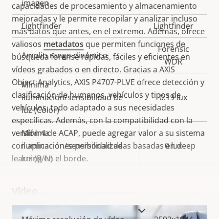
imagen
capacidades de procesamiento y almacenamiento
mejoradas y le permite recopilar y analizar incluso
Lightfinder
Lightfinder
más datos que antes, en el extremo. Además, ofrece
valiosos
metadatos
que permiten funciones de
Forensic
Amplio rango dinámico
búsqueda forense rápidas, fáciles y eficientes en
WDR
vídeos grabados o en directo. Gracias a AXIS
Object Analytics, AXIS P4707-PLVE ofrece detección y
Mínima
clasificación de humanos, vehículos y tipos de
iluminación/sensibilidad de
0.19 lux
vehículos, todo adaptado a sus necesidades
luz (Color)
específicas. Además, con la compatibilidad con la
versión 4 de ACAP, puede agregar valor a su sistema
Mínima
con aplicaciones personalizadas basadas en deep
iluminación/sensibilidad de
0 lux
learning en el borde.
luz (B/N)
Vídeo
VISUALIZAR MÁS