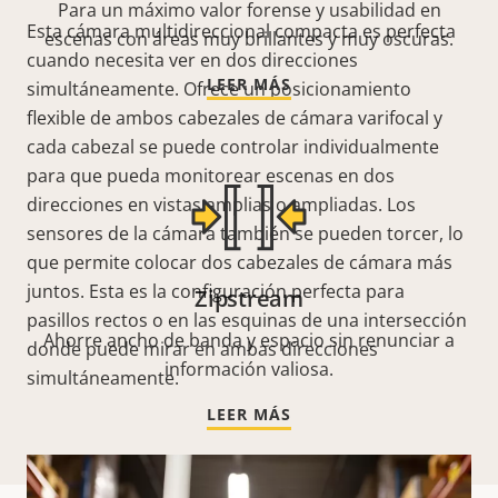
Para un máximo valor forense y usabilidad en
Esta cámara multidireccional compacta es perfecta
escenas con áreas muy brillantes y muy oscuras.
cuando necesita ver en dos direcciones
LEER MÁS
simultáneamente. Ofrece un posicionamiento
flexible de ambos cabezales de cámara varifocal y
cada cabezal se puede controlar individualmente
para que pueda monitorear escenas en dos
direcciones en vistas amplias o ampliadas. Los
sensores de la cámara también se pueden torcer, lo
que permite colocar dos cabezales de cámara más
juntos. Esta es la configuración perfecta para
Zipstream
pasillos rectos o en las esquinas de una intersección
Ahorre ancho de banda y espacio sin renunciar a
donde puede mirar en ambas direcciones
información valiosa.
simultáneamente.
LEER MÁS