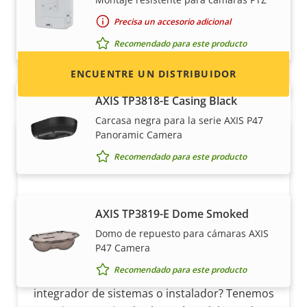
contacto de distribuidores de productos y
sistemas Axis.
Precisa un accesorio adicional
Recomendado para este producto
ENCUENTRE UN DISTRIBUIDOR
AXIS TP3818-E Casing Black
Carcasa negra para la serie AXIS P47
Panoramic Camera
Recomendado para este producto
AXIS TP3819-E Dome Smoked
Domo de repuesto para cámaras AXIS
Hágase socio
P47 Camera
Recomendado para este producto
¿Es usted un revendedor, distribuidor,
integrador de sistemas o instalador? Tenemos