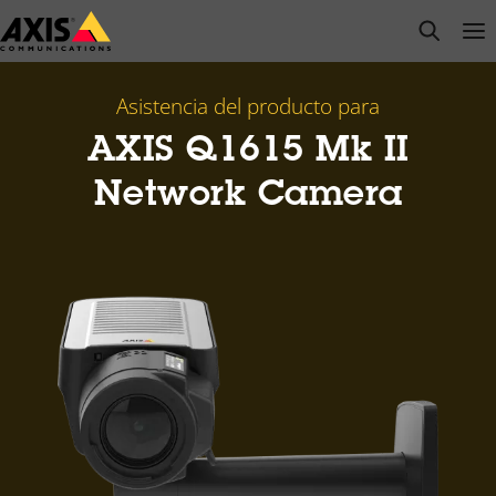
Saltar
open s
Op
Clo
al
contenido
principal
Asistencia del producto para
AXIS Q1615 Mk II
Network Camera