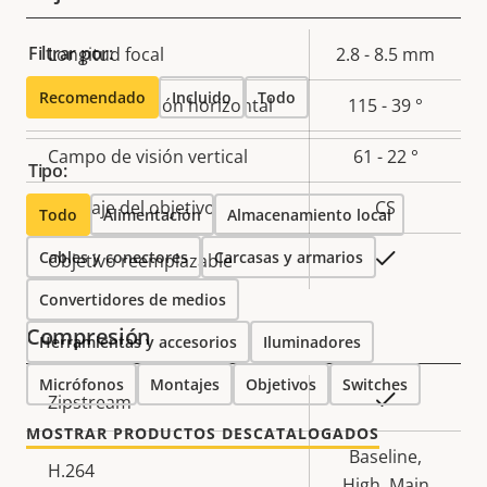
Filtrar por:
Descripción
Longitud focal
Valor de
2.8 - 8.5 mm
de
la
Recomendado
Incluido
Todo
Campo de visión horizontal
115 - 39 °
propiedad
propiedad
Campo de visión vertical
61 - 22 °
Tipo:
Montaje del objetivo
CS
Todo
Alimentación
Almacenamiento local
Cables y conectores
Carcasas y armarios
Sí
Objetivo reemplazable
Convertidores de medios
Compresión
Herramientas y accesorios
Iluminadores
Micrófonos
Montajes
Objetivos
Switches
Descripción
Valor de
Sí
Zipstream
de
la
MOSTRAR PRODUCTOS DESCATALOGADOS
propiedad
propiedad
Baseline,
H.264
High, Main