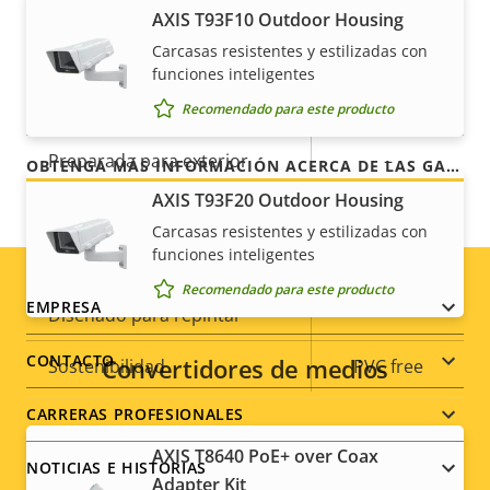
(ranura para tarjeta de
AXIS T93F10 Outdoor Housing
clientes años de uso sin preocupaciones y un
memoria)
control de los costes. Y no hay sorpresas ocultas en
Carcasas resistentes y estilizadas con
funciones inteligentes
la factura, lo que prometemos es exactamente lo
Temperatura de
0 to 55 °C
que recibe.
funcionamiento
Recomendado para este producto
Preparada para exterior
–
OBTENGA MÁS INFORMACIÓN ACERCA DE LAS GARANTÍAS DE AXIS
AXIS T93F20 Outdoor Housing
Clasificación de vandalismo
-
Carcasas resistentes y estilizadas con
funciones inteligentes
Clasificación IP
-
Recomendado para este producto
Footer
EMPRESA
Diseñado para repintar
–
menu
CONTACTO
Convertidores de medios
Sostenibilidad
PVC free
CARRERAS PROFESIONALES
Alimentación
AXIS T8640 PoE+ over Coax
NOTICIAS E HISTORIAS
Adapter Kit