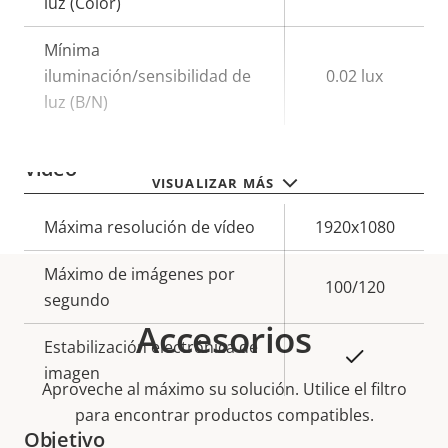
luz (Color)
Mínima
iluminación/sensibilidad de
0.02 lux
luz (B/N)
Vídeo
VISUALIZAR MÁS
Descripción
Máxima resolución de vídeo
Valor de
1920x1080
de
la
Máximo de imágenes por
propiedad
propiedad
100/120
segundo
Accesorios
Estabilización electrónica de
Sí
imagen
Aproveche al máximo su solución. Utilice el filtro
para encontrar productos compatibles.
Objetivo