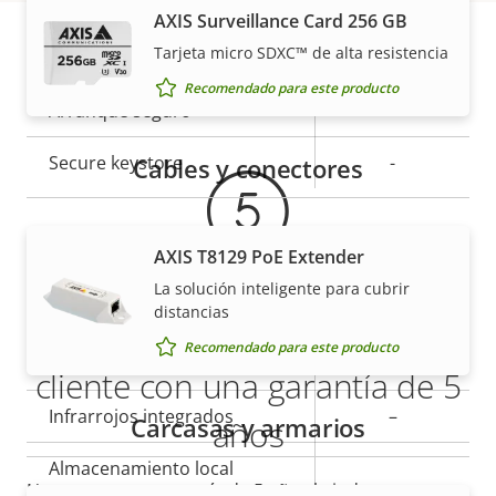
AXIS Surveillance Card 256 GB
Descripción
Valor de
Sí
Tarjeta micro SDXC™ de alta resistencia
Sistema operativo firmado
de
la
Garantía
Recomendado para este producto
propiedad
Arranque seguro
propiedad
–
Secure keystore
-
Cables y conectores
General
AXIS T8129 PoE Extender
La solución inteligente para cubrir
Descripción
Valor de
Sí
Enfoque remoto
distancias
Más tranquilidad para el
de
la
Recomendado para este producto
propiedad
propiedad
Sí
Zoom remoto
cliente con una garantía de 5
Infrarrojos integrados
–
Carcasas y armarios
años
Almacenamiento local
Nuestra nueva garantía de 5 años brinda a nuestros
Sí