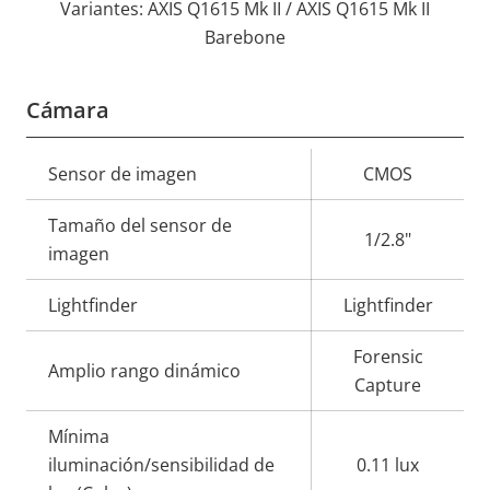
Variantes: AXIS Q1615 Mk II / AXIS Q1615 Mk II
Barebone
Cámara
Descripción
Sensor de imagen
Valor de
CMOS
de
la
Tamaño del sensor de
propiedad
propiedad
1/2.8"
imagen
Lightfinder
Lightfinder
Forensic
Amplio rango dinámico
Capture
Mínima
iluminación/sensibilidad de
0.11 lux