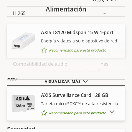
Alimentación
H.265
–
AV1
–
AXIS T8120 Midspan 15 W 1-port
Energía y datos a su dispositivo de red
Audio
Recomendado para este producto
Descripción
Compatibilidad de audio
Valor de
Yes
Almacenamiento local
de
la
Red
propiedad
propiedad
VISUALIZAR MÁS
AXIS Surveillance Card 128 GB
Descripción
Clase de PoE
Valor de
3
de
la
Tarjeta microSDXC™ de alta resistencia
Inalámbrico
–
propiedad
propiedad
MOSTRAR PRODUCTOS DESCATALOGADOS
Recomendado para este producto
Seguridad