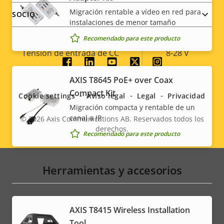
Descripción
Potencia (máxima)
Valor de
6.9 W
Migración rentable a vídeo en red para
SOCIO
de
la
instalaciones de menor tamaño
Alimentación (media)
4.3 W
propiedad
propiedad
Recomendado para este producto
Tensión de entrada de CC
8-28 V
Social
AXIS T8645 PoE+ over Coax
* Algunas especificaciones técnicas pueden variar
menu
Compact Kit
dependiendo de la opción de hardware que elija.
Cookie settings
Aviso legal
Legal
Privacidad
Migración compacta y rentable de un
canal a IP
© 2026
Axis Communications AB. Reservados todos los
derechos.
Legal
Recomendado para este producto
menu
Herramientas y accesorios
AXIS T8415 Wireless Installation
Tool