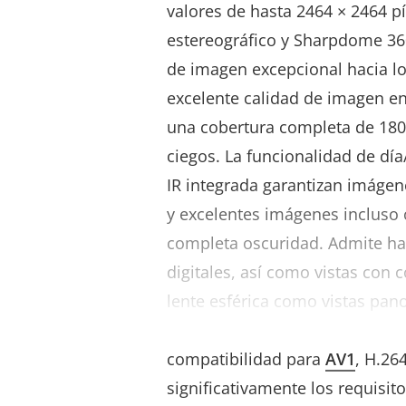
valores de hasta 2464 × 2464 pí
estereográfico y Sharpdome 360
de imagen excepcional hacia l
excelente calidad de imagen en
una cobertura completa de 180
ciegos. La funcionalidad de día
IR integrada garantizan imágene
y excelentes imágenes incluso 
completa oscuridad. Admite has
digitales, así como vistas con 
lente esférica como vistas pan
de esquina y de pasillo. Ademá
compatibilidad para
AV1
, H.26
significativamente los requisi