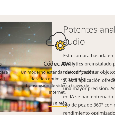
Potentes anal
audio
Esta cámara basada en 
p
Códec AV1
Analytics
preinstalado pa
rastrear y contar objet
para
Un moderno estándar de codificación
dad
de vídeo optimizado para la
p
9
, esta aplicación ofre
transmisión de vídeo a través de
una mayor precisión. 
Internet.
en IA se han entrenado 
LEER MÁS
ojo de pez de 360° con e
rendimiento optimizado