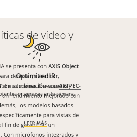
íticas de vídeo y
IA se presenta con
AXIS Object
OptimizedIR
ra detectar, clasificar,
os. En combinación con
ARTPEC-
Para soluciones IR avanzadas y
otentes integradas en la cámara.
ce un rendimiento mejorado con
Además, los modelos basados
específicamente para vistas de
LEER MÁS
l fin de garantizar un
. Con micrófonos integrados y