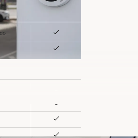
la
iedad
Sí
ado
or de
la
Sí
iedad
–
or de
la
–
iedad
Sí
Sí