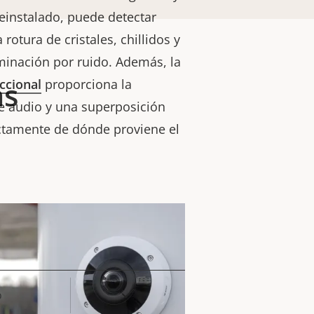
einstalado, puede detectar
rotura de cristales, chillidos y
aminación por ruido. Además, la
as
ccional
proporciona la
de audio y una superposición
ctamente de dónde proviene el
Sí
o
or de