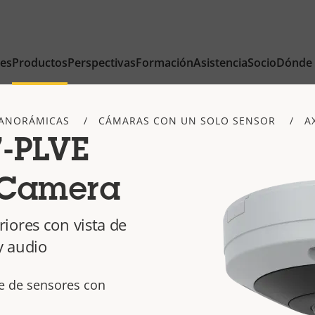
nes
Productos
Perspectivas
Formación
Asistencia
Socio
Dónde
ANORÁMICAS
CÁMARAS CON UN SOLO SENSOR
A
-PLVE
 Camera
iores con vista de
y audio
te de sensores con