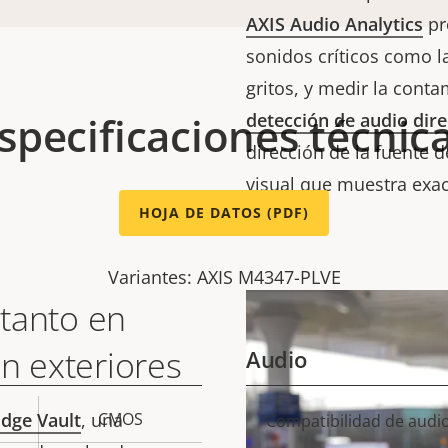
AXIS Audio Analytics
pr
sonidos críticos como la 
gritos, y medir la cont
specificaciones técnic
detección de audio dire
dirección de la fuente 
visual que muestra exa
HOJA DE DATOS (PDF)
sonido.
Variantes: AXIS M4347-PLVE
 tanto en
n exteriores
Audio
Edge Vault
, una
CMOS
Descripción
Compatibilidad de audi
Val