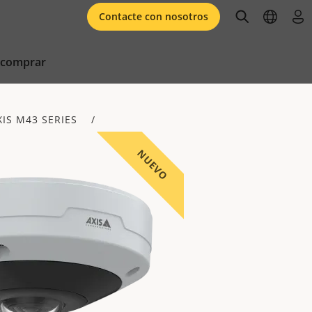
open searc
open l
ini
Contacte con nosotros
 comprar
XIS M43 SERIES
NUEVO