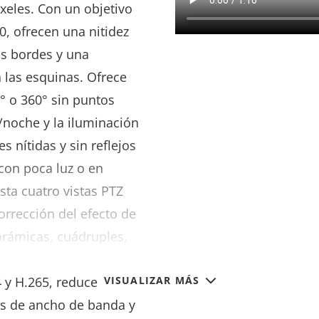
xeles. Con un objetivo
, ofrecen una nitidez
os bordes y una
 las esquinas. Ofrece
° o 360° sin puntos
/noche y la iluminación
s nítidas y sin reflejos
con poca luz o en
ta cuatro vistas PTZ
corrección del efecto de
orámicas, cuádruples,
s, Axis
Zipstream
con
4 y H.265, reduce
VISUALIZAR MÁS
tos de ancho de banda y