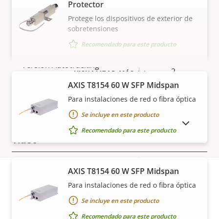
Protector
Protege los dispositivos de exterior de
Analíticas
sobretensiones
Recomendado para este producto
Descripción
Valor de
Autotracking
Versión Autotracking
de
la
2
VISUALIZAR MÁS
propiedad
propiedad
AXIS T8154 60 W SFP Midspan
orientation
Para instalaciones de red o fibra óptica
Ayuda de orientación
aid PTZ
Se incluye en este producto
MOSTRAR PRODUCTOS DESCATALOGADOS
Recomendado para este producto
Vídeo
Descripción
Máxima resolución de vídeo
Valor de
1920x1080
AXIS T8154 60 W SFP Midspan
de
la
Para instalaciones de red o fibra óptica
Máximo de imágenes por
propiedad
Garantía
propiedad
50/60
Se incluye en este producto
segundo
Recomendado para este producto