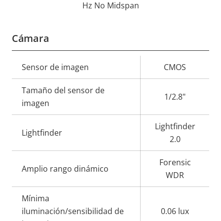
Hz No Midspan
Cámara
Descripción
Sensor de imagen
Valor de
CMOS
de
la
Tamaño del sensor de
propiedad
propiedad
1/2.8"
imagen
Lightfinder
Lightfinder
2.0
Forensic
Amplio rango dinámico
WDR
Mínima
iluminación/sensibilidad de
0.06 lux