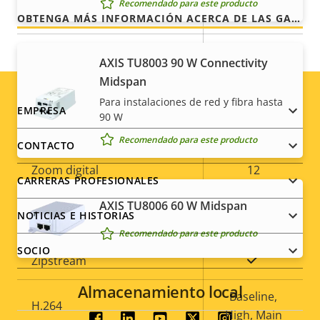
Recomendado para este producto
360 endless
de
horizontal
la
OBTENGA MÁS INFORMACIÓN ACERCA DE LAS GARANTÍAS DE AXIS
propiedad
propiedad
Rango de inclinación
+20 to -90
AXIS TU8003 90 W Connectivity
Midspan
preset
Ronda de vigilancia
Para instalaciones de red y fibra hasta
position tour
Footer
EMPRESA
90 W
Zoom óptico
32
menu
Recomendado para este producto
CONTACTO
Zoom digital
12
CARRERAS PROFESIONALES
AXIS TU8006 60 W Midspan
Compresión
NOTICIAS E HISTORIAS
Recomendado para este producto
SOCIO
Descripción
Valor de
Sí
Zipstream
de
la
Almacenamiento local
propiedad
propiedad
Baseline,
H.264
High, Main