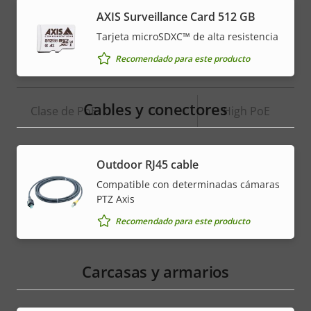
AXIS Surveillance Card 512 GB
Entradas/salidas de alarma
-
Tarjeta microSDXC™ de alta resistencia
Recomendado para este producto
Red
Cables y conectores
Descripción
Clase de PoE
Valor de
High PoE
de
la
propiedad
propiedad
* Algunas especificaciones técnicas pueden variar
Outdoor RJ45 cable
dependiendo de la opción de hardware que elija.
Compatible con determinadas cámaras
PTZ Axis
Recomendado para este producto
Carcasas y armarios