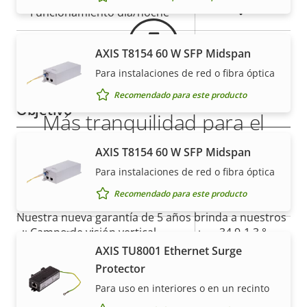
Sí
Funcionamiento día/noche
Estabilización electrónica de
AXIS T8154 60 W SFP Midspan
Sí
imagen
Para instalaciones de red o fibra óptica
Recomendado para este producto
Objetivo
Más tranquilidad para el
cliente con una garantía de 5
Descripción
Valor de
4.3 - 137.6
AXIS T8154 60 W SFP Midspan
Longitud focal
de
la
mm
Para instalaciones de red o fibra óptica
años
propiedad
propiedad
Recomendado para este producto
Campo de visión horizontal
58.3-2.4 °
Nuestra nueva garantía de 5 años brinda a nuestros
Campo de visión vertical
34.9-1.3 °
clientes años de uso sin preocupaciones y un
AXIS TU8001 Ethernet Surge
control de los costes. Y no hay sorpresas ocultas en
Movimiento horizontal/vertical y zoom
Protector
la factura, lo que prometemos es exactamente lo
que recibe.
Para uso en interiores o en un recinto
Descripción
Rango de movimiento
Valor de