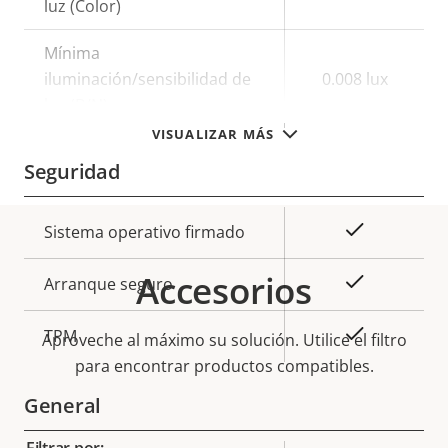
luz (Color)
Mínima
iluminación/sensibilidad de
0.008 lux
luz (B/N)
VISUALIZAR MÁS
Seguridad
Descripción
Valor de
Sí
Sistema operativo firmado
de
la
Accesorios
propiedad
propiedad
Sí
Arranque seguro
Sí
TPM
Aproveche al máximo su solución. Utilice el filtro
para encontrar productos compatibles.
General