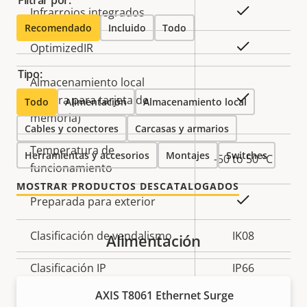
Filtrar por:
Descripción
Valor de
Sí
Infrarrojos integrados
Recomendado
de
Incluido
la
Todo
propiedad
propiedad
Sí
OptimizedIR
Tipo:
Almacenamiento local
Sí
(ranura para tarjeta de
Todo
Alimentación
Almacenamiento local
memoria)
Cables y conectores
Carcasas y armarios
Temperatura de
Herramientas y accesorios
Montajes
Switches
-50 to 50 °C
funcionamiento
MOSTRAR PRODUCTOS DESCATALOGADOS
Sí
Preparada para exterior
Clasificación de vandalismo
IK08
Alimentación
Clasificación IP
IP66
AXIS T8061 Ethernet Surge
Sí
Diseñado para repintar