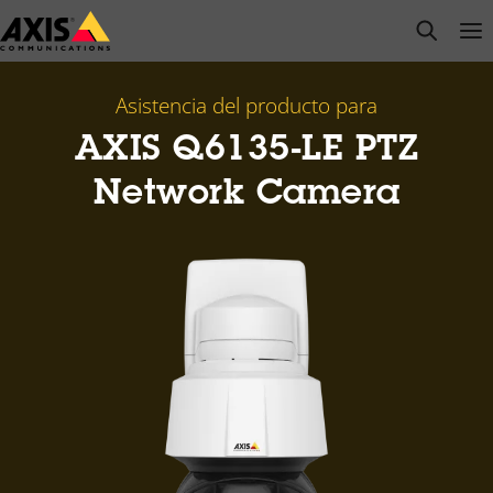
Saltar
open s
Op
Clo
al
contenido
principal
Asistencia del producto para
AXIS Q6135-LE PTZ
Network Camera