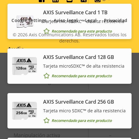
Social
AXIS Surveillance Card 1 TB
Sí
H.265
menu
Cookie settings
Aviso legal
Legal
Privacidad
Tarjeta microSDXC™ de alta resistencia
AV1
–
Recomendado para este producto
© 2026
Axis Communications AB. Reservados todos los
derechos.
Legal
Audio
menu
AXIS Surveillance Card 128 GB
Tarjeta microSDXC™ de alta resistencia
Descripción
Compatibilidad de audio
Valor de
Yes
de
la
Recomendado para este producto
Micrófono integrado
-
propiedad
propiedad
Integración del sistema
AXIS Surveillance Card 256 GB
Tarjeta micro SDXC™ de alta resistencia
Descripción
Detección de audio
Valor de
–
Recomendado para este producto
de
la
Manipulación activa
–
propiedad
propiedad