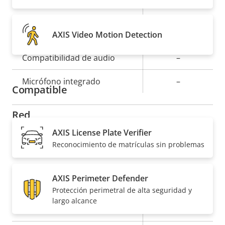
On
AV1
Audio
AXIS Video Motion Detection
Descripción
Compatibilidad de audio
Valor de
–
de
la
Micrófono integrado
–
propiedad
propiedad
Compatible
Red
AXIS License Plate Verifier
Descripción
Clase de PoE
Valor de
4
Reconocimiento de matrículas sin problemas
de
la
propiedad
propiedad
Seguridad
AXIS Perimeter Defender
Protección perimetral de alta seguridad y
largo alcance
Descripción
Valor de
Sí
Sistema operativo firmado
de
la