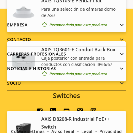
AXIS TQ3103-E Pendant Kit
Para una selección de cámaras domo
de Axis
Footer
EMPRESA
Recomendado para este producto
menu
CONTACTO
AXIS TQ3601-E Conduit Back Box
CARRERAS PROFESIONALES
Caja posterior con entrada para
conductos con clasificación IIP66/67
NOTICIAS E HISTORIAS
Recomendado para este producto
SOCIO
Switches
Social
AXIS D8208-R Industrial PoE++
menu
Switch
Cookie settings
Aviso legal
Legal
Privacidad