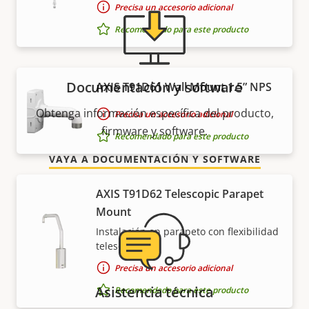
Precisa un accesorio adicional
Recomendado para este producto
Documentación y software
AXIS T91D61 Wall Mount 1.5” NPS
Obtenga información específica del producto,
Precisa un accesorio adicional
firmware y software.
Recomendado para este producto
VAYA A DOCUMENTACIÓN Y SOFTWARE
AXIS T91D62 Telescopic Parapet
Mount
Instalación en parapeto con flexibilidad
telescópica
Precisa un accesorio adicional
Asistencia técnica
Recomendado para este producto