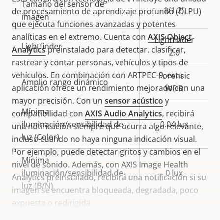
Tamaño del sensor de
propiedad
propiedad
1/1.2"
de procesamiento de aprendizaje profundo (DLPU)
imagen
que ejecuta funciones avanzadas y potentes
analíticas en el extremo. Cuenta con
AXIS Object
Lightfinder
Lightfinder
Analytics
preinstalado para detectar, clasificar,
2.0
rastrear y contar personas, vehículos y tipos de
vehículos. En combinación con ARTPEC-9, esta
Forensic
Amplio rango dinámico
aplicación ofrece un rendimiento mejorado con una
WDR
mayor precisión. Con un
sensor acústico
y
Mínima
compatibilidad con
AXIS Audio Analytics
, recibirá
iluminación/sensibilidad de
0.04 lux
una notificación siempre que ocurra algo relevante,
luz (Color)
incluso cuando no haya ninguna indicación visual.
Por ejemplo, puede detectar gritos y cambios en el
Mínima
nivel de sonido. Además, con AXIS Image Health
iluminación/sensibilidad de
0 lux
Analytics preinstalado, recibirá una notificación si su
luz (B/N)
imagen se encuentra bloqueada, degradada, poco
expuesta o redirigida.
Vídeo