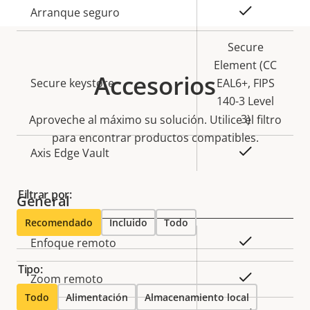
propiedad
propiedad
Sí
Arranque seguro
Secure
Element (CC
Accesorios
Secure keystore
EAL6+, FIPS
140-3 Level
3)
Aproveche al máximo su solución. Utilice el filtro
para encontrar productos compatibles.
Sí
Axis Edge Vault
Filtrar por:
General
Recomendado
Incluido
Todo
Descripción
Valor de
Sí
Enfoque remoto
de
la
Tipo:
propiedad
propiedad
Sí
Zoom remoto
Todo
Alimentación
Almacenamiento local