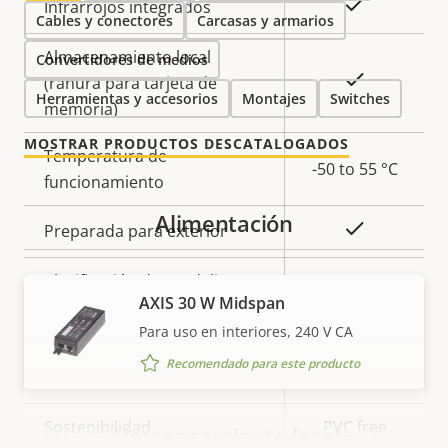
Sí
Infrarrojos integrados
Cables y conectores
Carcasas y armarios
Almacenamiento local
Convertidores de medios
Sí
(ranura para tarjeta de
Herramientas y accesorios
Montajes
Switches
memoria)
MOSTRAR PRODUCTOS DESCATALOGADOS
Temperatura de
-50 to 55 °C
funcionamiento
Alimentación
Sí
Preparada para exterior
Clasificación de vandalismo
IK10
AXIS 30 W Midspan
Clasificación IP
IP66, IP6K9K
Para uso en interiores, 240 V CA
Recomendado para este producto
Sí
Diseñado para repintar
Sostenibilidad
PVC free
Almacenamiento local