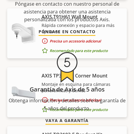
Póngase en contacto con nuestro personal de
asistencia para obtener una asistencia
AXIS T91H61 Wall Mount
personalizada con los productos Axis.
Rápida conexión y espacio para más
PÓNGASE EN CONTACTO
opciones
Precisa un accesorio adicional
Recomendado para este producto
AXIS TP3302-E Corner Mount
Montaje en esquina para cámaras
Garantía de Axis de 5 años
panorámicas y domos
Obtenga información y detalles sobre la garantía de
Precisa un accesorio adicional
5 años del producto.
Recomendado para este producto
VAYA A GARANTÍA