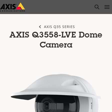
Saltar
open s
Op
Clo
al
contenido
principal
AXIS Q35 SERIES
AXIS Q3558-LVE Dome
Camera