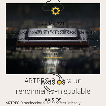
Códec AV1
Un moderno estándar de codificación de vídeo
optimizado para la transmisión de vídeo a través de
Internet.
LEER MÁS
ARTPEC-9 para un
rendimiento inigualable
AXIS OS
ARTPEC-9 perfecciona las características y