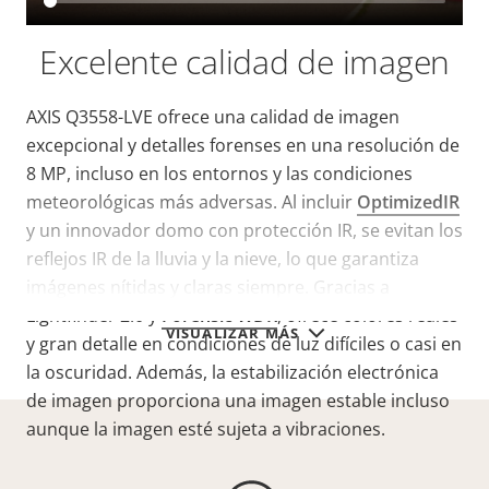
Excelente calidad de imagen
AXIS Q3558-LVE ofrece una calidad de imagen
excepcional y detalles forenses en una resolución de
8 MP, incluso en los entornos y las condiciones
meteorológicas más adversas. Al incluir
OptimizedIR
y un innovador domo con protección IR, se evitan los
reflejos IR de la lluvia y la nieve, lo que garantiza
imágenes nítidas y claras siempre. Gracias a
Lightfinder 2.0 y
Forensic WDR
, ofrece colores reales
VISUALIZAR MÁS
y gran detalle en condiciones de luz difíciles o casi en
la oscuridad. Además, la estabilización electrónica
de imagen proporciona una imagen estable incluso
aunque la imagen esté sujeta a vibraciones.