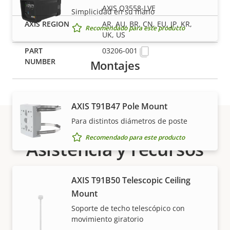
AXIS Q3558-LVE
Simplicidad en su mano
AR, AU, BR, CN, EU, JP, KR,
Recomendado para este producto
UK, US
03206-001
Montajes
AXIS T91B47 Pole Mount
Para distintos diámetros de poste
Recomendado para este producto
Asistencia y recursos
¿Necesita información sobre cualquier producto
AXIS T91B50 Telescopic Ceiling
Axis, software o ayuda de uno de nuestros expertos?
Mount
Soporte de techo telescópico con
movimiento giratorio