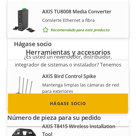
AXIS TU8008 Media Converter
Convierte Ethernet a fibra
Recomendado para este producto
Hágase socio
Herramientas y accesorios
¿Es usted un revendedor, distribuidor,
integrador de sistemas o instalador? Tenemos
socios en casi todos los países del mundo.
AXIS Bird Control Spike
¡Descubra cómo convertirse en uno de ellos!
Mantenga limpias las cámaras de red
para exteriores
Recomendado para este producto
HÁGASE SOCIO
Número de pieza para su pedido
AXIS T8415 Wireless Installation
Tool