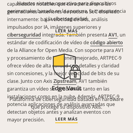
Nuestro sistema operativo para dispositivos
capacidades notables que caracterizaron a las
perimetrales basado en la apertura, la transparencia
generaciones anteriores de nuestro SoC diseñado
y la ciberseguridad.
internamente: baja velocidad de bits, análisis
impulsados por IA, imágenes superiores y
LEER MÁS
ciberseguridad
integrada. También presenta
AV1
, un
estándar de codificación de vídeo de
código abierto
de la Alliance for Open Media. Con soporte para AV1
y procesamiento de imágenes mejorado, ARTPEC-9
ofrece vídeo de alta calidad con detalles y claridad
sin concesiones, y la mejor velocidad de bits de su
clase. Junto con Axis
Zipstream
, AV1 también
Edge Vault
garantiza un vídeo sin problemas tanto en las
instalaciones como en la nube. Además, ARTPEC-9
Plataforma de ciberseguridad basada en hardware
potencia aplicaciones de análisis avanzadas que
que protege su dispositivo Axis.
detectan objetos antes y analizan eventos con
LEER MÁS
mayor precisión.