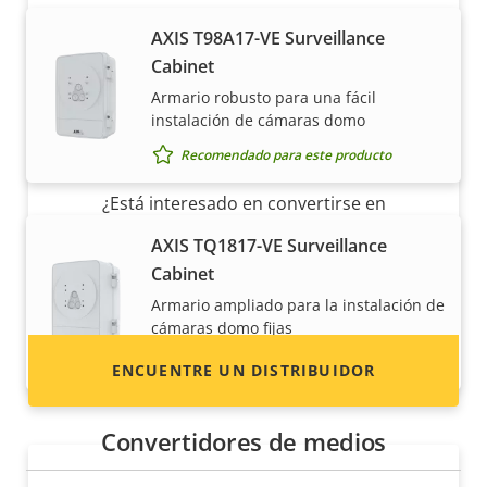
AXIS T98A17-VE Surveillance
Cabinet
Armario robusto para una fácil
instalación de cámaras domo
¿Quiere vender productos Axis?
Recomendado para este producto
¿Está interesado en convertirse en
revendedor? Encuentre información de
AXIS TQ1817-VE Surveillance
contacto de distribuidores de productos y
Cabinet
sistemas Axis.
Armario ampliado para la instalación de
cámaras domo fijas
Recomendado para este producto
ENCUENTRE UN DISTRIBUIDOR
Convertidores de medios