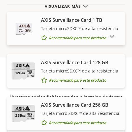
VISUALIZAR MÁS
AXIS Surveillance Card 1 TB
Tarjeta microSDXC™ de alta resistencia
MOSTRAR PRODUCTOS DESCATALOGADOS
Recomendado para este producto
AXIS Surveillance Card 128 GB
Tarjeta microSDXC™ de alta resistencia
Cómo comprar
Recomendado para este producto
Nuestros socios fiables venden e instalan de forma
experta las soluciones Axis y los productos
AXIS Surveillance Card 256 GB
individuales.
Tarjeta micro SDXC™ de alta resistencia
Recomendado para este producto