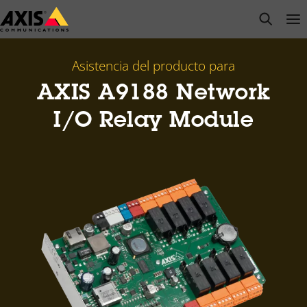
Saltar
open s
Op
Clo
al
contenido
principal
Asistencia del producto para
AXIS A9188 Network
I/O Relay Module