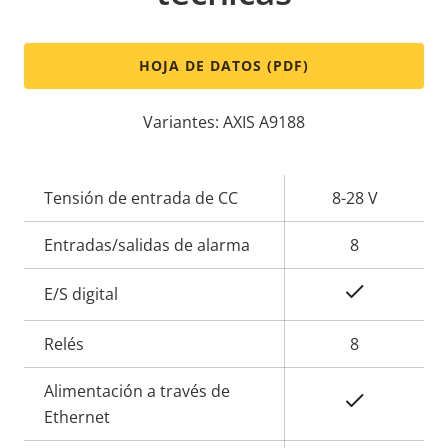
HOJA DE DATOS (PDF)
Variantes: AXIS A9188
Descripción
Tensión de entrada de CC
Valor de
8-28 V
de
la
Entradas/salidas de alarma
8
propiedad
propiedad
Sí
E/S digital
Relés
8
Alimentación a través de
Sí
Ethernet