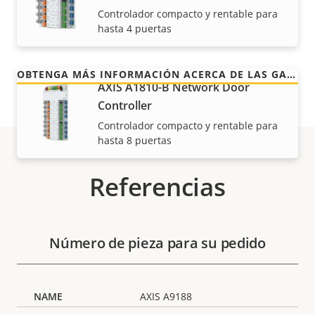
control de los costes. Y no hay sorpresas ocultas en
Controlador compacto y rentable para
la factura, lo que prometemos es exactamente lo
hasta 4 puertas
que recibe.
OBTENGA MÁS INFORMACIÓN ACERCA DE LAS GARANTÍAS DE AXIS
AXIS A1810-B Network Door
Controller
Controlador compacto y rentable para
hasta 8 puertas
Referencias
Número de pieza para su pedido
AXIS A9188