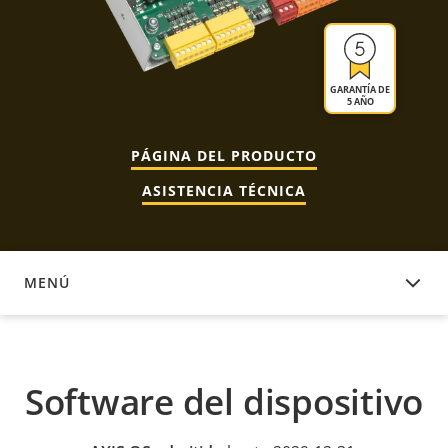
GARANTÍA DE
5 AÑO
PÁGINA DEL PRODUCTO
ASISTENCIA TÉCNICA
MENÚ
SOFTWARE DEL DISPOSITIVO
Software del dispositivo