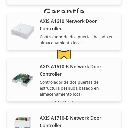
Garantía
AXIS A1610 Network Door
Controller
Controlador de dos puertas basado en
almacenamiento local
AXIS A1610-B Network Door
Más tranquilidad para el
Controller
Controlador de dos puertas de
cliente con una garantía de 5
estructura desnuda basado en
almacenamiento local
años
Nuestra nueva garantía de 5 años brinda a nuestros
AXIS A1710-B Network Door
clientes años de uso sin preocupaciones y un
Controller