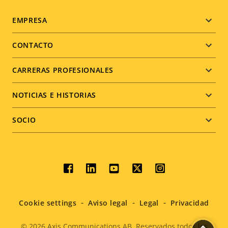
Footer
EMPRESA
menu
CONTACTO
CARRERAS PROFESIONALES
NOTICIAS E HISTORIAS
SOCIO
Social
menu
Cookie settings
Aviso legal
Legal
Privacidad
© 2026
Axis Communications AB. Reservados todos los