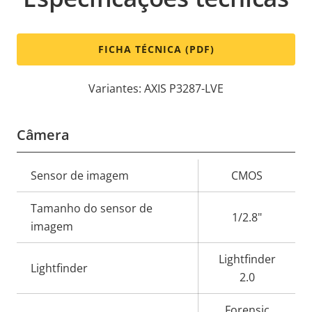
FICHA TÉCNICA (PDF)
Variantes: AXIS P3287-LVE
Câmera
Descrição
Sensor de imagem
CMOS
Valor da
da
propriedade
Tamanho do sensor de
propriedade
1/2.8"
imagem
Lightfinder
Lightfinder
2.0
Forensic