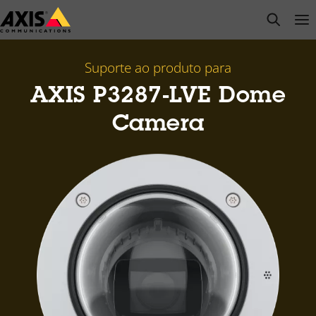
Pular
open s
Op
Clo
para
conteúdo
principal
Suporte ao produto para
AXIS P3287-LVE Dome
Camera