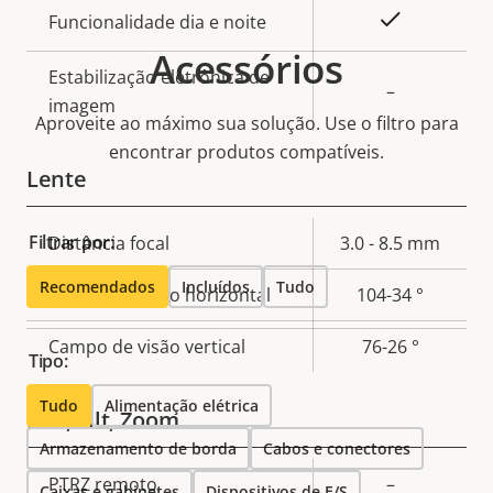
Sim
Funcionalidade dia e noite
Acessórios
Estabilização eletrônica de
–
imagem
Aproveite ao máximo sua solução. Use o filtro para
encontrar produtos compatíveis.
Lente
Filtrar por:
Descrição
Distância focal
3.0 - 8.5 mm
Valor da
da
propriedade
Recomendados
Incluídos
Tudo
Campo de visão horizontal
104-34 °
propriedade
Campo de visão vertical
76-26 °
Tipo:
Tudo
Alimentação elétrica
Pan, Tilt, Zoom
Armazenamento de borda
Cabos e conectores
Descrição
PTRZ remoto
–
Caixas e gabinetes
Dispositivos de E/S