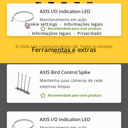
Social
AXIS I/O Indication LED
menu
Monitoramento em ação
Cookie settings
Informações legais
Recomendado para este produto
Informações legais
Privacidade
© 2026
Axis Communications AB. Todos os direitos
Ferramentas e extras
reservados.
Legal
menu
AXIS Bird Control Spike
Mantenha suas câmeras de rede
externas limpas
Recomendado para este produto
AXIS I/O Indication LED
Monitoramento em ação