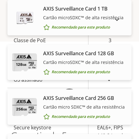
Microfone integrado
–
propriedade
AXIS Surveillance Card 1 TB
Cartão microSDXC™ de alta resistência
MOSTRAR PRODUTOS DESCONTINUADOS
Rede
Recomendado para este produto
Descrição
Classe de PoE
3
Valor da
da
propriedade
AXIS Surveillance Card 128 GB
propriedade
Segurança
Cartão microSDXC™ de alta resistência
Garantia
Recomendado para este produto
Descrição
Sim
OS assinado
Valor da
da
propriedade
propriedade
Sim
Inicialização segura
AXIS Surveillance Card 256 GB
Cartão micro SDXC™ de alta resistência
Secure
Recomendado para este produto
Element (CC
Secure keystore
EAL6+, FIPS
Garantia de 5 anos para sua
140-3 Level