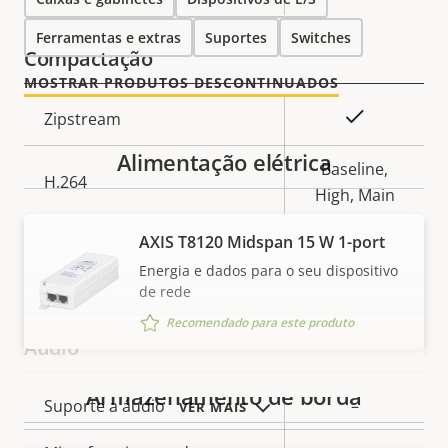
Valor da
da
propriedade
Ferramentas e extras
Suportes
Switches
propriedade
Compactação
MOSTRAR PRODUTOS DESCONTINUADOS
Descrição
Sim
Zipstream
Valor da
da
propriedade
Alimentação elétrica
propriedade
Baseline,
H.264
High, Main
AXIS T8120 Midspan 15 W 1-port
Sim
H.265
Energia e dados para o seu dispositivo
de rede
On
AV1
Recomendado para este produto
Áudio
Armazenamento de borda
Descrição
Suporte a áudio
–
VER MAIS
Valor da
da
propriedade