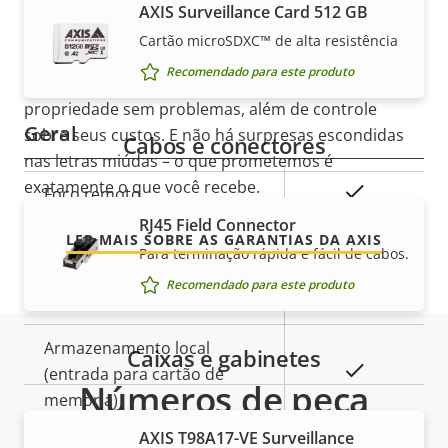
AXIS Surveillance Card 512 GB
3)
tranquilidade
Cartão microSDXC™ de alta resistência
Sim
Axis Edge Vault
Recomendado para este produto
Nossa nova garantia de 5 anos oferece anos de
propriedade sem problemas, além de controle
Geral
sobre seus custos. E não há surpresas escondidas
Cabos e conectores
nas letras miúdas – o que prometemos é
exatamente o que você recebe.
Descrição
Sim
Foco remoto
Valor da
da
RJ45 Field Connector
propriedade
LER MAIS SOBRE AS GARANTIAS DA AXIS
propriedade
Sim
Zoom remoto
Para terminação rápida e fácil de cabos.
Recomendado para este produto
Sim
IR integrado
Armazenamento local
Caixas e gabinetes
Sim
(entrada para cartão de
Números de peça
memória)
AXIS T98A17-VE Surveillance
Temperatura operacional
-40 to 50 °C