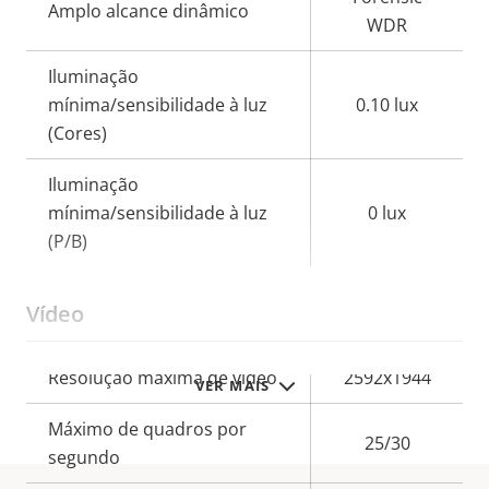
Amplo alcance dinâmico
WDR
Iluminação
mínima/sensibilidade à luz
0.10 lux
(Cores)
Iluminação
mínima/sensibilidade à luz
0 lux
(P/B)
Vídeo
Descrição
Resolução máxima de vídeo
2592x1944
VER MAIS
Valor da
da
propriedade
Máximo de quadros por
propriedade
25/30
segundo