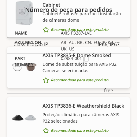
Cabinet
Número de peça para pedidos
Gabinete robusto para fácil instalação
Sim
Para uso em áreas externas
de câmeras dome
Classificação de vandalismo
IK10
Recomendado para este produto
AXIS P3287-LVE
AR, AU, BR, CN, EU, JP, KR,
Classificação IP
IP66, IP67
UK, US
AXIS TP3835-E Dome Smoked
Sim
02984-001
Desenvolvida para repintura
Dome de substituição para AXIS P32
Cameras selecionadas
BFR/CFR
Recomendado para este produto
Sustentabilidade
free, PVC
free
OBSERVAÇÃO
AXIS TP3836-E Weathershield Black
Os produtos da Axis podem estar sujeitos às
Proteção climática para câmeras AXIS
regulamentações de controle de exportação dos
P32 selecionadas
EUA e da UE, entre outras legislações nacionais de
Recomendado para este produto
controle de exportação. Encontre
informações de