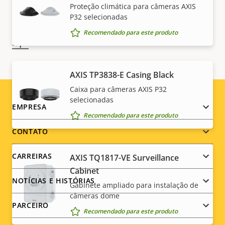
EUA e da UE, entre outras legislações nacionais de
Proteção climática para câmeras AXIS
P32 selecionadas
controle de exportação. Encontre
informações de
conformidade com exportações para seu produto
Recomendado para este produto
aqui
.
AXIS TP3838-E Casing Black
Caixa para câmeras AXIS P32
selecionadas
Footer
EMPRESA
Recomendado para este produto
menu
CONTATO
CARREIRAS
AXIS TQ1817-VE Surveillance
Cabinet
NOTÍCIAS E HISTÓRIAS
Gabinete ampliado para instalação de
câmeras dome
PARCEIRO
Recomendado para este produto