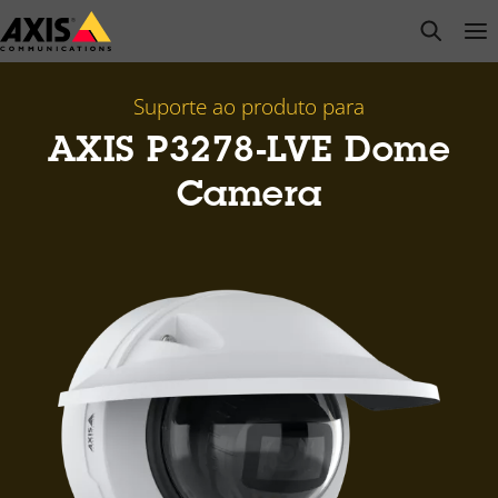
Pular
open s
Op
Clo
para
conteúdo
principal
Suporte ao produto para
AXIS P3278-LVE Dome
Camera