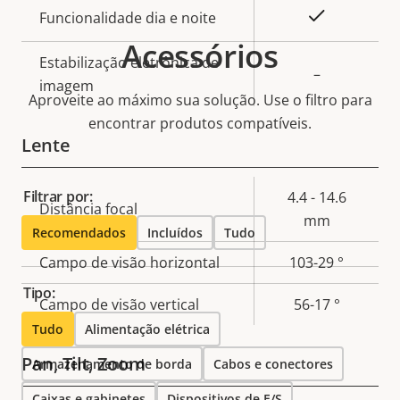
Sim
Funcionalidade dia e noite
Acessórios
Estabilização eletrônica de
–
imagem
Aproveite ao máximo sua solução. Use o filtro para
encontrar produtos compatíveis.
Lente
Filtrar por:
Descrição
4.4 - 14.6
Distância focal
Valor da
da
mm
propriedade
Recomendados
Incluídos
Tudo
propriedade
Campo de visão horizontal
103-29 °
Tipo:
Campo de visão vertical
56-17 °
Tudo
Alimentação elétrica
Pan, Tilt, Zoom
Armazenamento de borda
Cabos e conectores
Caixas e gabinetes
Dispositivos de E/S