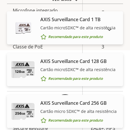
da
propriedade
propriedade
Microfone integrado
–
AXIS Surveillance Card 1 TB
Cartão microSDXC™ de alta resistência
Rede
MOSTRAR PRODUTOS DESCONTINUADOS
Recomendado para este produto
Descrição
Classe de PoE
3
Valor da
da
propriedade
AXIS Surveillance Card 128 GB
propriedade
Segurança
Cartão microSDXC™ de alta resistência
Garantia
Recomendado para este produto
Descrição
Sim
OS assinado
Valor da
da
propriedade
propriedade
Sim
Inicialização segura
AXIS Surveillance Card 256 GB
Cartão micro SDXC™ de alta resistência
Secure
Element (CC
Recomendado para este produto
Secure keystore
EAL6+, FIPS