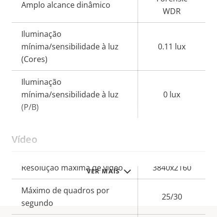
Amplo alcance dinâmico
WDR
Iluminação
mínima/sensibilidade à luz
0.11 lux
(Cores)
Iluminação
mínima/sensibilidade à luz
0 lux
(P/B)
Vídeo
Descrição
Resolução máxima de vídeo
3840x2160
VER MAIS
Valor da
da
propriedade
Máximo de quadros por
propriedade
25/30
segundo