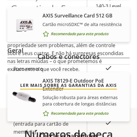
Garantia de 5 anos para sua
140-3 Level
3)
AXIS Surveillance Card 512 GB
tranquilidade
Cartão microSDXC™ de alta resistência
Sim
Axis Edge Vault
Recomendado para este produto
Nossa nova garantia de 5 anos oferece anos de
propriedade sem problemas, além de controle
Geral
sobre seus custos. E não há surpresas escondidas
Cabos e conectores
nas letras miúdas – o que prometemos é
Descrição
Sim
Foco remoto
exatamente o que você recebe.
Valor da
da
propriedade
AXIS T8129-E Outdoor PoE
propriedade
Sim
Zoom remoto
LER MAIS SOBRE AS GARANTIAS DA AXIS
Extender
Solução robusta para áreas externas
Sim
IR integrado
para cobertura de longas distâncias
Recomendado para este produto
Armazenamento local
Sim
(entrada para cartão de
Números de peça
memória)
Caixas e gabinetes