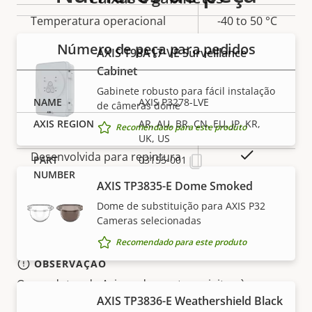
Temperatura operacional
-40 to 50 °C
Número de peça para pedidos
AXIS T98A17-VE Surveillance
Sim
Para uso em áreas externas
Cabinet
Classificação de vandalismo
IK10
Gabinete robusto para fácil instalação
AXIS P3278-LVE
de câmeras dome
Classificação IP
IP66
AR, AU, BR, CN, EU, JP, KR,
Recomendado para este produto
UK, US
Sim
Desenvolvida para repintura
03155-001
AXIS TP3835-E Dome Smoked
BFR/CFR
Dome de substituição para AXIS P32
Sustentabilidade
free, PVC
Cameras selecionadas
free
Recomendado para este produto
OBSERVAÇÃO
Os produtos da Axis podem estar sujeitos às
AXIS TP3836-E Weathershield Black
regulamentações de controle de exportação dos