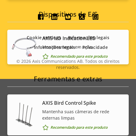
Dispositivos de E/S
Social
menu
Cookie settings
Informações legais
AXIS I/O Indication LED
Monitoramento em ação
Informações legais
Privacidade
Recomendado para este produto
© 2026
Axis Communications AB. Todos os direitos
reservados.
Legal
Ferramentas e extras
menu
AXIS Bird Control Spike
Mantenha suas câmeras de rede
externas limpas
Recomendado para este produto