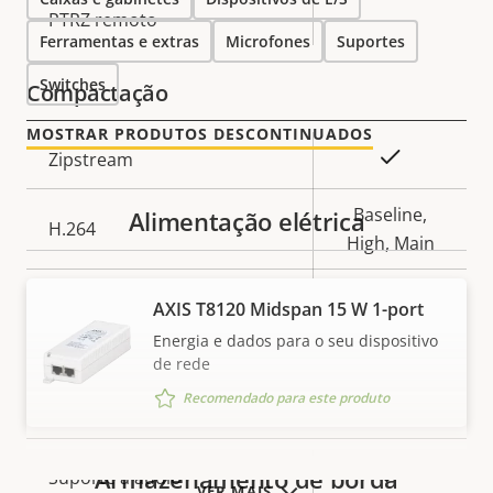
Descrição
PTRZ remoto
–
Valor da
Ferramentas e extras
Microfones
Suportes
da
propriedade
propriedade
Switches
Compactação
MOSTRAR PRODUTOS DESCONTINUADOS
Descrição
Sim
Zipstream
Valor da
da
propriedade
propriedade
Baseline,
Alimentação elétrica
H.264
High, Main
Sim
H.265
AXIS T8120 Midspan 15 W 1-port
Energia e dados para o seu dispositivo
On
AV1
de rede
Recomendado para este produto
Áudio
Armazenamento de borda
Descrição
Sim
Suporte a áudio
Valor da
VER MAIS