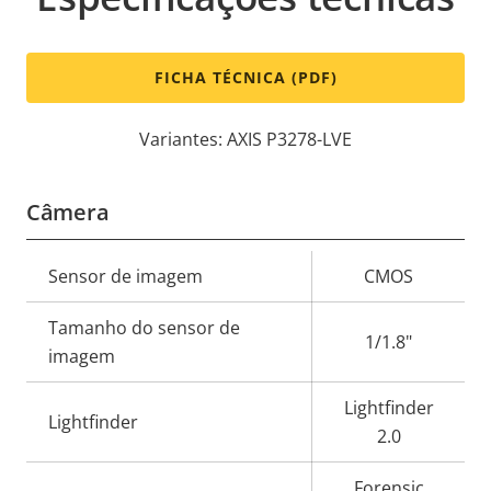
FICHA TÉCNICA (PDF)
Variantes: AXIS P3278-LVE
Câmera
Descrição
Sensor de imagem
CMOS
Valor da
da
propriedade
Tamanho do sensor de
propriedade
1/1.8"
imagem
Lightfinder
Lightfinder
2.0
Forensic