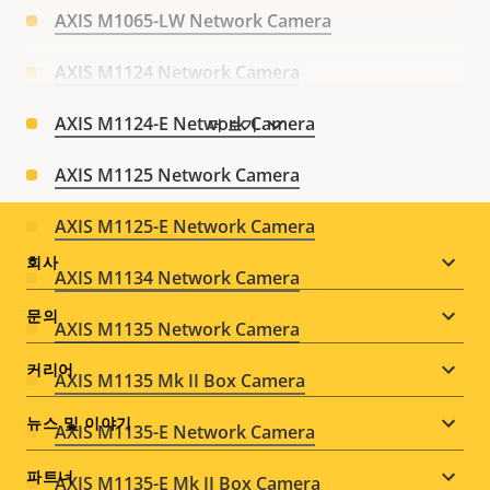
AXIS M1065-LW Network Camera
AXIS M1124 Network Camera
AXIS M1124-E Network Camera
더 보기
AXIS M1125 Network Camera
AXIS M1125-E Network Camera
Footer
회사
AXIS M1134 Network Camera
menu
문의
AXIS M1135 Network Camera
커리어
AXIS M1135 Mk II Box Camera
뉴스 및 이야기
AXIS M1135-E Network Camera
파트너
AXIS M1135-E Mk II Box Camera