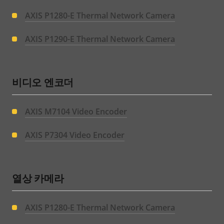
AXIS P1280-E Thermal Network Camera
AXIS P1290-E Thermal Network Camera
비디오 엔코더
AXIS M7104 Video Encoder
AXIS P7304 Video Encoder
열상 카메라
AXIS P1280-E Thermal Network Camera