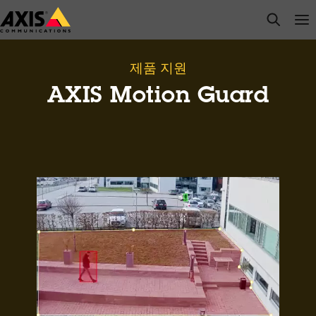
주
open s
Op
Clo
요
내
용
제품 지원
으
AXIS Motion Guard
로
건
너
뛰
기