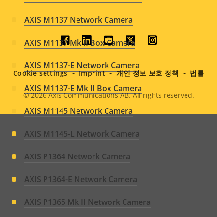
AXIS M1137 Network Camera
Social
AXIS M1137 Mk II Box Camera
menu
AXIS M1137-E Network Camera
Cookie settings
Imprint
개인 정보 보호 정책
법률
AXIS M1137-E Mk II Box Camera
© 2026
Axis Communications AB. All rights reserved.
Legal
AXIS M1145 Network Camera
menu
AXIS M1145-L Network Camera
AXIS P1364 Network Camera
AXIS P1364-E Network Camera
AXIS P1365 Mk II Network Camera