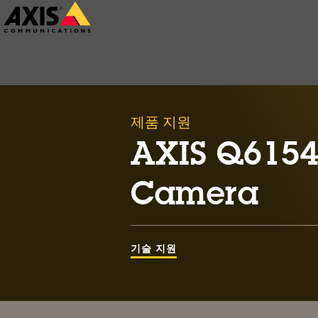
주
요
내
용
으
제품 지원
로
건
AXIS Q6154
너
Camera
뛰
기
기술 지원