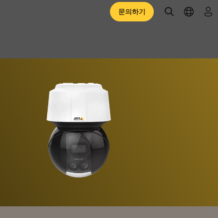
open searc
open l
로
문의하기