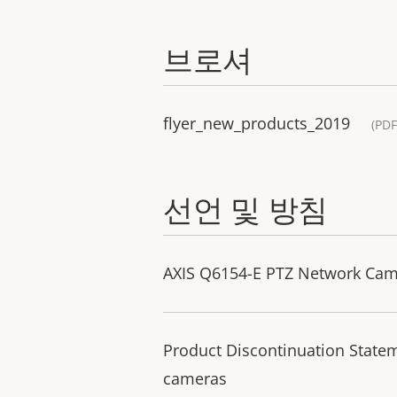
브로셔
flyer_new_products_2019
(PDF
선언 및 방침
AXIS Q6154-E PTZ Network Came
Product Discontinuation State
cameras