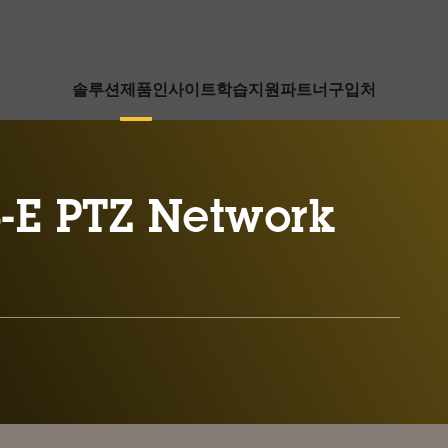
솔루션
제품
인사이트
학습
지원
파트너
구입처
-E PTZ Network