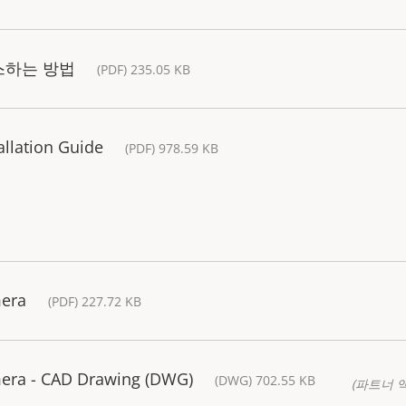
스하는 방법
(PDF) 235.05 KB
allation Guide
(PDF) 978.59 KB
mera
(PDF) 227.72 KB
era - CAD Drawing (DWG)
(DWG) 702.55 KB
(파트너 