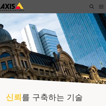
주
open s
Op
Clo
요
내
용
으
로
건
너
뛰
기
신뢰
를 구축하는 기술