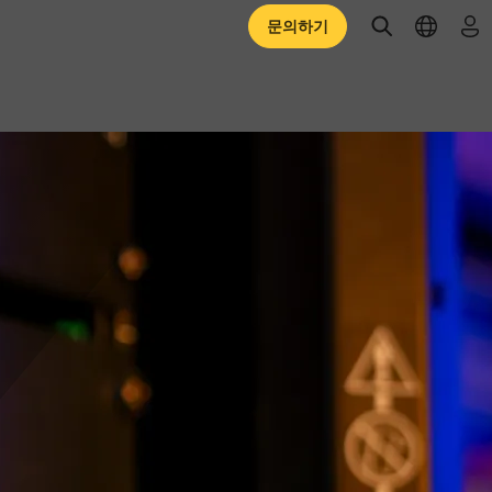
open searc
open l
로
문의하기