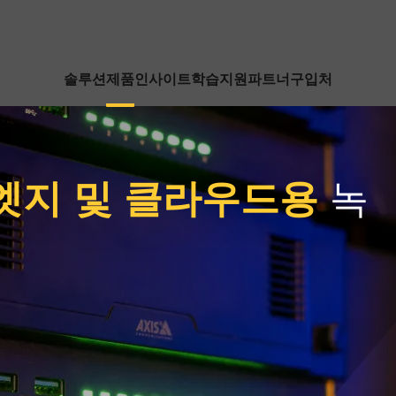
솔루션
제품
인사이트
학습
지원
파트너
구입처
엣지 및 클라우드용
녹