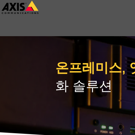
주
요
내
용
으
로
건
온프레미스, 
너
뛰
화 솔루션
기