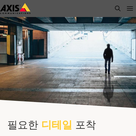
주
open s
Op
Clo
요
내
용
으
로
건
너
뛰
기
필요한
디테일
포착