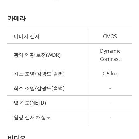
카메라
속
이미지 센서
CMOS
속
성
성
Dynamic
설
광역 역광 보정(WDR)
값
Contrast
명
최소 조명/감광도(컬러)
0.5 lux
최소 조명/감광도(흑백)
-
열 감도(NETD)
-
열상 센서 해상도
-
비디오