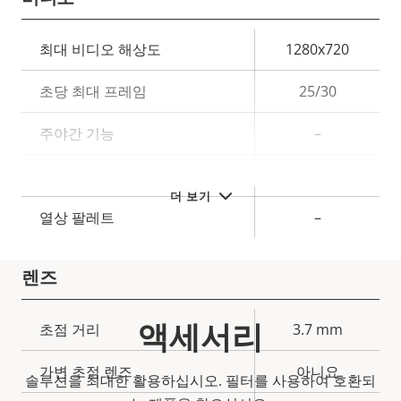
속
최대 비디오 해상도
1280x720
속
성
성
초당 최대 프레임
25/30
설
값
명
주야간 기능
–
흔들림 보정(EIS)
–
더 보기
열상 팔레트
–
렌즈
액세서리
속
초점 거리
3.7 mm
속
성
성
가변 초점 렌즈
아니요
설
솔루션을 최대한 활용하십시오. 필터를 사용하여 호환되
값
명