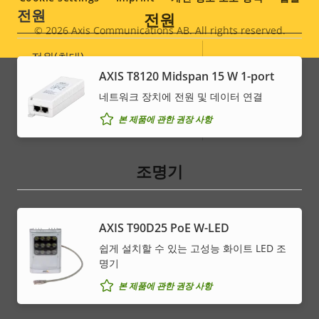
전원
전원
© 2026
Axis Communications AB. All rights reserved.
Legal
속
전원(최대)
-
속
menu
성
AXIS T8120 Midspan 15 W 1-port
성
전원(평균)
-
설
네트워크 장치에 전원 및 데이터 연결
값
명
본 제품에 관한 권장 사항
DC 입력 전압
-
조명기
AXIS T90D25 PoE W-LED
쉽게 설치할 수 있는 고성능 화이트 LED 조
명기
본 제품에 관한 권장 사항