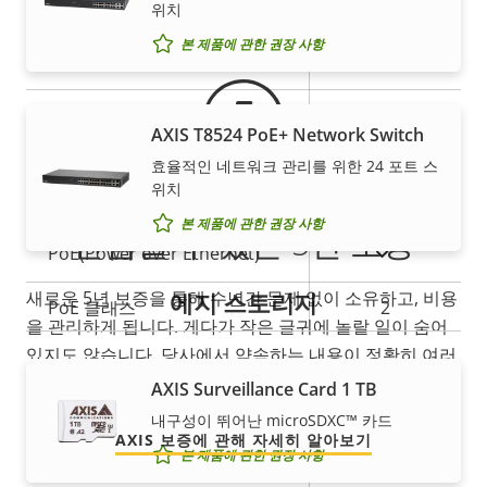
보증
위치
AXIS Camera Application
본 제품에 관한 권장 사항
예
Platform
디지털 I/O
–
AXIS T8524 PoE+ Network Switch
효율적인 네트워크 관리를 위한 24 포트 스
네트워크
위치
본 제품에 관한 권장 사항
안심할 수 있는 5년 보증
속
예
PoE(Power over Ethernet)
속
성
성
에지 스토리지
새로운 5년 보증을 통해 수년간 문제 없이 소유하고, 비용
설
PoE 클래스
2
값
을 관리하게 됩니다. 게다가 작은 글귀에 놀랄 일이 숨어
명
있지도 않습니다. 당사에서 약속하는 내용이 정확히 여러
보안
분이 얻는 것입니다.
AXIS Surveillance Card 1 TB
내구성이 뛰어난 microSDXC™ 카드
AXIS 보증에 관해 자세히 알아보기
속
예
HTTPS 암호화
본 제품에 관한 권장 사항
속
성
성