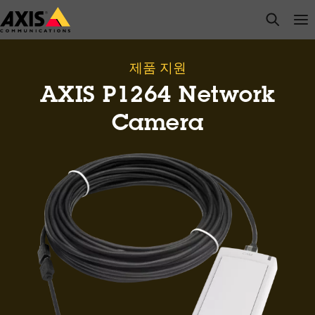
주
open s
Op
Clo
요
내
용
제품 지원
으
AXIS P1264 Network
로
건
Camera
너
뛰
기