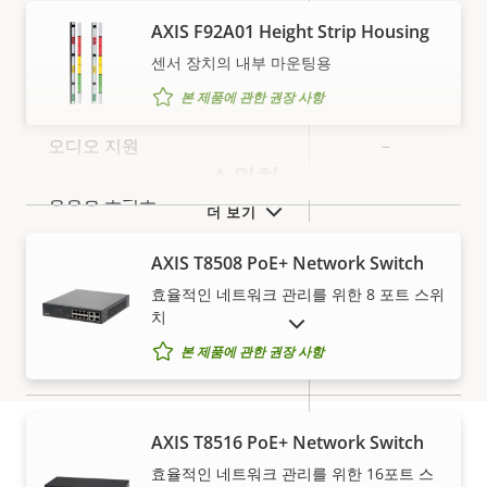
H.265
–
AXIS F92A01 Height Strip Housing
센서 장치의 내부 마운팅용
오디오
본 제품에 관한 권장 사항
속
오디오 지원
–
속
스위치
성
성
양방향 오디오
–
설
더 보기
값
명
시스템 통합
AXIS T8508 PoE+ Network Switch
효율적인 네트워크 관리를 위한 8 포트 스위
속
오디오 디텍션
–
치
단종 제품 표시
속
성
본 제품에 관한 권장 사항
성
예
액티브 탬퍼링
설
값
명
알람 입력/출력
-
AXIS T8516 PoE+ Network Switch
직렬 커넥터
–
효율적인 네트워크 관리를 위한 16포트 스