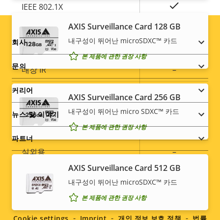
설
예
IEEE 802.1X
값
명
AXIS Surveillance Card 128 GB
일반
Footer
내구성이 뛰어난 microSDXC™ 카드
회사
본 제품에 관한 권장 사항
menu
문의
속
내장 IR
–
속
성
성
커리어
로컬 스토리지(메모리 카드 슬
설
AXIS Surveillance Card 256 GB
예
값
롯)
명
내구성이 뛰어난 micro SDXC™ 카드
뉴스 및 이야기
본 제품에 관한 권장 사항
작동 온도
-20 to 50 °C
파트너
실외용
–
AXIS Surveillance Card 512 GB
파손 등급
-
내구성이 뛰어난 microSDXC™ 카드
Social
IP 등급
-
본 제품에 관한 권장 사항
menu
Cookie settings
Imprint
개인 정보 보호 정책
법률