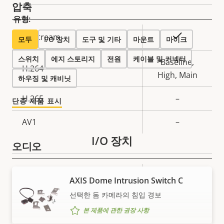
압축
값
명
유형:
속
예
Zipstream
모두
I/O 장치
도구 및 기타
마운트
마이크
속
성
성
스위치
에지 스토리지
전원
케이블 및 커넥터
설
Baseline,
H.264
값
명
High, Main
하우징 및 캐비닛
H.265
–
단종 제품 표시
AV1
–
I/O 장치
오디오
속
예
오디오 지원
AXIS Dome Intrusion Switch C
속
성
성
선택한 돔 카메라의 침입 경보
설
내장 마이크
–
값
본 제품에 관한 권장 사항
명