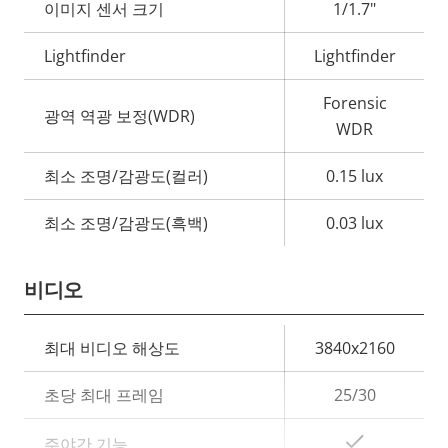
성
이미지 센서 크기
1/1.7"
설
값
명
Lightfinder
Lightfinder
Forensic
광역 역광 보정(WDR)
WDR
최소 조명/감광도(컬러)
0.15 lux
최소 조명/감광도(흑백)
0.03 lux
비디오
속
최대 비디오 해상도
3840x2160
속
성
성
초당 최대 프레임
25/30
설
값
명
예
주야간 기능