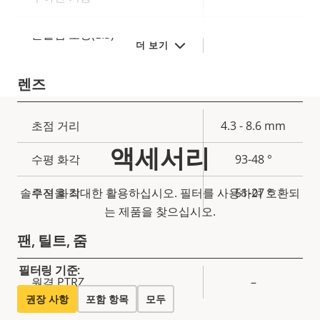
예
흔들림 보정(EIS)
더 보기
렌즈
속
초점 거리
4.3 - 8.6 mm
속
성
액세서리
성
수평 화각
93-48 °
설
값
명
솔루션을 최대한 활용하십시오. 필터를 사용하여 호환되
수직 화각
51-27 °
는 제품을 찾으십시오.
팬, 틸트, 줌
필터링 기준:
속
원격 PTRZ
–
속
권장 사항
포함 항목
모두
성
성
설