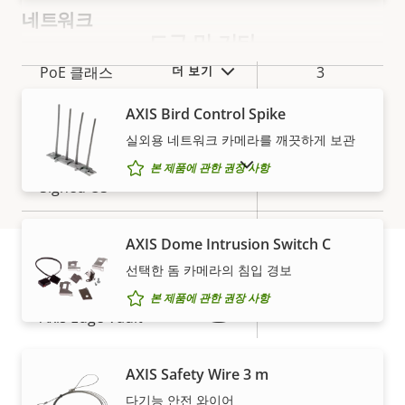
네트워크
도구 및 기타
속
PoE 클래스
3
더 보기
속
성
성
AXIS Bird Control Spike
설
보안
값
실외용 네트워크 카메라를 깨끗하게 보관
명
단종 제품 표시
본 제품에 관한 권장 사항
속
예
Signed OS
속
성
성
설
Secure Boot
–
값
AXIS Dome Intrusion Switch C
명
선택한 돔 카메라의 침입 경보
Secure keystore
-
보증
본 제품에 관한 권장 사항
Axis Edge Vault
–
AXIS Safety Wire 3 m
일반
다기능 안전 와이어