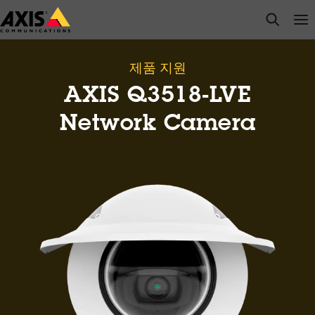
주
open s
Op
Clo
요
내
용
제품 지원
으
AXIS Q3518-LVE
로
건
Network Camera
너
뛰
기