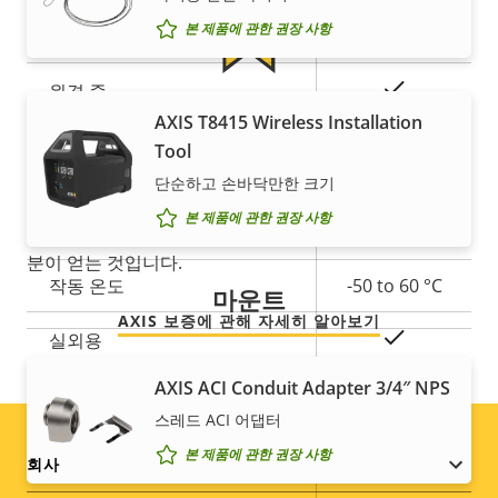
속
예
본 제품에 관한 권장 사항
원격 포커스
속
성
성
설
예
원격 줌
값
안심할 수 있는 5년 보증
명
AXIS T8415 Wireless Installation
예
내장 IR
Tool
새로운 5년 보증을 통해 수년간 문제 없이 소유하고, 비용
단순하고 손바닥만한 크기
로컬 스토리지(메모리 카드 슬
을 관리하게 됩니다. 게다가 작은 글귀에 놀랄 일이 숨어
예
본 제품에 관한 권장 사항
롯)
있지도 않습니다. 당사에서 약속하는 내용이 정확히 여러
분이 얻는 것입니다.
작동 온도
-50 to 60 °C
마운트
AXIS 보증에 관해 자세히 알아보기
예
실외용
AXIS ACI Conduit Adapter 3/4″ NPS
파손 등급
IK10+
스레드 ACI 어댑터
IP66, IP67,
본 제품에 관한 권장 사항
Footer
IP 등급
회사
IP6K9K