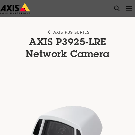
주
open s
Op
Clo
요
내
용
AXIS P39 SERIES
으
AXIS P3925-LRE
로
건
Network Camera
너
뛰
기