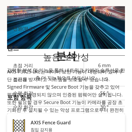
더 보기
속
전원(최대)
53.4 W
속
성
성
전원(평균)
-
설
값
명
렌즈
분석
높은 보안성
속
초점 거리
6 mm
속
강력한 분석 및 기능을 통해 네트워크 카메라 솔루션을 한
AXIS P3925-LRE는 사이버 보안 기능이 내장되어 있어 무
성
성
층 더 지능적으로 만드십시오.
단 접근을 방지하고 시스템을 보호할 수 있습니다.
조리개
1.9
설
값
Signed Firmware 및 Secure Boot 기능을 갖추고 있어
명
수평 화각
56 °
펌웨어가 변경되지 않으며 인증된 펌웨어만 설치됩니다.
포함 항목
또한 필요할 경우 Secure Boot 기능이 카메라를 공장 초
수직 화각
30 °
기화한 후 설치될 수 있는 악성 프로그램으로부터 완전히
보호합니다. 충격 감지 기능이 있어 카메라가 충격을 받으
렌즈 마운트
M12
AXIS Fence Guard
면 알림이 제공되므로 더욱 안심하고 사용할 수 있습니다.
침입 감지용