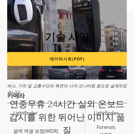
기술 사양
데이터시트(PDF)
종류: AXIS P3925-LRE M12 / AXIS P3925-LRE
버스, 기차 및 교통수단의 측면의 시야 모니터링 용도로 설계되었
습니다.
카메라
연중무휴 24시간 실외 온보드
속
Lightfinder
Lightfinder
감시를 위한 뛰어난 이미지 품
속
성
성
질
Forensic
설
광역 역광 보정(WDR)
값