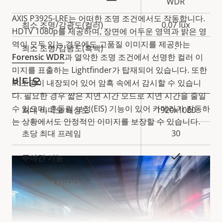
WDR
명
AXIS P3925-LRE는 어떠한 조명 조건에서도 작동합니다.
최소 조명/감광도(컬러)
0.07 lux
HDTV 1080p를 제공하며, 장면에 어두운 영역과 밝은 영
역이 모두 있는 경우에도 고품질 이미지를 제공하는
최소 조명/감광도(흑백)
-
Forensic WDR
과 열악한 조명 조건에서 선명한 컬러 이
미지를 표출하는 Lightfinder가 탑재되어 있습니다. 또한
비디오
IR 조명이 내장되어 있어 암흑 속에서 감시할 수 있습니
다. 필요한 경우 짧은 지연 시간 모드로 지연 시간을 줄일
수 있으며, 흔들림 보정(EIS) 기능이 있어 카메라가 진동하
속
최대 비디오 해상도
1920x1080
속
는 상황에서도 안정적인 이미지를 보장할 수 있습니다.
성
성
초당 최대 프레임
30
설
값
명
예
주야간 기능
예
흔들림 보정(EIS)
전원