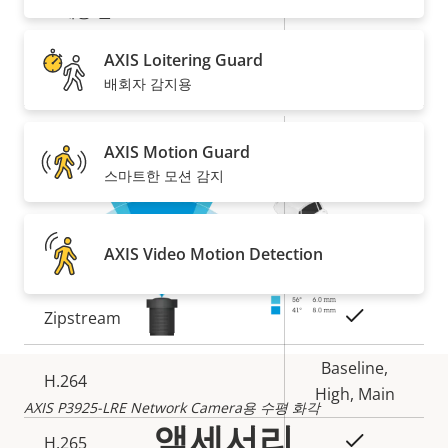
예
교체용 렌즈
AXIS Loitering Guard
팬, 틸트, 줌
배회자 감지용
속
예
디지털 팬/틸트
AXIS Motion Guard
속
성
스마트한 모션 감지
성
설
디지털 줌
Yes
값
명
AXIS Video Motion Detection
압축
속
예
Zipstream
속
성
성
설
Baseline,
H.264
값
명
High, Main
AXIS P3925-LRE Network Camera용 수평 화각
액세서리
예
H.265