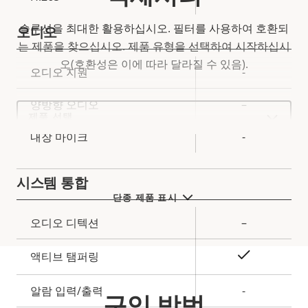
솔루션을 최대한 활용하십시오. 필터를 사용하여 호환되
오디오
는 제품을 찾으십시오.
제품 유형을 선택하여 시작하십시
오(호환성은 이에 따라 달라질 수 있음).
속
오디오 지원
-
속
성
성
양방향 오디오
–
Select
설
값
a
명
product
내장 마이크
-
variant:
시스템 통합
단종 제품 표시
속
오디오 디텍션
–
속
성
성
예
액티브 탬퍼링
설
값
명
알람 입력/출력
-
구입 방법