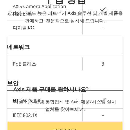
AXIS Camera Application
예
당사의 신뢰도 높은 파트너가 Axis 솔루션 및 개별 제품을
Platform
판매하고, 전문적으로 설치해 드립니다.
디지털 I/O
–
네트워크
속
PoE 클래스
3
속
성
성
설
보안
값
명
Axis 제품 구매를 원하시나요?
속
예
HTTPS 암호화
리셀러, 시스템 통합업체 및 Axis 제품/시스템 설치
속
성
업체를 찾아보세요.
성
설
IEEE 802.1X
–
값
명
예
Signed OS