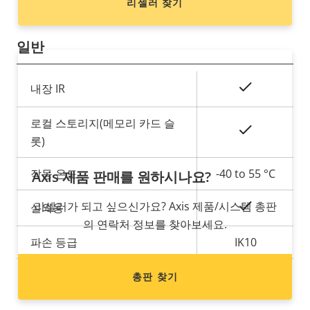
리셀러 찾기
일반
속
예
내장 IR
속
성
성
설
로컬 스토리지(메모리 카드 슬
예
값
명
롯)
작동 온도
-40 to 55 °C
Axis 제품 판매를 원하시나요?
리셀러가 되고 싶으신가요? Axis 제품/시스템 총판
예
실외용
의 연락처 정보를 찾아보세요.
파손 등급
IK10
IP 등급
IP66, IP67
총판 찾기