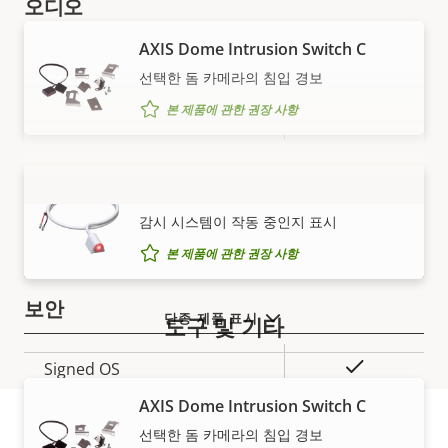
오디오
AXIS Dome Intrusion Switch C
속
예
오디오 지원
속
선택한 돔 카메라의 침입 경보
성
성
본 제품에 관한 권장 사항
설
내장 마이크
–
값
명
네트워크
AXIS I/O Indication LED
더 보기
감시 시스템이 작동 중인지 표시
속
PoE 클래스
3
속
본 제품에 관한 권장 사항
성
성
설
보안
값
단종 제품 표시
명
도구 및 기타
속
예
Signed OS
속
성
성
AXIS Dome Intrusion Switch C
설
예
Secure Boot
값
선택한 돔 카메라의 침입 경보
명