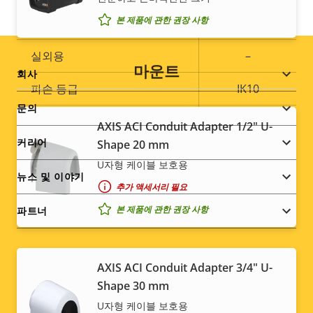
본 제품에 관한 권장 사항
작동 온도
0 to 50 °C
실외용
–
마운트
Footer
회사
파손 등급
IK10
menu
문의
IP 등급
IP52
AXIS ACI Conduit Adapter 1/2" U-
커리어
Shape 20 mm
예
재도색 가능
U자형 케이블 보호용
뉴스 및 이야기
추가 액세서리 필요
지속 가능성
PVC free
본 제품에 관한 권장 사항
파트너
AXIS ACI Conduit Adapter 3/4" U-
Social
Shape 30 mm
U자형 케이블 보호용