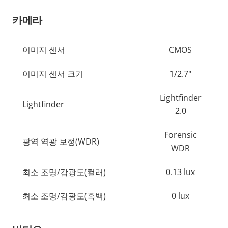
카메라
속
이미지 센서
CMOS
속
성
성
이미지 센서 크기
1/2.7"
설
값
명
Lightfinder
Lightfinder
2.0
Forensic
광역 역광 보정(WDR)
WDR
최소 조명/감광도(컬러)
0.13 lux
최소 조명/감광도(흑백)
0 lux