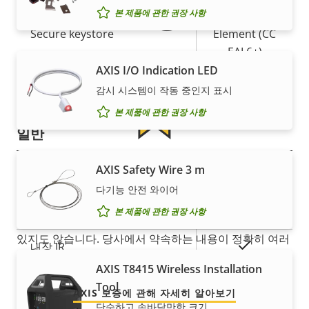
보증
본 제품에 관한 권장 사항
Secure
Secure keystore
Element (CC
EAL6+)
AXIS I/O Indication LED
예
Axis Edge Vault
감시 시스템이 작동 중인지 표시
본 제품에 관한 권장 사항
일반
안심할 수 있는 5년 보증
AXIS Safety Wire 3 m
속
예
원격 포커스
속
다기능 안전 와이어
성
성
새로운 5년 보증을 통해 수년간 문제 없이 소유하고, 비용
설
예
원격 줌
본 제품에 관한 권장 사항
값
을 관리하게 됩니다. 게다가 작은 글귀에 놀랄 일이 숨어
명
있지도 않습니다. 당사에서 약속하는 내용이 정확히 여러
예
내장 IR
분이 얻는 것입니다.
AXIS T8415 Wireless Installation
로컬 스토리지(메모리 카드 슬
Tool
예
AXIS 보증에 관해 자세히 알아보기
롯)
단순하고 손바닥만한 크기