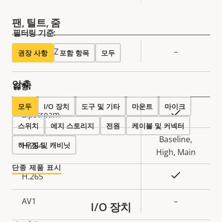
팬, 틸트, 줌
필터링 기준:
속
원격 PTRZ
–
권장 사항
포함 항목
모두
속
성
성
설
압축
값
유형:
명
모두
I/O 장치
도구 및 기타
마운트
마이크
속
예
Zipstream
속
스위치
성
에지 스토리지
전원
케이블 및 커넥터
성
설
Baseline,
하우징 및 캐비닛
H.264
값
명
High, Main
단종 제품 표시
예
H.265
AV1
–
I/O 장치