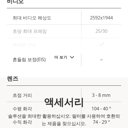
비디오
속
최대 비디오 해상도
2592x1944
속
성
성
초당 최대 프레임
25/30
설
값
명
예
주야간 기능
더 보기
흔들림 보정(EIS)
–
렌즈
속
초점 거리
3 - 8 mm
액세서리
속
성
성
수평 화각
104 - 40 °
설
값
솔루션을 최대한 활용하십시오. 필터를 사용하여 호환되
명
수직 화각
74 - 29 °
는 제품을 찾으십시오.