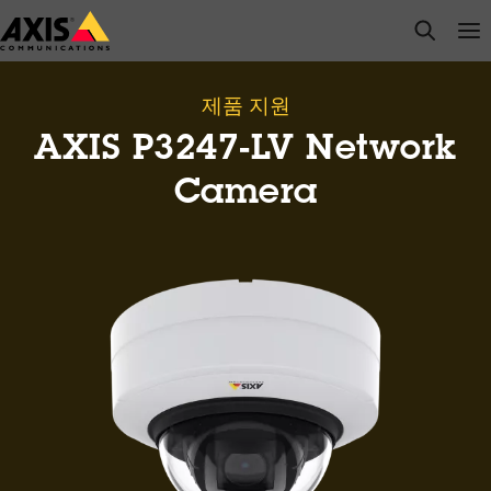
주
open s
Op
Clo
요
내
용
제품 지원
으
AXIS P3247-LV Network
로
건
Camera
너
뛰
기