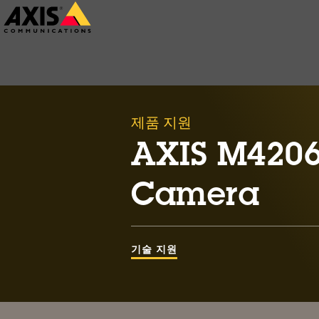
주
요
내
용
으
제품 지원
로
건
AXIS M4206
너
Camera
뛰
기
기술 지원