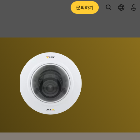
open searc
open l
로
문의하기