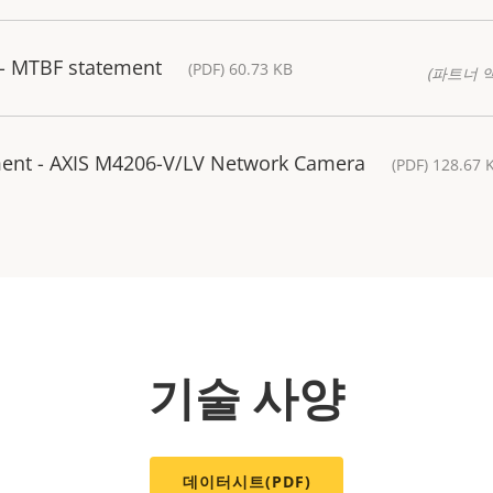
- MTBF statement
(PDF) 60.73 KB
(파트너 
ment - AXIS M4206-V/LV Network Camera
(PDF) 128.67 
기술 사양
데이터시트(PDF)