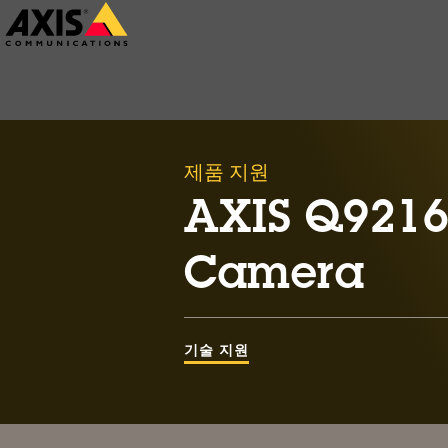
주
요
내
용
으
제품 지원
로
건
AXIS Q9216
너
Camera
뛰
기
기술 지원