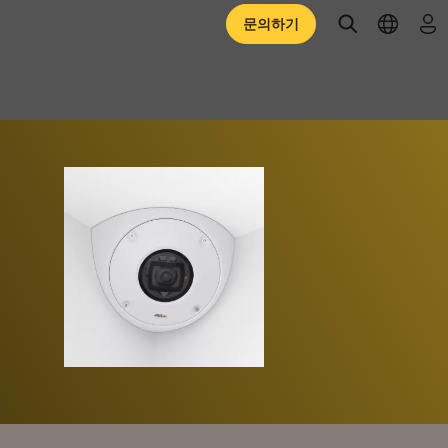
open searc
open l
로
문의하기