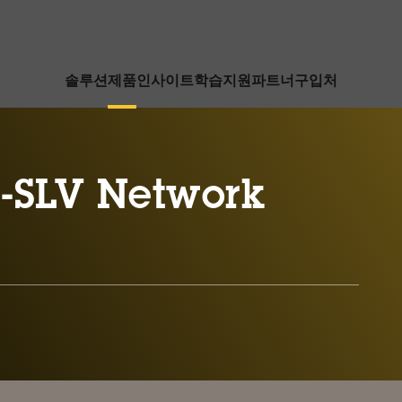
솔루션
제품
인사이트
학습
지원
파트너
구입처
-SLV Network