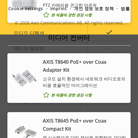
menu
명
PTZ 카메라용 견고한 마운트
Cookie settings
Imprint
개인 정보 보호 정책
법률
시스템 통합
본 제품에 관한 권장 사항
© 2026
Axis Communications AB. All rights reserved.
Legal
속
예
오디오 디텍션
미디어 컨버터
속
menu
성
성
설
액티브 탬퍼링
–
값
명
AXIS T8640 PoE+ over Coax
알람 입력/출력
4
Adapter Kit
소규모 설치 환경에서 네트워크 비디오로의
네트워크
비용 효율적인 마이그레이션
본 제품에 관한 권장 사항
속
PoE 클래스
4
속
성
성
설
AXIS T8645 PoE+ over Coax
* 선택한 하드웨어 옵션에 따라 일부 기술 사양이 달라질 수 있습
값
명
니다.
Compact Kit
IP 시스템으로 단일 채널을 전환하여 간단하