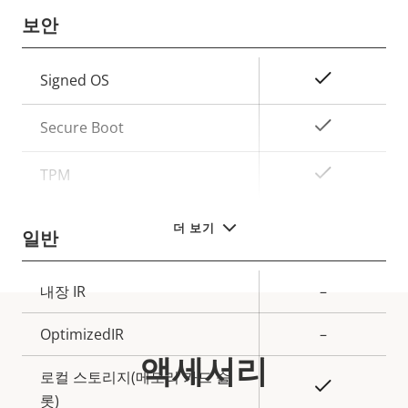
보안
속
예
Signed OS
속
성
성
설
예
Secure Boot
값
명
예
TPM
더 보기
일반
속
내장 IR
–
속
성
성
OptimizedIR
–
설
값
액세서리
명
로컬 스토리지(메모리 카드 슬
예
롯)