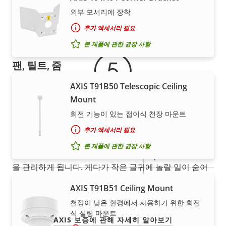
성
설
외부 모서리에 장착
보증
값
수평 화각
63.8-2.6 °
명
추가 액세서리 필요
수직 화각
38.0-1.47 °
본 제품에 관한 권장 사항
팬, 틸트, 줌
AXIS T91B50 Telescopic Ceiling
속
팬 범위
360 endless
Mount
속
성
성
회전 기능이 있는 접이식 천장 마운트
틸트 범위
0 to 90
설
안심할 수 있는 5년 보증
값
추가 액세서리 필요
명
preset
본 제품에 관한 권장 사항
가드 투어
새로운 5년 보증을 통해 수년간 문제 없이 소유하고, 비용
position tour
을 관리하게 됩니다. 게다가 작은 글귀에 놀랄 일이 숨어
광학 줌
30
있지도 않습니다. 당사에서 약속하는 내용이 정확히 여러
AXIS T91B51 Ceiling Mount
분이 얻는 것입니다.
디지털 줌
12
천정이 낮은 환경에서 사용하기 위한 회전
식 실링 마운트
AXIS 보증에 관해 자세히 알아보기