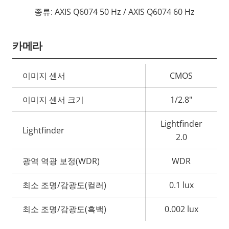
종류: AXIS Q6074 50 Hz / AXIS Q6074 60 Hz
카메라
속
이미지 센서
CMOS
속
성
성
이미지 센서 크기
1/2.8"
설
값
명
Lightfinder
Lightfinder
2.0
광역 역광 보정(WDR)
WDR
최소 조명/감광도(컬러)
0.1 lux
최소 조명/감광도(흑백)
0.002 lux