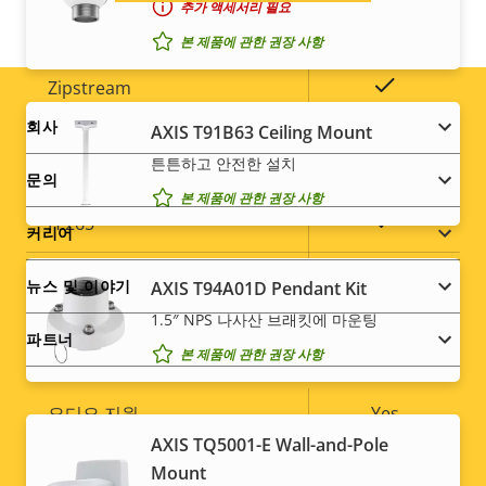
추가 액세서리 필요
압축
본 제품에 관한 권장 사항
속
예
Zipstream
속
성
Footer
성
회사
AXIS T91B63 Ceiling Mount
설
Baseline,
H.264
값
튼튼하고 안전한 설치
명
High, Main
menu
문의
본 제품에 관한 권장 사항
예
H.265
커리어
AV1
–
뉴스 및 이야기
AXIS T94A01D Pendant Kit
1.5″ NPS 나사산 브래킷에 마운팅
파트너
오디오
본 제품에 관한 권장 사항
속
오디오 지원
Yes
속
성
AXIS TQ5001-E Wall-and-Pole
Social
성
내장 마이크
-
설
Mount
값