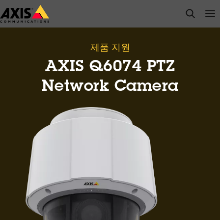
주
open s
Op
Clo
요
내
용
제품 지원
으
AXIS Q6074 PTZ
로
건
Network Camera
너
뛰
기