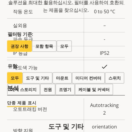
솔루션을 최대한 활용하십시오. 필터를 사용하여 호환되
는 제품을 찾으십시오.
작동 온도
0 to 50 °C
실외용
–
필터링 기준:
파손 등급
-
권장 사항
포함 항목
모두
IP 등급
IP52
유형:
예
재도색 가능
모두
도구 및 기타
마운트
미디어 컨버터
스위치
분석
에지 스토리지
전원
조명기
케이블 및 커넥터
단종 제품 표시
속
Autotracking
오토트래킹 버전
속
성
2
성
설
값
도구 및 기타
orientation
명
방향 지원