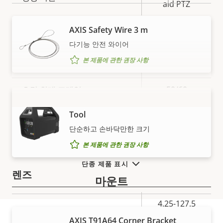
aid PTZ
AXIS Safety Wire 3 m
비디오
다기능 안전 와이어
본 제품에 관한 권장 사항
속
최대 비디오 해상도
1280x720
속
성
성
초당 최대 프레임
50/60
설
값
AXIS T8415 Wireless Installation
명
예
더 보기
주야간 기능
Tool
단순하고 손바닥만한 크기
예
흔들림 보정(EIS)
본 제품에 관한 권장 사항
단종 제품 표시
렌즈
마운트
속
4.25-127.5
초점 거리
속
성
mm
AXIS T91A64 Corner Bracket