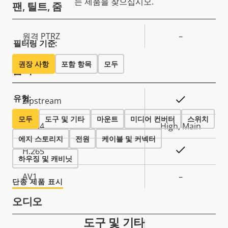
는 제품을 찾으십시오.
팬, 틸트, 줌
속
원격 PTRZ
–
속
필터링 기준:
성
성
설
권장 사항
포함 항목
모두
압축
값
명
유형:
속
예
Zipstream
속
성
모두
도구 및 기타
성
마운트
미디어 컨버터
스위치
설
H.264
High, Main
값
에지 스토리지
명
전원
케이블 및 커넥터
예
H.265
하우징 및 캐비닛
AV1
–
단종 제품 표시
오디오
도구 및 기타