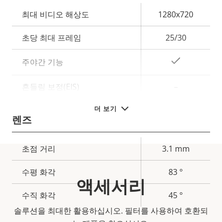
속
최대 비디오 해상도
1280x720
속
성
성
초당 최대 프레임
25/30
설
값
명
예
주야간 기능
흔들림 보정(EIS)
–
더 보기
렌즈
속
초점 거리
3.1 mm
속
성
성
수평 화각
83 °
설
액세서리
값
명
수직 화각
45 °
솔루션을 최대한 활용하십시오. 필터를 사용하여 호환되