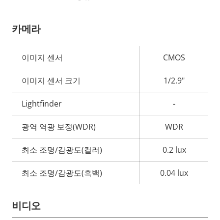
카메라
속
이미지 센서
CMOS
속
성
성
이미지 센서 크기
1/2.9"
설
값
명
Lightfinder
-
광역 역광 보정(WDR)
WDR
최소 조명/감광도(컬러)
0.2 lux
최소 조명/감광도(흑백)
0.04 lux
비디오