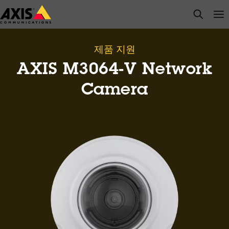
주
open s
Op
Clo
요
내
용
제품 지원
으
AXIS M3064-V Network
로
건
Camera
너
뛰
기