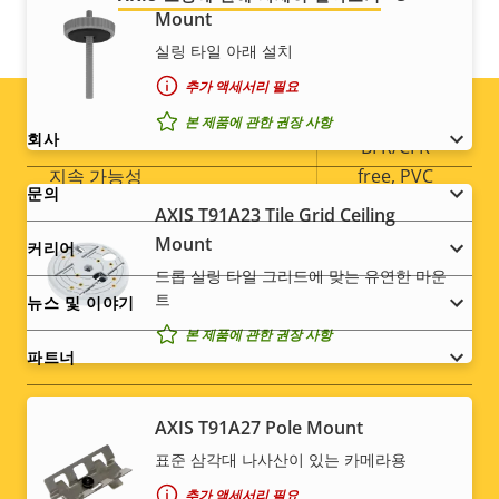
Mount
IP 등급
IP42
실링 타일 아래 설치
추가 액세서리 필요
예
재도색 가능
본 제품에 관한 권장 사항
Footer
회사
BFR/CFR
지속 가능성
free, PVC
menu
문의
free
AXIS T91A23 Tile Grid Ceiling
Mount
커리어
드롭 실링 타일 그리드에 맞는 유연한 마운
트
뉴스 및 이야기
본 제품에 관한 권장 사항
파트너
AXIS T91A27 Pole Mount
표준 삼각대 나사산이 있는 카메라용
Social
추가 액세서리 필요