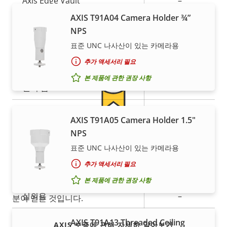
Axis Edge Vault
–
보증
AXIS T91A04 Camera Holder ¾”
NPS
일반
표준 UNC 나사산이 있는 카메라용
추가 액세서리 필요
속
원격 포커스
–
속
성
본 제품에 관한 권장 사항
성
원격 줌
–
설
값
명
내장 IR
–
AXIS T91A05 Camera Holder 1.5"
안심할 수 있는 5년 보증
NPS
로컬 스토리지(메모리 카드 슬
예
롯)
표준 UNC 나사산이 있는 카메라용
새로운 5년 보증을 통해 수년간 문제 없이 소유하고, 비용
추가 액세서리 필요
을 관리하게 됩니다. 게다가 작은 글귀에 놀랄 일이 숨어
작동 온도
0 to 45 °C
본 제품에 관한 권장 사항
있지도 않습니다. 당사에서 약속하는 내용이 정확히 여러
실외용
–
분이 얻는 것입니다.
파손 등급
IK08
AXIS T91A13 Threaded Ceiling
AXIS 보증에 관해 자세히 알아보기