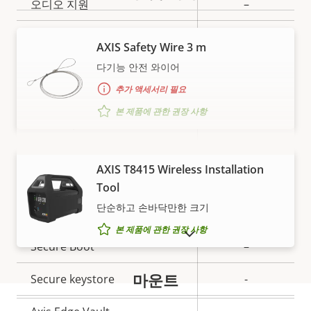
속
오디오 지원
–
속
성
성
내장 마이크
–
설
AXIS Safety Wire 3 m
값
명
다기능 안전 와이어
네트워크
추가 액세서리 필요
본 제품에 관한 권장 사항
속
PoE 클래스
1
속
성
성
설
더 보기
보안
값
AXIS T8415 Wireless Installation
명
Tool
단순하고 손바닥만한 크기
속
예
Signed OS
속
성
본 제품에 관한 권장 사항
단종 제품 표시
성
설
Secure Boot
–
값
명
마운트
Secure keystore
-