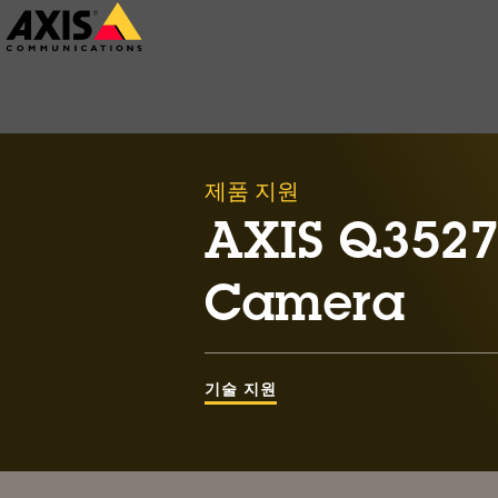
주
요
내
용
으
제품 지원
로
건
AXIS Q3527
너
Camera
뛰
기
기술 지원