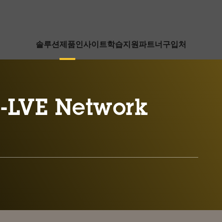
솔루션
제품
인사이트
학습
지원
파트너
구입처
-LVE Network