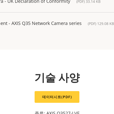
 - UK Declaration of Conformity
(PDF) 33.14 KB
ment - AXIS Q35 Network Camera series
(PDF) 129.08 KB
기술 사양
데이터시트(PDF)
종류: AXIS Q3527-LVE