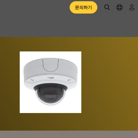
open searc
open l
로
문의하기