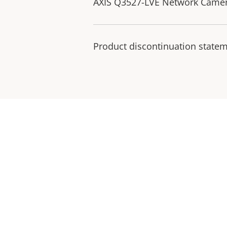
AXIS Q3527-LVE Network Camera
Product discontinuation state