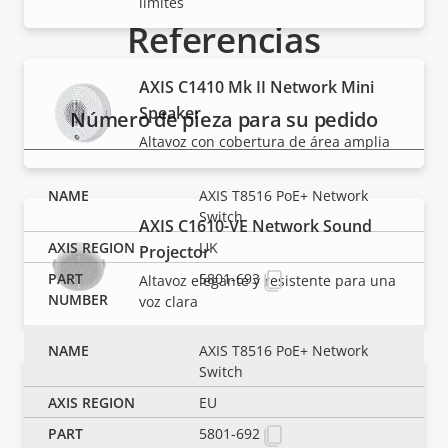
límites
Referencias
AXIS C1410 Mk II Network Mini
Speaker
Número de pieza para su pedido
Altavoz con cobertura de área amplia
AXIS T8516 PoE+ Network
Switch
AXIS C1610-VE Network Sound
UK
Projector
5801-693
Altavoz elegante y resistente para una
voz clara
AXIS T8516 PoE+ Network
Switch
AXIS C1710 Network Display
EU
Speaker
5801-692
Solución de notificación pública 3 en 1