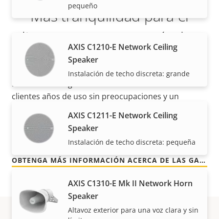
pequeño
Más tranquilidad para el
cliente con una garantía de 5
AXIS C1210-E Network Ceiling
años
Speaker
Instalación de techo discreta: grande
Nuestra nueva garantía de 5 años brinda a nuestros
clientes años de uso sin preocupaciones y un
control de los costes. Y no hay sorpresas ocultas en
AXIS C1211-E Network Ceiling
la factura, lo que prometemos es exactamente lo
Speaker
que recibe.
Instalación de techo discreta: pequeña
OBTENGA MÁS INFORMACIÓN ACERCA DE LAS GARANTÍAS DE AXIS
AXIS C1310-E Mk II Network Horn
Speaker
Altavoz exterior para una voz clara y sin