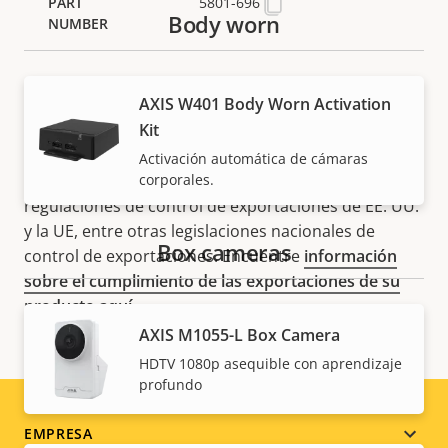
5801-696
Body worn
AXIS W401 Body Worn Activation
Kit
NOTA
Activación automática de cámaras
corporales.
Los productos de Axis pueden estar sujetos a las
regulaciones de control de exportaciones de EE. UU.
y la UE, entre otras legislaciones nacionales de
Box cameras
control de exportaciones. Encuentre
información
sobre el cumplimiento de las exportaciones de su
producto aquí
.
AXIS M1055-L Box Camera
HDTV 1080p asequible con aprendizaje
profundo
Footer
EMPRESA