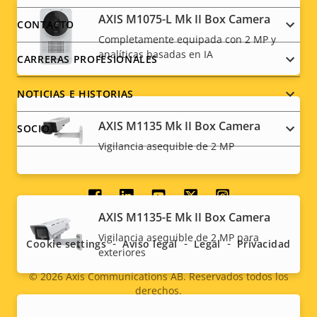
menu
AXIS M1075-L Mk II Box Camera
CONTACTO
Completamente equipada con 2 MP y
analíticas basadas en IA
CARRERAS PROFESIONALES
NOTICIAS E HISTORIAS
AXIS M1135 Mk II Box Camera
SOCIO
Vigilancia asequible de 2 MP
Social
AXIS M1135-E Mk II Box Camera
menu
Vigilancia asequible de 2 MP para
Cookie settings
Aviso legal
Legal
Privacidad
exteriores
© 2026
Axis Communications AB. Reservados todos los
derechos.
Legal