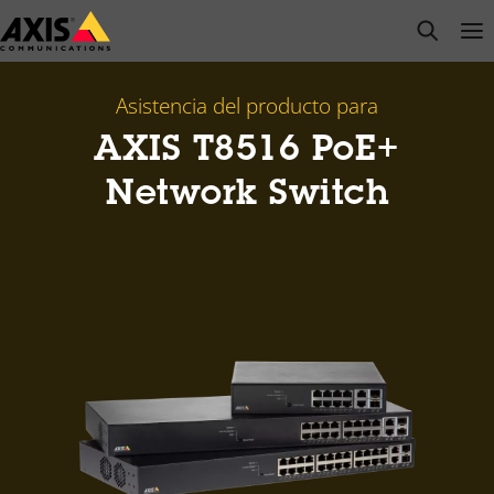
Saltar
open s
Op
Clo
al
contenido
principal
Asistencia del producto para
AXIS T8516 PoE+
Network Switch