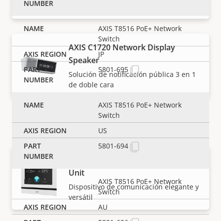
montada en pared
AXIS T8516 PoE+ Network
Switch
AXIS C1720 Network Display
JP
Speaker
5801-695
Solución de notificación pública 3 en 1
de doble cara
AXIS T8516 PoE+ Network
Switch
Answering units
US
5801-694
AXIS I5304 Network Answering
Unit
AXIS T8516 PoE+ Network
Dispositivo de comunicación elegante y
Switch
versátil
AU