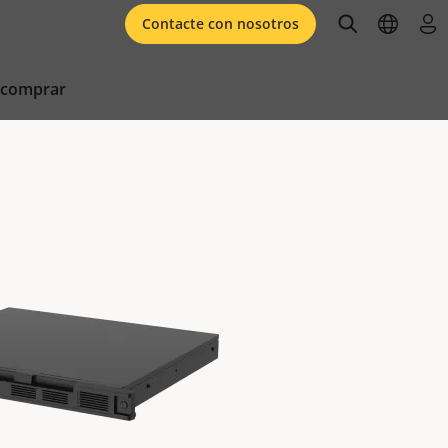
open searc
open l
ini
Contacte con nosotros
 comprar