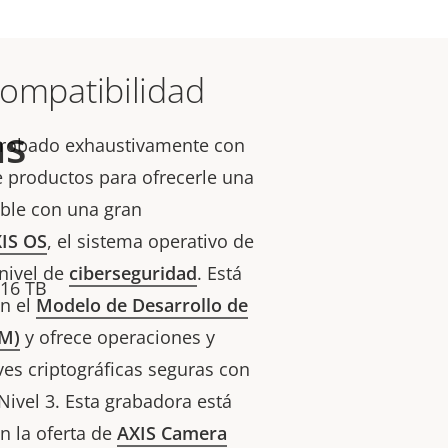
compatibilidad
as
probado exhaustivamente con
 productos para ofrecerle una
ible con una gran
IS OS
, el sistema operativo de
 nivel de
ciberseguridad
. Está
 16 TB
n el
Modelo de Desarrollo de
DM)
y ofrece operaciones y
es criptográficas seguras con
 Nivel 3. Esta grabadora está
n la oferta de
AXIS Camera