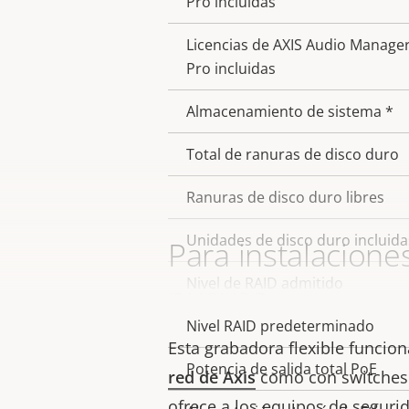
Pro incluidas
Licencias de AXIS Audio Manage
Pro incluidas
Almacenamiento de sistema *
Total de ranuras de disco duro
Ranuras de disco duro libres
Unidades de disco duro incluida
Para instalacione
Nivel de RAID admitido
nuevas
Nivel RAID predeterminado
Esta grabadora flexible funcio
Potencia de salida total PoE
red de Axis
como con switches 
ofrece a los equipos de segurid