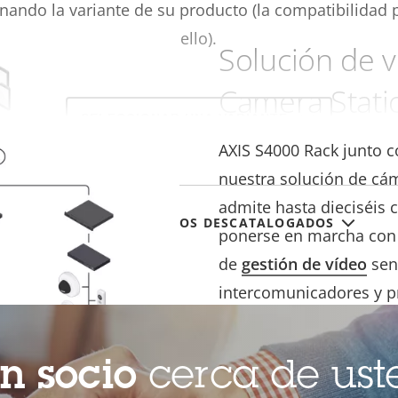
nando la variante de su producto (la compatibilidad
ello).
Solución de v
Camera Stati
Select
a
product
AXIS
S4000 Rack junto 
variant:
nuestra solución de cám
admite hasta dieciséis 
MOSTRAR PRODUCTOS DESCATALOGADOS
ponerse en marcha con s
de
gestión de vídeo
senc
intercomunicadores y p
solución se puede esca
proporcionar vigilancia
n socio
cerca de ust
múltiples instalaciones