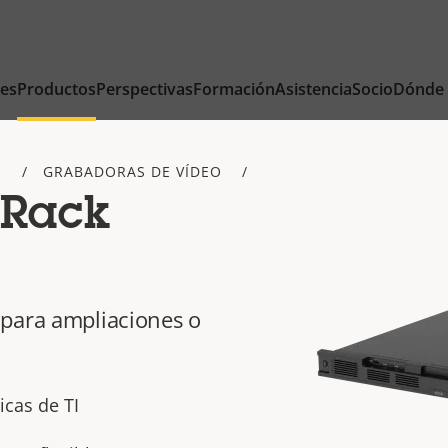
nes
Productos
Perspectivas
Formación
Asistencia
Socio
Dónde
S
GRABADORAS DE VÍDEO
 Rack
 para ampliaciones o
icas de TI