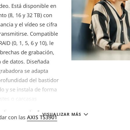
deo. Está disponible en
to (8, 16 y 32 TB) con
ancia y el vídeo se cifra
ransmitirse. Compatible
AID (0, 1, 5,
6 y 10
), le
 brechas de grabación,
a de datos. Diseñada
grabadora se adapta
profundidad del bastidor
do y se instala de forma
stes o carcasas
e puede desplegar en
VISUALIZAR MÁS
dar con las
AXIS TS3901