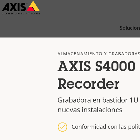
Saltar
al
contenido
Solucio
principal
ALMACENAMIENTO Y GRABADORA
AXIS S4000
Recorder
Grabadora en bastidor 1U
nuevas instalaciones
Conformidad con las polít