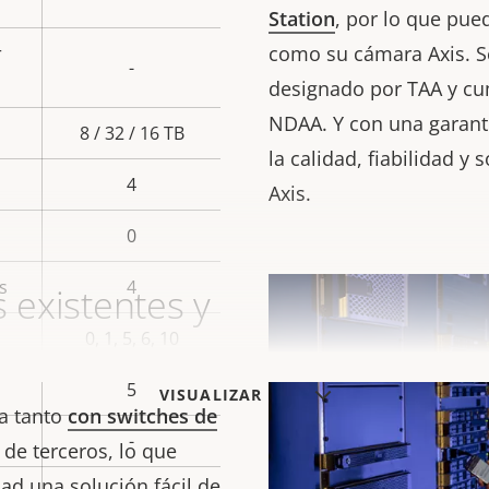
Station
, por lo que pue
como su cámara Axis. S
r
-
designado por TAA y cu
NDAA. Y con una garantí
8 / 32 / 16 TB
la calidad, fiabilidad y
4
Axis.
0
s
4
s existentes y
0, 1, 5, 6, 10
5
VISUALIZAR MÁS
na tanto
con switches de
-
de terceros, lo que
ad una solución fácil de