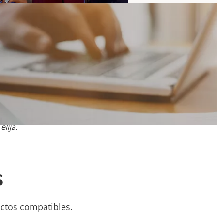
lija.
s
uctos compatibles.