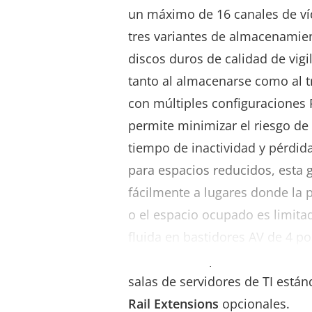
un máximo de 16 canales de ví
tres variantes de almacenamien
discos duros de calidad de vigil
tanto al almacenarse como al t
con múltiples configuraciones R
permite minimizar el riesgo de
tiempo de inactividad y pérdid
para espacios reducidos, esta 
fácilmente a lugares donde la 
o el espacio ocupado es limita
fluida en bastidores AV de 4 po
montadas en pared. También s
salas de servidores de TI están
Rail Extensions
opcionales.