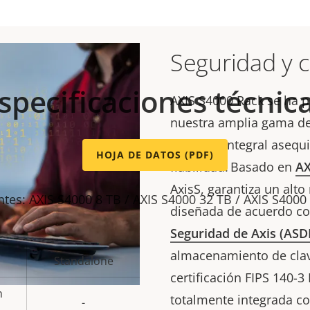
Seguridad y 
specificaciones técnic
AXIS S4000 Rack se ha 
nuestra amplia gama de
solución integral asequ
HOJA DE DATOS (PDF)
fiabilidad. Basado en
AX
AxisS, garantiza un alto
ntes: AXIS S4000 8 TB / AXIS S4000 32 TB / AXIS S4000
diseñada de acuerdo co
Seguridad de Axis (AS
almacenamiento de clav
Standalone
certificación FIPS 140-3
n
totalmente integrada co
-