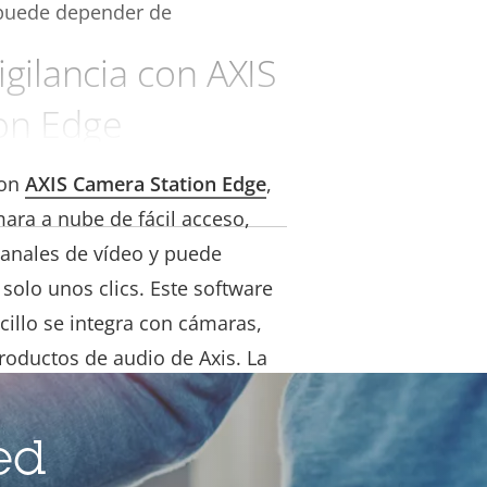
 puede depender de
igilancia con AXIS
on Edge
con
AXIS Camera Station Edge
,
ara a nube de fácil acceso,
canales de vídeo y puede
olo unos clics. Este software
illo se integra con cámaras,
roductos de audio de Axis. La
lar fácilmente desde
 para una sola instalación hasta
ed
 y cadenas nacionales enteras.