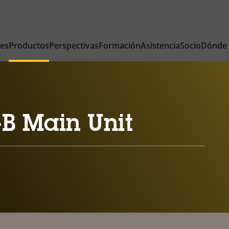
nes
Productos
Perspectivas
Formación
Asistencia
Socio
Dónde
B Main Unit