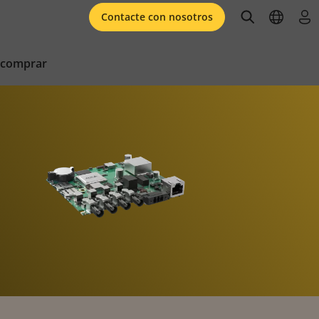
open searc
open l
ini
Contacte con nosotros
 comprar