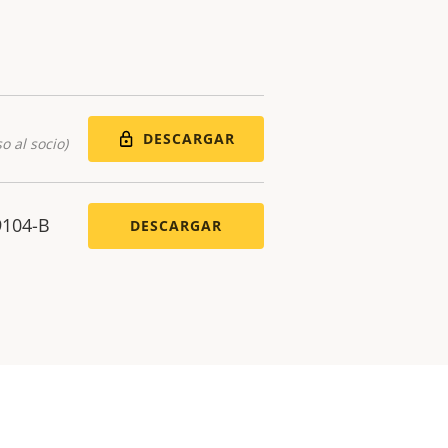
DESCARGAR
o al socio)
9104-B
DESCARGAR