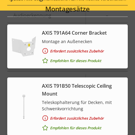
Legal
Montagesätze
menu
Eigentumsbeschreibung
Audioerkennung
Eigentumswert
–
Active Tampering
–
AXIS T91A64 Corner Bracket
Montage an Außenecken
Alarmeingänge/-ausgänge
-
Erfordert zusätzliches Zubehör
Empfohlen für dieses Produkt
Netzwerk
Eigentumsbeschreibung
PoE-Klasse
Eigentumswert
High PoE
AXIS T91B50 Telescopic Ceiling
Mount
* Einige technische Daten können je nach gewählter
Teleskophalterung für Decken, mit
Hardwareoption variieren.
Schwenkvorrichtung
Erfordert zusätzliches Zubehör
Empfohlen für dieses Produkt