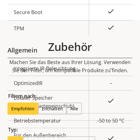
Ja
Secure Boot
Ja
TPM
Zubehör
Allgemein
Machen Sie das Beste aus Ihrer Lösung. Verwenden
Eigentumsbeschreibung
Integrierte IR-Beleuchtung
Eigentumswert
–
Sie den Filter, um kompatible Produkte zu finden.
OptimizedIR
–
Filtern nach:
Lokaler Speicher
Ja
(Speicherkarteneinschub)
Empfohlen
Enthalten
Alle
Betriebstemperatur
-50 to 50 °C
Typ:
Für den Außenbereich
Ja