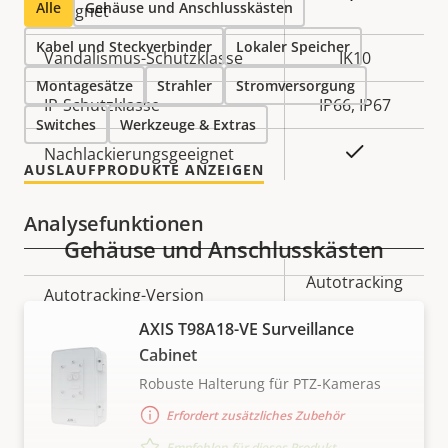
Alle
Gehäuse und Anschlusskästen
geeignet
Kabel und Steckverbinder
Lokaler Speicher
Vandalismus-Schutzklasse
IK10
Montagesätze
Strahler
Stromversorgung
IP-Schutzklasse
IP66, IP67
Switches
Werkzeuge & Extras
Ja
Nachlackierungsgeeignet
AUSLAUFPRODUKTE ANZEIGEN
Analysefunktionen
Gehäuse und Anschlusskästen
Eigentumsbeschreibung
Eigentumswert
Autotracking
Autotracking-Version
2
AXIS T98A18-VE Surveillance
Cabinet
orientation
Orientierungshilfe
aid PTZ
Robuste Halterung für PTZ-Kameras
Erfordert zusätzliches Zubehör
Video
Empfohlen für dieses Produkt