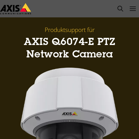
Zum
open s
Op
Clo
Hauptinhalt
springen
Produktsupport für
AXIS Q6074-E PTZ
Network Camera