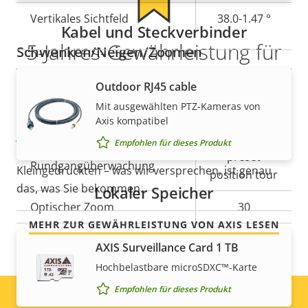
Vertikales Sichtfeld
38.0-1.47 °
Kabel und Steckverbinder
5-Jahres-Gewährleistung für
Schwenken/Neigen/Zoomen
ein sicheres Gefühl
Outdoor RJ45 cable
Eigentumsbeschreibung
Schwenkbereich
Eigentumswert
360 endless
Mit ausgewählten PTZ-Kameras von
Unsere neue 5-jährige Gewährleistung bietet
Axis kompatibel
Neigungsbereich
-20 to 90
jahrelangen störungsfreien Betrieb und Kontrolle
Empfohlen für dieses Produkt
über Ihre Kosten. Es gibt keine Überraschungen im
preset
Rundgangüberwachung
Kleingedruckten – was wir versprechen, ist genau
position tour
das, was Sie bekommen.
Lokaler Speicher
Optischer Zoom
30
MEHR ZUR GEWÄHRLEISTUNG VON AXIS LESEN
Digitaler Zoom
12
AXIS Surveillance Card 1 TB
Hochbelastbare microSDXC™-Karte
Komprimierung
Empfohlen für dieses Produkt