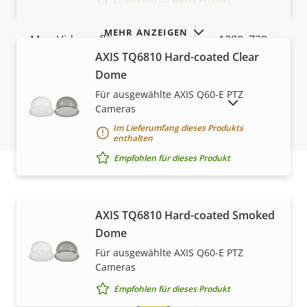
MEHR ANZEIGEN
Eigentumsbeschreibung
Max. Videoauflösung
Eigentumswert
1280x720
AXIS TQ6810 Hard-coated Clear
Max. Bilder pro Sekunde
50/60
Dome
Für ausgewählte AXIS Q60-E PTZ
AUSLAUFPRODUKTE ANZEIGEN
Ja
Tag- und Nacht-Funktion
Cameras
Im Lieferumfang dieses Produkts
Elektronische
enthalten
Ja
Bildstabilisierung
Empfohlen für dieses Produkt
Objektiv
Gewährleistung
AXIS TQ6810 Hard-coated Smoked
Dome
Eigentumsbeschreibung
Eigentumswert
4.25-127.5
Brennweite
Für ausgewählte AXIS Q60-E PTZ
mm
Cameras
Empfohlen für dieses Produkt
Horizontales Sichtfeld
63.8-2.6 °