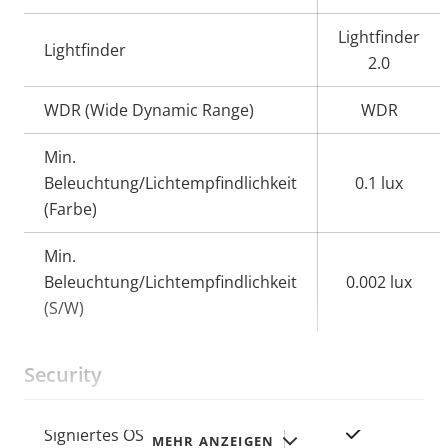
Lightfinder
Lightfinder
2.0
WDR (Wide Dynamic Range)
WDR
Min.
Beleuchtung/Lichtempfindlichkeit
0.1 lux
(Farbe)
Min.
Beleuchtung/Lichtempfindlichkeit
0.002 lux
(S/W)
Security
Eigentumsbeschreibung
Eigentumswert
Ja
Signiertes OS
MEHR ANZEIGEN