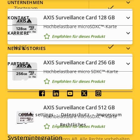
Footer
UNTERNEHMEN
Eigentumsbeschreibung
Eigentumswert
Ja
Zipstream
menu
AXIS Surveillance Card 128 GB
KONTAKT
Baseline,
Hochbelastbare microSDXC™-Karte
H.264
High, Main
KARRIERE
Empfohlen für dieses Produkt
Ja
H.265
NEWS & STORIES
AXIS Surveillance Card 256 GB
AV1
–
PARTNER
Hochbelastbare micro SDXC™-Karte
Empfohlen für dieses Produkt
Audio
Social
Eigentumsbeschreibung
Audiounterstützung
Eigentumswert
Yes
AXIS Surveillance Card 512 GB
menu
Cookie settings
Datenschutz
Impressum
Integriertes Mikrofon
Hochbelastbare microSDXC™-Karte
-
Rechtliches
Empfohlen für dieses Produkt
Systemintegration
© 2026
Axis Communications AB. Alle Rechte vorbehalten.