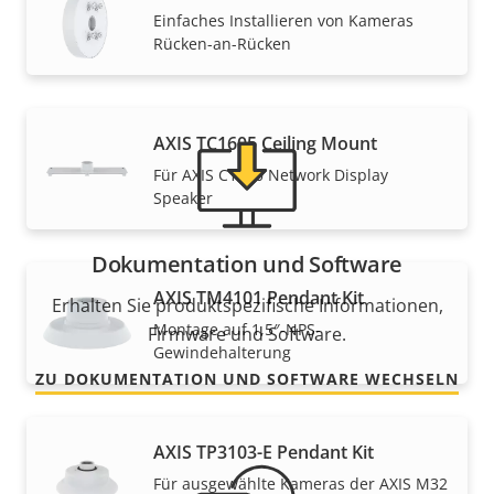
Benötigen Sie Informationen zu Produkten von Axis,
Einfaches Installieren von Kameras
Software oder Hilfe von einem unserer Experten?
Rücken-an-Rücken
AXIS TC1605 Ceiling Mount
Für AXIS C1720 Network Display
Speaker
Dokumentation und Software
AXIS TM4101 Pendant Kit
Erhalten Sie produktspezifische Informationen,
Montage auf 1,5″-NPS-
Firmware und Software.
Gewindehalterung
ZU DOKUMENTATION UND SOFTWARE WECHSELN
AXIS TP3103-E Pendant Kit
Für ausgewählte Kameras der AXIS M32