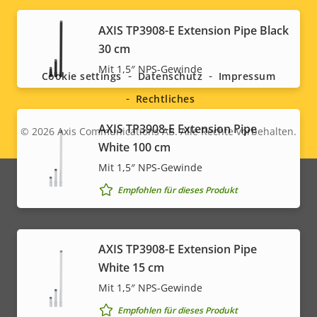
AXIS TP3908-E Extension Pipe Black
Social
30 cm
menu
Mit 1,5″ NPS-Gewinde
Cookie settings
Datenschutz
Impressum
Rechtliches
AXIS TP3908-E Extension Pipe
© 2026
Axis Communications AB. Alle Rechte vorbehalten.
Legal
White 100 cm
menu
Mit 1,5″ NPS-Gewinde
Empfohlen für dieses Produkt
AXIS TP3908-E Extension Pipe
White 15 cm
Mit 1,5″ NPS-Gewinde
Empfohlen für dieses Produkt