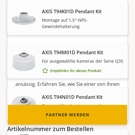
AXIS T94K01D Pendant Kit
Montage auf 1,5″-NPS-
Gewindehalterung
Partner werden
AXIS T94M01D Pendant Kit
Sind Sie Wiederverkäufer, Distributor,
Für ausgewählte Kameras der Serie Q35
Systemintegrator oder Installateur? Unsere
Empfohlen für dieses Produkt
Partner sind in fast allen Ländern der Welt
ansässig. Erfahren Sie, wie Sie einer von ihnen
werden können!
AXIS T94N01D Pendant Kit
Geeignet für den Innen- und
Außenbereich
PARTNER WERDEN
Artikelnummer zum Bestellen