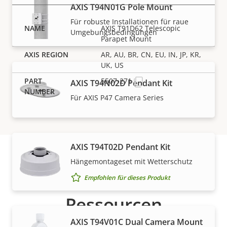
AXIS T94N01G Pole Mount
Für robuste Installationen für raue
AXIS T91D62 Telescopic
Umgebungsbedingungen
Parapet Mount
AR, AU, BR, CN, EU, IN, JP, KR,
UK, US
5507-271
AXIS T94N02D Pendant Kit
Für AXIS P47 Camera Series
AXIS T94T02D Pendant Kit
Hängemontageset mit Wetterschutz
Support und
Empfohlen für dieses Produkt
Ressourcen
AXIS T94V01C Dual Camera Mount