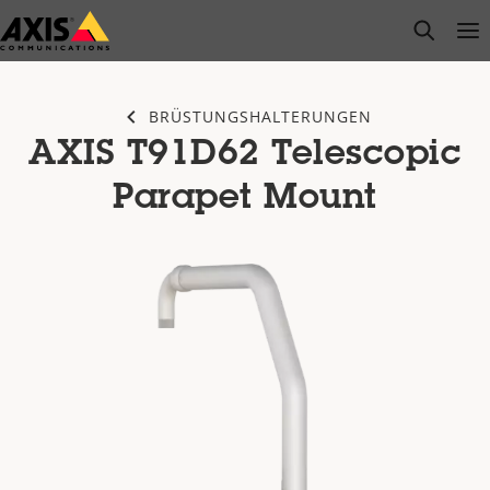
Zum
open s
Op
Clo
Hauptinhalt
springen
BRÜSTUNGSHALTERUNGEN
AXIS T91D62 Telescopic
Parapet Mount