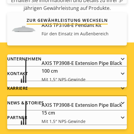
Erhalten Sie Informationen und Details zu Ihrer 3-
jährigen Gewährleistung auf Produkte.
ZUR GEWÄHRLEISTUNG WECHSELN
AXIS TP3108-E Pendant Kit
Für den Einsatz im Außenbereich
Footer
UNTERNEHMEN
AXIS TP3908-E Extension Pipe Black
100 cm
menu
KONTAKT
Mit 1,5″ NPS-Gewinde
KARRIERE
NEWS & STORIES
AXIS TP3908-E Extension Pipe Black
15 cm
PARTNER
Mit 1,5″ NPS-Gewinde