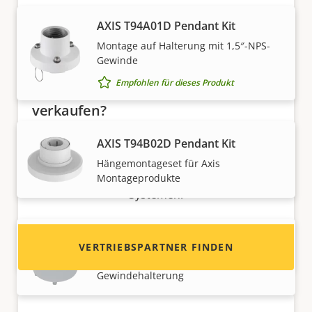
AXIS T94A01D Pendant Kit
Montage auf Halterung mit 1,5″-NPS-
Gewinde
Empfohlen für dieses Produkt
Möchten Sie Axis Produkte
verkaufen?
Möchten Sie ein Wiederverkäufer werden? Hier
AXIS T94B02D Pendant Kit
finden Sie Kontaktinformationen für
Hängemontageset für Axis
Distributoren von Axis Produkten und
Montageprodukte
Systemen.
AXIS T94F01D Pendant Kit
VERTRIEBSPARTNER FINDEN
Montage auf 1,5″-NPS-
Gewindehalterung