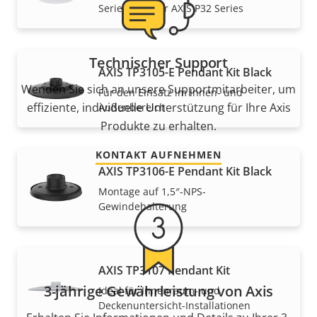
Series und der AXIS P32 Series
Technischer Support
AXIS TP3105-E Pendant Kit Black
Wenden Sie sich an unsere Supportmitarbeiter, um
Für den Einsatz im Innen- und
effiziente, individuelle Unterstützung für Ihre Axis
Außenbereich
Produkte zu erhalten.
KONTAKT AUFNEHMEN
AXIS TP3106-E Pendant Kit Black
Montage auf 1,5″-NPS-
Gewindehalterung
AXIS TP3107 Pendant Kit
3-jährige Gewährleistung von Axis
Ideal für Innenraum- und
Deckenuntersicht-Installationen