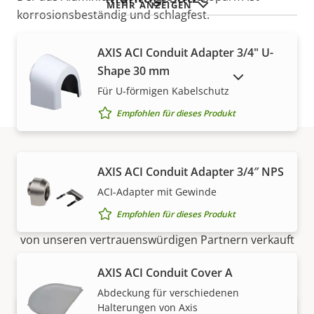
MEHR ANZEIGEN
korrosionsbeständig und schlagfest.
AXIS ACI Conduit Adapter 3/4" U-
Shape 30 mm
AUSLAUFPRODUKTE ANZEIGEN
Für U-förmigen Kabelschutz
Empfohlen für dieses Produkt
AXIS ACI Conduit Adapter 3/4″ NPS
Vertrieb
ACI-Adapter mit Gewinde
Empfohlen für dieses Produkt
Lösungen von Axis und individuelle Produkte werden
von unseren vertrauenswürdigen Partnern verkauft
und fachmännisch installiert.
AXIS ACI Conduit Cover A
Abdeckung für verschiedenen
Halterungen von Axis