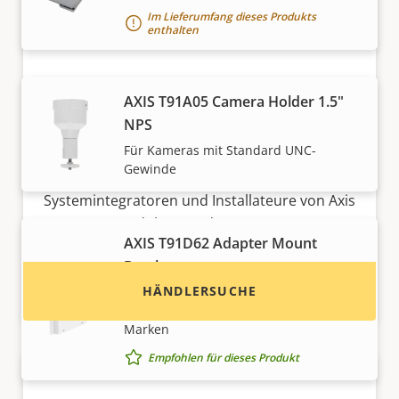
Im Lieferumfang dieses Produkts
enthalten
AXIS T91A05 Camera Holder 1.5"
NPS
Möchten Sie Axis Produkte kaufen?
Für Kameras mit Standard UNC-
Gewinde
Finden Sie Wiederverkäufer,
Systemintegratoren und Installateure von Axis
Produkten und Systemen.
AXIS T91D62 Adapter Mount
Bracket
HÄNDLERSUCHE
Zum Nachrüsten von
Kamerahalterungen von anderen
Marken
Empfohlen für dieses Produkt