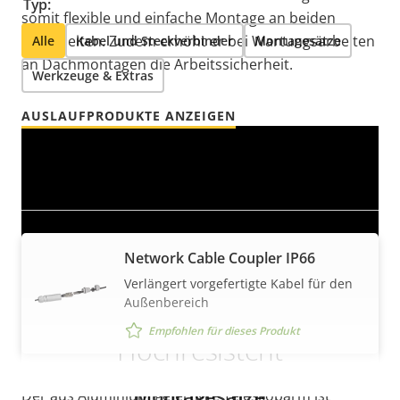
Typ:
somit flexible und einfache Montage an beiden
Wandseiten. Zudem erhöht er bei Wartungsarbeiten
Alle
Kabel und Steckverbinder
Montagesätze
an Dachmontagen die Arbeitssicherheit.
Werkzeuge & Extras
AUSLAUFPRODUKTE ANZEIGEN
Kabel und Steckverbinder
Network Cable Coupler IP66
Verlängert vorgefertigte Kabel für den
Außenbereich
Empfohlen für dieses Produkt
Hochresistent
Montagesätze
Der aus Aluminium gefertigte Teleskoparm ist