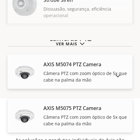
Strobe Siren
Dissuasão, segurança, eficiência
operacional
Câmeras PTZ
VER MAIS
AXIS M5074 PTZ Camera
Câmera PTZ com zoom óptico de 5x que
MOSTRAR PRODUTOS DESCONTINUADOS
cabe na palma da mão
AXIS M5075 PTZ Camera
Câmera PTZ com zoom óptico de 5x que
Como comprar
cabe na palma da mão