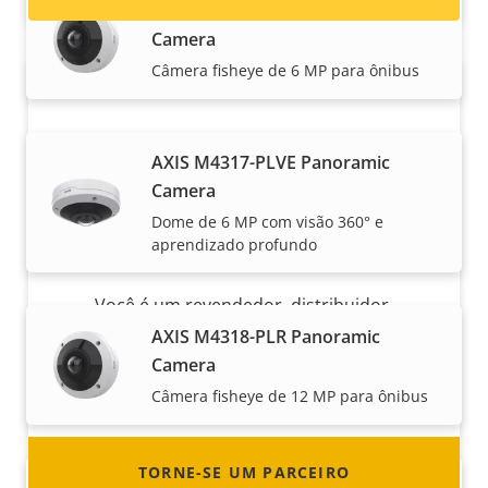
AXIS M4317-PLR Panoramic
Camera
Câmera fisheye de 6 MP para ônibus
AXIS M4317-PLVE Panoramic
Camera
Dome de 6 MP com visão 360° e
aprendizado profundo
Torne-se um parceiro
Você é um revendedor, distribuidor,
integrador de sistemas ou instalador? Temos
AXIS M4318-PLR Panoramic
parceiros em quase todos os países do
Camera
mundo. Descubra como se tornar um!
Câmera fisheye de 12 MP para ônibus
TORNE-SE UM PARCEIRO