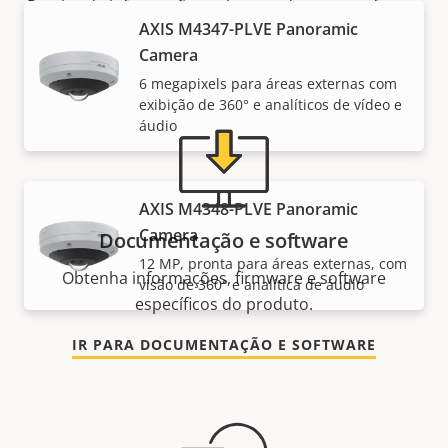
Precisa de informações sobre produtos ou software
AXIS M4347-PLVE Panoramic
da Axis ou da ajuda de um de nossos especialistas?
Camera
6 megapixels para áreas externas com
exibição de 360° e analíticos de vídeo e
áudio
AXIS M4348-PLVE Panoramic
Camera
Documentação e software
12 MP, pronta para áreas externas, com
Obtenha informações, firmware e software
visão de 360° e analítica de áudio
específicos do produto.
IR PARA DOCUMENTAÇÃO E SOFTWARE