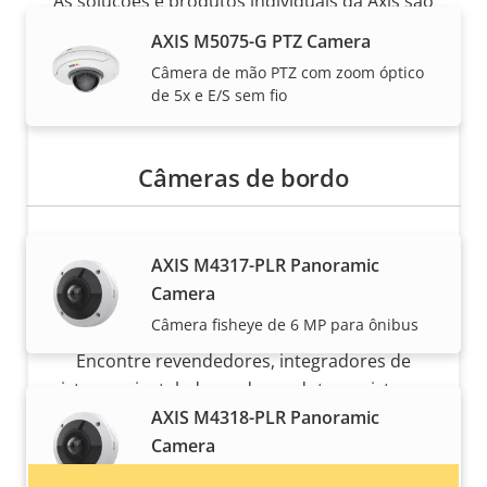
As soluções e produtos individuais da Axis são
vendidos e instalados por nossos parceiros
AXIS M5075-G PTZ Camera
confiáveis.
Câmera de mão PTZ com zoom óptico
de 5x e E/S sem fio
Câmeras de bordo
AXIS M4317-PLR Panoramic
Camera
Quer comprar produtos Axis?
Câmera fisheye de 6 MP para ônibus
Encontre revendedores, integradores de
sistema e instaladores de produtos e sistemas
AXIS M4318-PLR Panoramic
Axis.
Camera
Câmera fisheye de 12 MP para ônibus