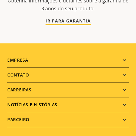
Obtenha informações e detalhes sobre a garantia de
3 anos do seu produto.
IR PARA GARANTIA
Footer
EMPRESA
menu
CONTATO
CARREIRAS
NOTÍCIAS E HISTÓRIAS
PARCEIRO