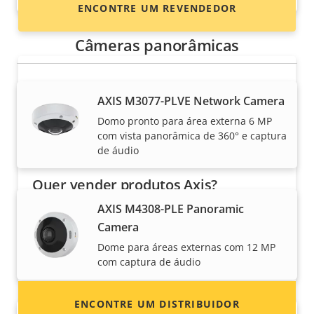
ENCONTRE UM REVENDEDOR
Câmeras panorâmicas
AXIS M3077-PLVE Network Camera
Domo pronto para área externa 6 MP
com vista panorâmica de 360° e captura
de áudio
Quer vender produtos Axis?
AXIS M4308-PLE Panoramic
Interessado em se tornar um revendedor?
Camera
Encontre informações de contato de
Dome para áreas externas com 12 MP
distribuidores de produtos e sistemas Axis.
com captura de áudio
ENCONTRE UM DISTRIBUIDOR