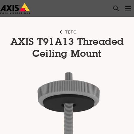
Pular
open s
Op
Clo
para
conteúdo
principal
TETO
AXIS T91A13 Threaded
Ceiling Mount