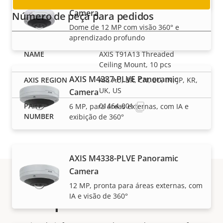
AXIS M4318-PLVE Panoramic
Camera
Número de peça para pedidos
Dome de 12 MP com visão 360° e
aprendizado profundo
AXIS T91A13 Threaded
Ceiling Mount, 10 pcs
AXIS M4337-PLVE Panoramic
AR, AU, BR, CN, EU, IN, JP, KR,
UK, US
Camera
01464-001
6 MP, para áreas externas, com IA e
exibição de 360°
AXIS M4338-PLVE Panoramic
Camera
12 MP, pronta para áreas externas, com
Suporte e recursos
IA e visão de 360°