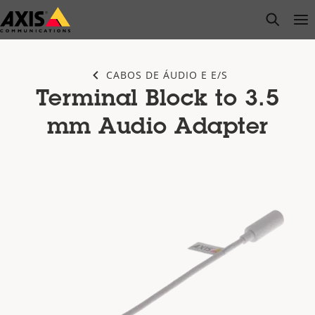
Pular
open s
Op
Clo
para
conteúdo
principal
CABOS DE ÁUDIO E E/S
Terminal Block to 3.5
mm Audio Adapter