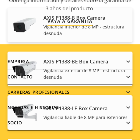
Obtenga información y detalles sobre la garantía de
3 años del producto.
AXIS P1388-B Box Camera
VAYA A GARANTÍA
Vigilancia interior de 8 MP - estructura
desnuda
Footer
AXIS P1388-BE Box Camera
EMPRESA
Vigilancia exterior de 8 MP - estructura
menu
CONTACTO
desnuda
CARRERAS PROFESIONALES
NOTICIAS E HISTORIAS
AXIS P1388-LE Box Camera
Vigilancia fiable de 8 MP para exteriores
SOCIO