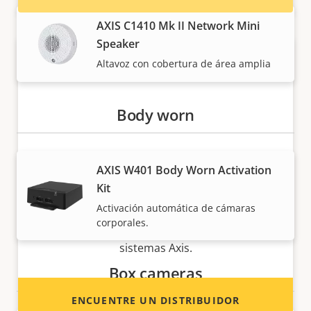
AXIS C1410 Mk II Network Mini
Speaker
Altavoz con cobertura de área amplia
Body worn
¿Quiere vender productos Axis?
AXIS W401 Body Worn Activation
Kit
¿Está interesado en convertirse en
Activación automática de cámaras
revendedor? Encuentre información de
corporales.
contacto de distribuidores de productos y
sistemas Axis.
Box cameras
ENCUENTRE UN DISTRIBUIDOR