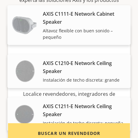
experta las soluciones Axis y los productos
individuales.
AXIS C1111-E Network Cabinet
Speaker
Altavoz flexible con buen sonido –
pequeño
AXIS C1210-E Network Ceiling
Speaker
¿Quiere comprar productos Axis?
Instalación de techo discreta: grande
Localice revendedores, integradores de
sistemas e instaladores de productos y
AXIS C1211-E Network Ceiling
sistemas de Axis.
Speaker
Instalación de techo discreta: pequeña
BUSCAR UN REVENDEDOR