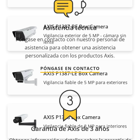
AXIS P1387-BE Box Camera
Asistencia técnica
Vigilancia exterior de 5 MP - cámara sin
Póngase en contacto con nuestro personal de
lente
asistencia para obtener una asistencia
personalizada con los productos Axis.
PÓNGASE EN CONTACTO
AXIS P1387-LE Box Camera
Vigilancia fiable de 5 MP para exteriores
AXIS P1388 Box Camera
Vigilancia fiable de 8 MP para interiores
Garantía de Axis de 3 años