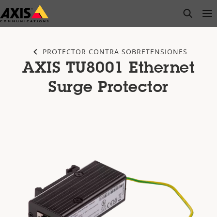
Saltar
open s
Op
Clo
al
contenido
principal
PROTECTOR CONTRA SOBRETENSIONES
AXIS TU8001 Ethernet
Surge Protector