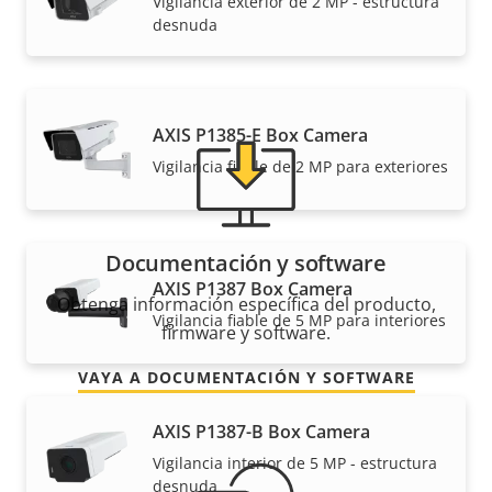
Vigilancia exterior de 2 MP - estructura
¿Necesita información sobre cualquier producto
desnuda
Axis, software o ayuda de uno de nuestros expertos?
AXIS P1385-E Box Camera
Vigilancia fiable de 2 MP para exteriores
Documentación y software
AXIS P1387 Box Camera
Obtenga información específica del producto,
Vigilancia fiable de 5 MP para interiores
firmware y software.
VAYA A DOCUMENTACIÓN Y SOFTWARE
AXIS P1387-B Box Camera
Vigilancia interior de 5 MP - estructura
desnuda