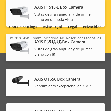
AXIS P1518-E Box Camera
Social
Vistas de gran angular y de primer
plano en una sola vista
menu
Cookie settings
Aviso legal
Legal
Privacidad
© 2026
Axis Communications AB. Reservados todos los
AXIS P1518-LE Box Camera
derechos.
Legal
Vistas de gran angular y de primer
plano con IR
menu
AXIS Q1656 Box Camera
Rendimiento excepcional en 4 MP