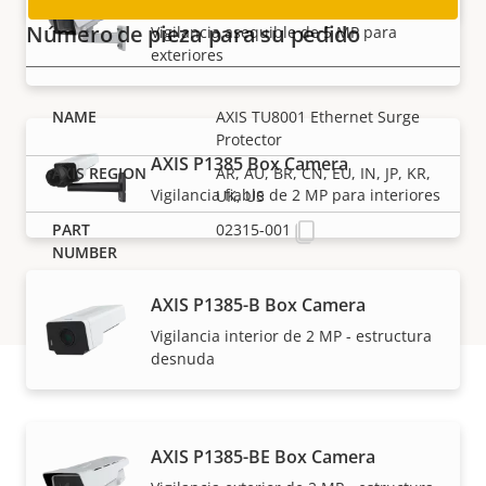
AXIS M1137-E Mk II Box Camera
Número de pieza para su pedido
Vigilancia asequible de 5 MP para
exteriores
AXIS TU8001 Ethernet Surge
Protector
AXIS P1385 Box Camera
AR, AU, BR, CN, EU, IN, JP, KR,
Vigilancia fiable de 2 MP para interiores
UK, US
02315-001
AXIS P1385-B Box Camera
Vigilancia interior de 2 MP - estructura
desnuda
Asistencia y recursos
AXIS P1385-BE Box Camera