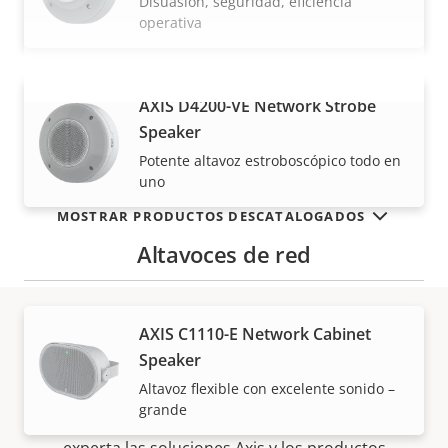
Disuasión, seguridad, eficiencia
operativa
AXIS D4200-VE Network Strobe
VISUALIZAR MÁS
Speaker
Potente altavoz estroboscópico todo en
uno
MOSTRAR PRODUCTOS DESCATALOGADOS
Altavoces de red
AXIS C1110-E Network Cabinet
Cómo comprar
Speaker
Altavoz flexible con excelente sonido –
grande
Nuestros socios fiables venden e instalan de forma