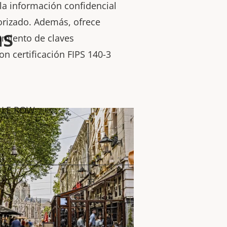
 la información confidencial
orizado. Además, ofrece
as
miento de claves
on certificación FIPS 140-3
8-LE ROW
3
or de
la
iedad