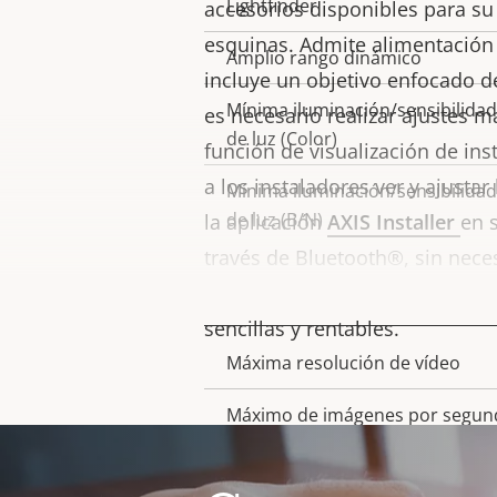
Lightfinder
accesorios disponibles para su
esquinas. Admite alimentación 
Amplio rango dinámico
incluye un objetivo enfocado de
Mínima iluminación/sensibilidad
es necesario realizar ajustes 
de luz (Color)
función de visualización de ins
a los instaladores ver y ajustar
Mínima iluminación/sensibilidad
de luz (B/N)
la aplicación
AXIS Installer
en 
través de Bluetooth®, sin nece
red. Esto ayuda a garantizar in
Vídeo
sencillas y rentables.
Máxima resolución de vídeo
Descripción
Valor de
de
la
Máximo de imágenes por segun
propiedad
propiedad
Estabilización electrónica de
NOTA
imagen