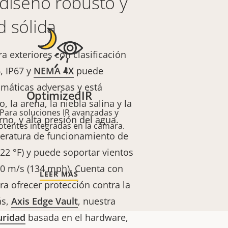
 diseño robusto y
d sólida
a exteriores con clasificación
, IP67 y
NEMA 4X
puede
imáticas adversas y está
OptimizedIR
, la arena, la niebla salina y la
Para soluciones IR avanzadas y
no, y alta presión del agua.
otentes integradas en la cámara.
eratura de funcionamiento de
 122 °F) y puede soportar vientos
0 m/s (134 mph). Cuenta con
LEER MÁS
ra ofrecer protección contra la
ás,
Axis Edge Vault
, nuestra
uridad
basada en el hardware,