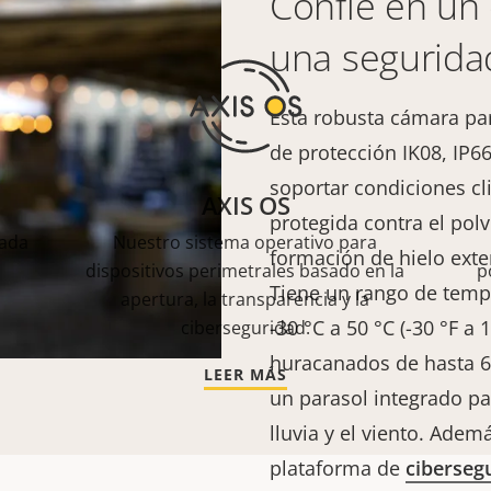
Confíe en un
una segurida
Esta robusta cámara par
de protección IK08, IP66
soportar condiciones cl
AXIS OS
protegida contra el polvo
sada
Nuestro sistema operativo para
formación de hielo exter
dispositivos perimetrales basado en la
p
Tiene un rango de temp
apertura, la transparencia y la
-30 °C a 50 °C (-30 °F a
ciberseguridad.
huracanados de hasta 6
LEER MÁS
un parasol integrado pa
lluvia y el viento. Adem
plataforma de
ciberseg