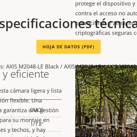
protege el dispositivo y
contra el acceso no aut
specificaciones técnic
operaciones y almacena
criptográficas seguras c
Nivel 3.
HOJA DE DATOS (PDF)
es: AXIS M2048-LE Black / AXIS M2048-LE / AXIS M204
 y eficiente
sta cámara ligera y lista
Red
ión flexible. Una
a garantiza una gestión
CMOS
Clase de PoE
Descripción
Val
a para su montaje en
de
1/1.8"
des y techos, y hay
Seguridad
propiedad
prop