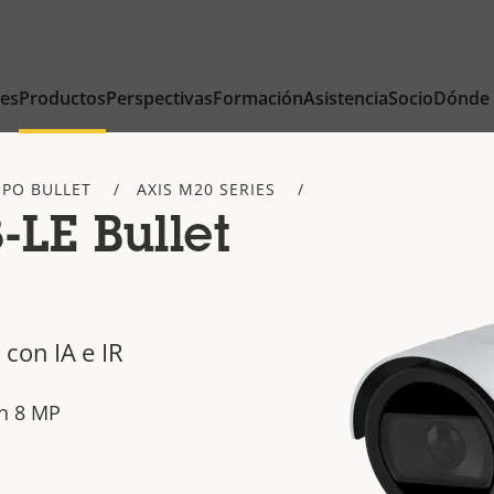
nes
Productos
Perspectivas
Formación
Asistencia
Socio
Dónde
IPO BULLET
AXIS M20 SERIES
LE Bullet
con IA e IR
en 8 MP