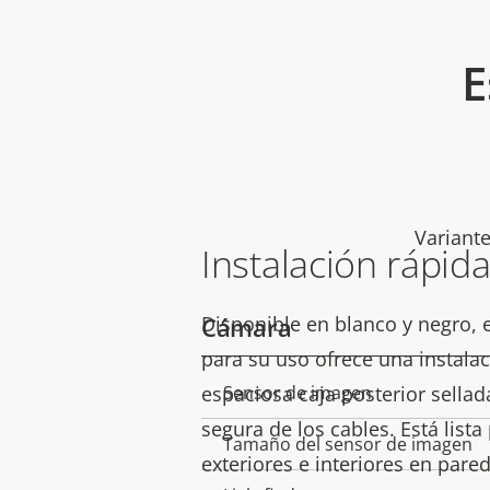
E
Variant
Instalación rápida
Disponible en blanco y negro, e
Cámara
para su uso ofrece una instalac
espaciosa caja posterior sellad
Sensor de imagen
Descripción
Valor de
segura de los cables. Está list
de
la
Tamaño del sensor de imagen
exteriores e interiores en pare
propiedad
propiedad