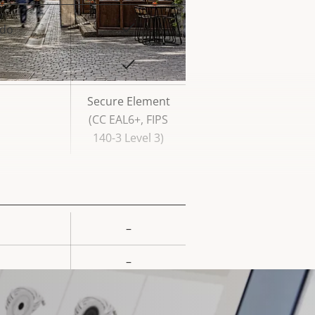
Sí
ado
or de
la
Sí
iedad
Secure Element
(CC EAL6+, FIPS
140-3 Level 3)
–
or de
la
–
iedad
Sí