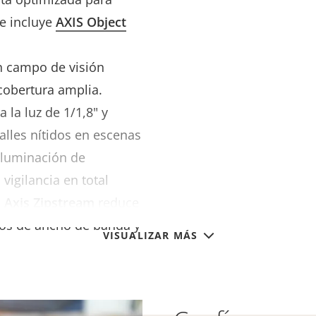
 e incluye
AXIS Object
n campo de visión
 cobertura amplia.
 la luz de 1/1,8" y
alles nítidos en escenas
 iluminación de
 vigilancia en total
,
Axis Zipstream
reduce
tos de ancho de banda y
VISUALIZAR MÁS