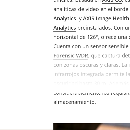
analíticas de vídeo en el borde
Analytics
y
AXIS Image Health
Analytics
preinstalados
. Con u
horizontal de 126°, ofrece una
Cuenta con un sensor sensible a
Forensic WDR
, que captura det
con zonas oscuras y claras. La
infrarrojos integrada permite la
oscuridad hasta 30 m. Además
considerablemente los requisi
almacenamiento.