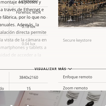
Lightfinder
 montaje en postes y
a través de Ethernet e
Descripción
Sistema operativo firm
Val
Forensic WDR
 fábrica, por lo que no
de
Arranque seguro
manuales. Además, la
propiedad
prop
0.18 lux
talación directa permite
 la vista de la cámara en
Secure keystore
0.04 lux
smartphones y tablets a
sidad de acceder a la
General
stalaciones más rápidas,
VISUALIZAR MÁS
Enfoque remoto
3840x2160
Descripción
Val
de
Zoom remoto
do
15
propiedad
prop
Infrarrojos integrados
–