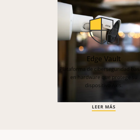
Edge Vault
Plataforma de ciberseguridad ba
en hardware que protege su
dispositivo Axis.
LEER MÁS