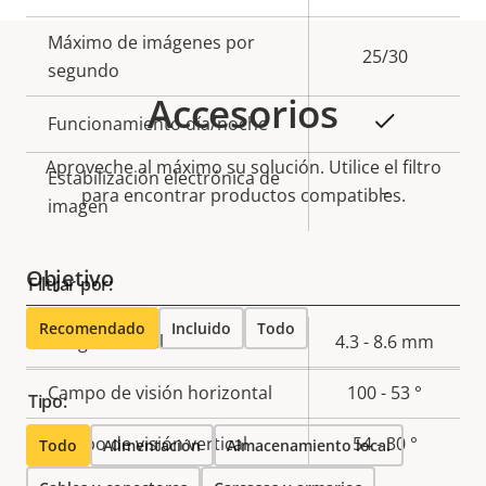
de
la
Máximo de imágenes por
propiedad
propiedad
25/30
segundo
Accesorios
Sí
Funcionamiento día/noche
Aproveche al máximo su solución. Utilice el filtro
Estabilización electrónica de
–
para encontrar productos compatibles.
imagen
Objetivo
Filtrar por:
Recomendado
Incluido
Todo
Descripción
Longitud focal
Valor de
4.3 - 8.6 mm
de
la
Campo de visión horizontal
100 - 53 °
propiedad
propiedad
Tipo:
Campo de visión vertical
54 - 30 °
Todo
Alimentación
Almacenamiento local