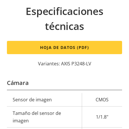
Especificaciones
técnicas
HOJA DE DATOS (PDF)
Variantes: AXIS P3248-LV
Cámara
Descripción
Sensor de imagen
Valor de
CMOS
de
la
Tamaño del sensor de
propiedad
propiedad
1/1.8"
imagen