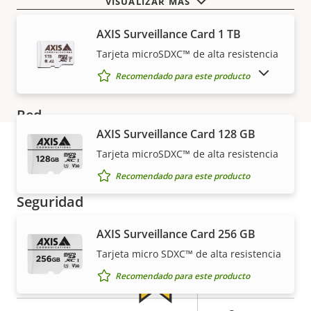
VISUALIZAR MÁS
Descripción
Valor de
Sí
Compatibilidad de audio
AXIS Surveillance Card 1 TB
de
la
Tarjeta microSDXC™ de alta resistencia
propiedad
Micrófono integrado
propiedad
–
MOSTRAR PRODUCTOS DESCATALOGADOS
Recomendado para este producto
Red
AXIS Surveillance Card 128 GB
Tarjeta microSDXC™ de alta resistencia
Descripción
Clase de PoE
Valor de
3
Garantía
de
la
Recomendado para este producto
propiedad
propiedad
Seguridad
AXIS Surveillance Card 256 GB
Descripción
Valor de
Sí
Sistema operativo firmado
Tarjeta micro SDXC™ de alta resistencia
de
la
Recomendado para este producto
propiedad
propiedad
Sí
Arranque seguro