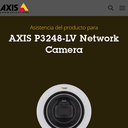
Saltar
open s
Op
Clo
al
contenido
principal
Asistencia del producto para
AXIS P3248-LV Network
Camera