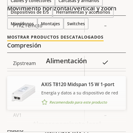
Cables y conectores
Carcasas y armarios
Movimiento horizontal/vertical y zoom
Dispositivos de E/S
Herramientas y accesorios
Micrófonos
Montajes
Switches
Descripción
PTRZ remoto
Valor de
–
de
la
MOSTRAR PRODUCTOS DESCATALOGADOS
propiedad
propiedad
Compresión
Alimentación
Descripción
Valor de
Sí
Zipstream
de
la
propiedad
propiedad
Baseline,
H.264
AXIS T8120 Midspan 15 W 1-port
High, Main
Energía y datos a su dispositivo de red
Sí
H.265
Recomendado para este producto
AV1
–
Almacenamiento local
Audio