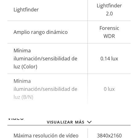
Lightfinder
Lightfinder
2.0
Forensic
Amplio rango dinámico
WDR
Mínima
iluminación/sensibilidad de
0.14 lux
luz (Color)
Mínima
iluminación/sensibilidad de
0 lux
luz (B/N)
Vídeo
VISUALIZAR MÁS
Descripción
Máxima resolución de vídeo
Valor de
3840x2160