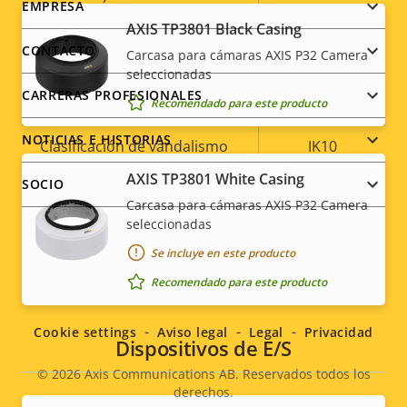
Footer
EMPRESA
AXIS TP3801 Black Casing
Temperatura de
menu
0 to 50 °C
CONTACTO
Carcasa para cámaras AXIS P32 Camera
funcionamiento
seleccionadas
CARRERAS PROFESIONALES
Preparada para exterior
–
Recomendado para este producto
NOTICIAS E HISTORIAS
Clasificación de vandalismo
IK10
AXIS TP3801 White Casing
SOCIO
Clasificación IP
IP52
Carcasa para cámaras AXIS P32 Camera
seleccionadas
Sí
Diseñado para repintar
Se incluye en este producto
Social
Sostenibilidad
PVC free
Recomendado para este producto
menu
Cookie settings
Aviso legal
Legal
Privacidad
Dispositivos de E/S
© 2026
Axis Communications AB. Reservados todos los
derechos.