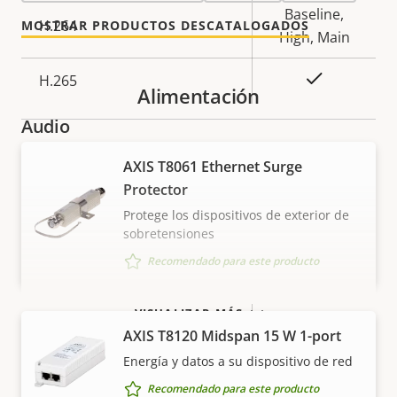
propiedad
propiedad
Baseline,
H.264
MOSTRAR PRODUCTOS DESCATALOGADOS
High, Main
Sí
H.265
Alimentación
Audio
AXIS T8061 Ethernet Surge
Descripción
Valor de
Sí
Compatibilidad de audio
Protector
de
la
Protege los dispositivos de exterior de
propiedad
propiedad
sobretensiones
Seguridad
Recomendado para este producto
Descripción
Valor de
Sí
Sistema operativo firmado
VISUALIZAR MÁS
de
la
AXIS T8120 Midspan 15 W 1-port
propiedad
propiedad
Sí
Arranque seguro
Energía y datos a su dispositivo de red
Recomendado para este producto