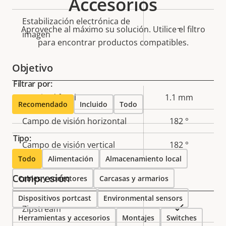
Accesorios
Estabilización electrónica de
–
Aproveche al máximo su solución. Utilice el filtro
imagen
para encontrar productos compatibles.
Objetivo
Filtrar por:
Descripción
Longitud focal
Valor de
1.1 mm
Recomendado
Incluido
Todo
de
la
Campo de visión horizontal
182 °
propiedad
propiedad
Tipo:
Campo de visión vertical
182 °
Todo
Alimentación
Almacenamiento local
Compresión
Cables y conectores
Carcasas y armarios
Dispositivos portcast
Environmental sensors
Descripción
Valor de
Sí
Zipstream
Herramientas y accesorios
Montajes
Switches
de
la