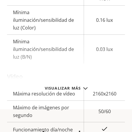
Mínima
iluminación/sensibilidad de
0.16 lux
luz (Color)
Mínima
iluminación/sensibilidad de
0.03 lux
luz (B/N)
Vídeo
VISUALIZAR MÁS
Descripción
Máxima resolución de vídeo
Valor de
2160x2160
de
la
Máximo de imágenes por
propiedad
propiedad
50/60
segundo
Sí
Funcionamiento día/noche