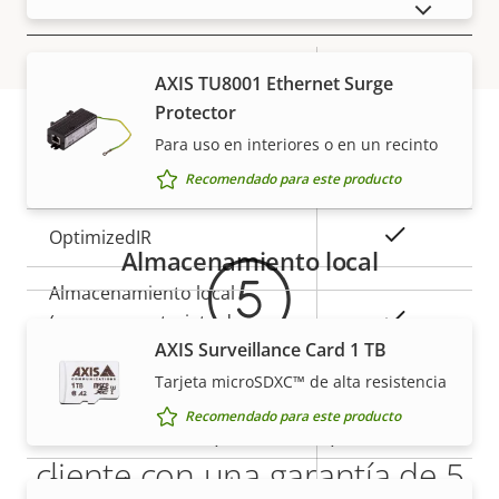
General
MOSTRAR PRODUCTOS DESCATALOGADOS
Descripción
Enfoque remoto
Valor de
–
AXIS TU8001 Ethernet Surge
de
la
Protector
Zoom remoto
–
propiedad
propiedad
Para uso en interiores o en un recinto
Garantía
Sí
Infrarrojos integrados
Recomendado para este producto
Sí
OptimizedIR
Almacenamiento local
Almacenamiento local
Sí
(ranura para tarjeta de
AXIS Surveillance Card 1 TB
memoria)
Tarjeta microSDXC™ de alta resistencia
Temperatura de
Más tranquilidad para el
-40 to 50 °C
Recomendado para este producto
funcionamiento
cliente con una garantía de 5
Preparada para exterior
–