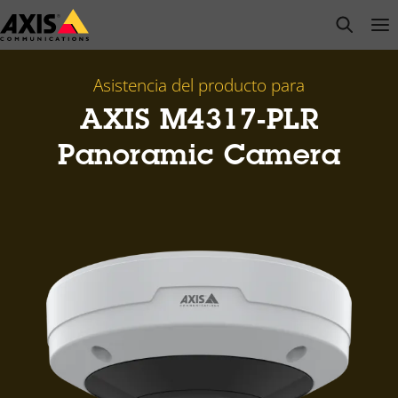
Saltar
open s
Op
Clo
al
contenido
principal
Asistencia del producto para
AXIS M4317-PLR
Panoramic Camera