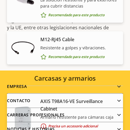
NOTA
para cubrir distancias
Los productos de Axis pueden estar sujetos a las
Recomendado para este producto
regulaciones de control de exportaciones de EE. UU.
y la UE, entre otras legislaciones nacionales de
control de exportaciones. Encuentre
información
M12-RJ45 Cable
sobre el cumplimiento de las exportaciones de su
Resistente a golpes y vibraciones.
producto aquí
.
Recomendado para este producto
Carcasas y armarios
Footer
EMPRESA
menu
CONTACTO
AXIS T98A16-VE Surveillance
Cabinet
CARRERAS PROFESIONALES
Armario resistente para cámaras caja
Precisa un accesorio adicional
NOTICIAS E HISTORIAS