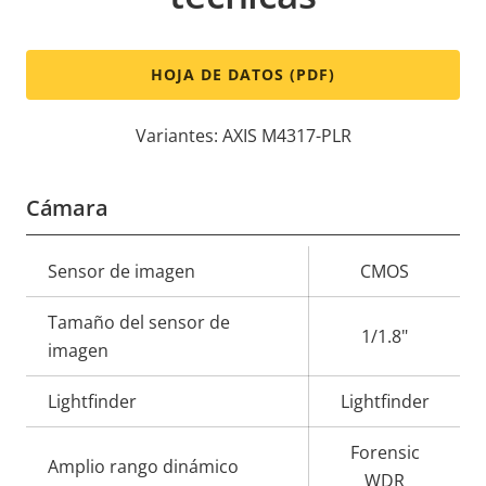
HOJA DE DATOS (PDF)
Variantes: AXIS M4317-PLR
Cámara
Descripción
Sensor de imagen
Valor de
CMOS
de
la
Tamaño del sensor de
propiedad
propiedad
1/1.8"
imagen
Lightfinder
Lightfinder
Forensic
Amplio rango dinámico
WDR