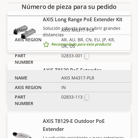
Número de pieza para su pedido
AXIS Long Range PoE Extender Kit
Solución robusta para cubrir grandes
AXIS M4317-PLR
distancias
AR, AU, BR, CN, EU, JP, KR,
Recomendado para este producto
UK, US
02833-001
AXIS T8129 PoE Extender
AXIS M4317-PLR
La solución inteligente para cubrir
distancias
IN
Recomendado para este producto
02833-113
AXIS T8129-E Outdoor PoE
Extender
La solución resistente y para exteriores