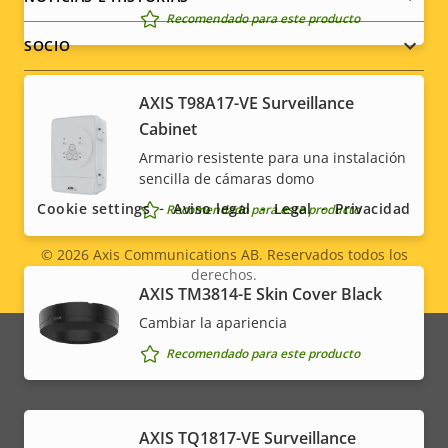
Recomendado para este producto
SOCIO
AXIS T98A17-VE Surveillance
Cabinet
Social
Armario resistente para una instalación
sencilla de cámaras domo
menu
Cookie settings
Aviso legal
Legal
Privacidad
Recomendado para este producto
© 2026
Axis Communications AB. Reservados todos los
derechos.
Legal
AXIS TM3814-E Skin Cover Black
Cambiar la apariencia
menu
Recomendado para este producto
AXIS TQ1817-VE Surveillance