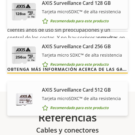
AXIS Surveillance Card 128 GB
años
Clasificación de vandalismo
IK10
Tarjeta microSDXC™ de alta resistencia
Recomendado para este producto
Nuestra nueva garantía de 5 años brinda a nuestros
Clasificación IP
IP66
clientes años de uso sin preocupaciones y un
control de los costes. Y no hay sorpresas ocultas en
BFR/CFR
la factura, lo que prometemos es exactamente lo
Sostenibilidad
AXIS Surveillance Card 256 GB
free, PVC
que recibe.
free
Tarjeta micro SDXC™ de alta resistencia
Recomendado para este producto
OBTENGA MÁS INFORMACIÓN ACERCA DE LAS GARANTÍAS DE AXIS
AXIS Surveillance Card 512 GB
Tarjeta microSDXC™ de alta resistencia
Recomendado para este producto
Referencias
Cables y conectores