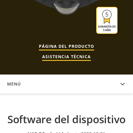
GARANTÍA DE
5 AÑO
PÁGINA DEL PRODUCTO
ASISTENCIA TÉCNICA
MENÚ
SOFTWARE DEL DISPOSITIVO
Software del dispositivo