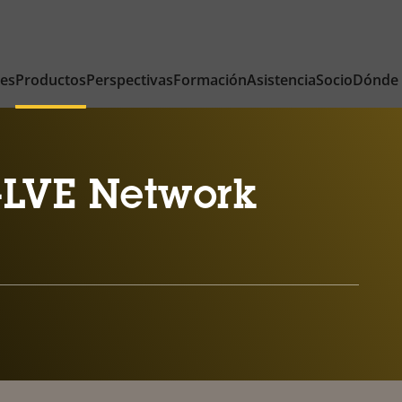
nes
Productos
Perspectivas
Formación
Asistencia
Socio
Dónde
-LVE Network