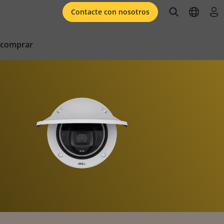
open searc
open l
ini
Contacte con nosotros
 comprar