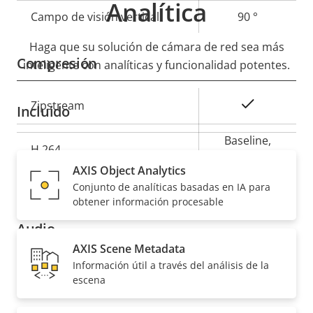
Analítica
Campo de visión vertical
90 °
Haga que su solución de cámara de red sea más
Compresión
inteligente con analíticas y funcionalidad potentes.
Descripción
Valor de
Sí
Zipstream
Incluido
de
la
propiedad
propiedad
Baseline,
H.264
High, Main
AXIS Object Analytics
Conjunto de analíticas basadas en IA para
Sí
H.265
obtener información procesable
Audio
AXIS Scene Metadata
Información útil a través del análisis de la
Descripción
Valor de
Sí
Compatibilidad de audio
escena
de
la
propiedad
propiedad