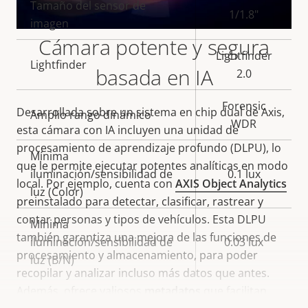
Tamaño del sensor de
propiedad
propiedad
1/1.8"
imagen
Cámara potente y segura
Lightfinder
Lightfinder
basada en IA
2.0
Forensic
Desarrollada sobre un sistema en chip dual de Axis,
Amplio rango dinámico
WDR
esta cámara con IA incluyen una unidad de
procesamiento de aprendizaje profundo (DLPU), lo
Mínima
que le permite ejecutar potentes analíticas en modo
iluminación/sensibilidad de
0.1 lux
local. Por ejemplo, cuenta con
AXIS Object Analytics
luz (Color)
preinstalado para detectar, clasificar, rastrear y
contar personas y tipos de vehículos. Esta DLPU
Mínima
también garantiza una mejora de las funciones de
iluminación/sensibilidad de
0.03 lux
procesamiento y almacenamiento, para poder
luz (B/N)
recopilar y analizar incluso más datos que antes.
Además, ofrece valiosos
metadatos
que facilitan
Vídeo