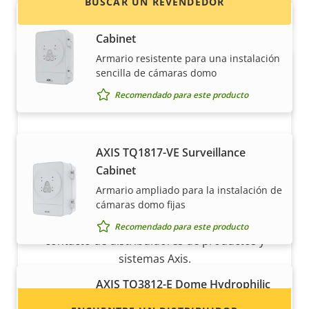
BUSCAR UN REVENDEDOR
AXIS T98A17-VE Surveillance
Cabinet
Armario resistente para una instalación
sencilla de cámaras domo
Recomendado para este producto
AXIS TQ1817-VE Surveillance
Cabinet
¿Quiere vender productos Axis?
Armario ampliado para la instalación de
¿Está interesado en convertirse en
cámaras domo fijas
revendedor? Encuentre información de
Recomendado para este producto
contacto de distribuidores de productos y
sistemas Axis.
AXIS TQ3812-E Dome Hydrophilic
Para cámaras panorámicas Axis Q-line