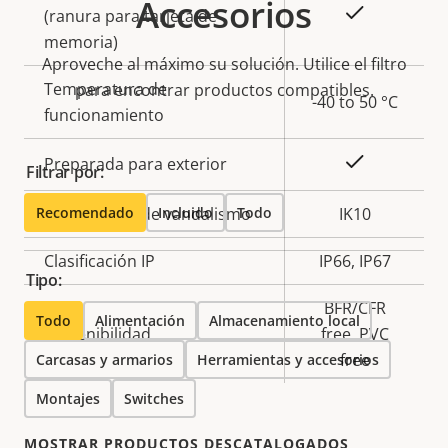
Accesorios
Sí
(ranura para tarjeta de
memoria)
Aproveche al máximo su solución. Utilice el filtro
Temperatura de
para encontrar productos compatibles.
-40 to 50 °C
funcionamiento
Sí
Preparada para exterior
Filtrar por:
Recomendado
Clasificación de vandalismo
Incluido
Todo
IK10
Clasificación IP
IP66, IP67
Tipo:
BFR/CFR
Todo
Alimentación
Almacenamiento local
Sostenibilidad
free, PVC
free
Carcasas y armarios
Herramientas y accesorios
Montajes
Switches
MOSTRAR PRODUCTOS DESCATALOGADOS