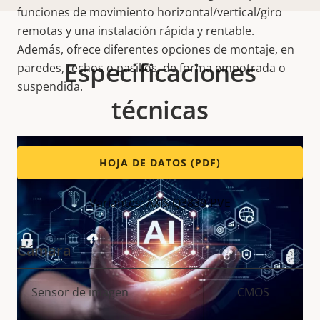
funciones de movimiento horizontal/vertical/giro
remotas y una instalación rápida y rentable.
Además, ofrece diferentes opciones de montaje, en
Especificaciones
paredes, techos o pasillos, de forma empotrada o
suspendida.
técnicas
HOJA DE DATOS (PDF)
Variantes: AXIS Q3839-PVE
Cámara
Descripción
Sensor de imagen
Valor de
CMOS
de
la