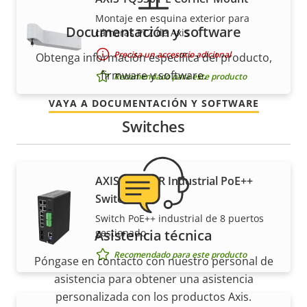
Montaje en esquina exterior para
Documentación y software
cámaras PTZ de Axis
Precisa un accesorio adicional
Obtenga información específica del producto,
firmware y software.
Recomendado para este producto
VAYA A DOCUMENTACIÓN Y SOFTWARE
Switches
AXIS D8208-R Industrial PoE++
Switch
Switch PoE++ industrial de 8 puertos
Asistencia técnica
gestionado
Recomendado para este producto
Póngase en contacto con nuestro personal de
asistencia para obtener una asistencia
personalizada con los productos Axis.