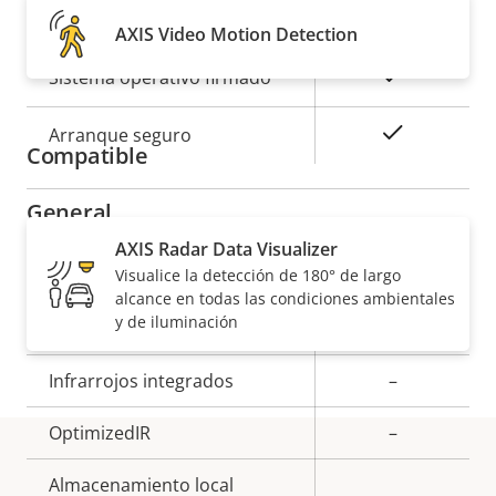
Seguridad
AXIS Video Motion Detection
Descripción
Valor de
Sí
Sistema operativo firmado
de
la
propiedad
propiedad
Sí
Arranque seguro
Compatible
General
AXIS Radar Data Visualizer
Descripción
Enfoque remoto
Visualice la detección de 180° de largo
Valor de
–
alcance en todas las condiciones ambientales
de
la
y de iluminación
Zoom remoto
–
propiedad
propiedad
Infrarrojos integrados
–
OptimizedIR
–
Almacenamiento local