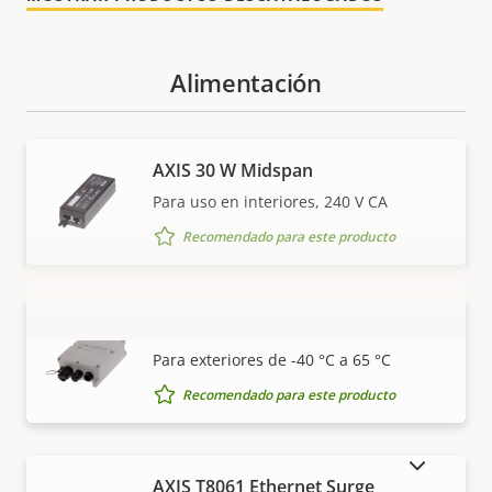
Alimentación
AXIS 30 W Midspan
Para uso en interiores, 240 V CA
Recomendado para este producto
AXIS 30 W Outdoor Midspan
VISUALIZAR MÁS
Para exteriores de -40 °C a 65 °C
Recomendado para este producto
MOSTRAR PRODUCTOS DESCATALOGADOS
AXIS T8061 Ethernet Surge