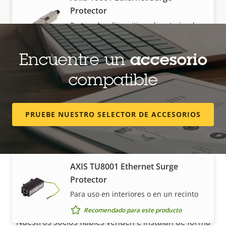
Protector
Protege los dispositivos de exterior de
sobretensiones
Recomendado para este producto
Encuentre un
accesorio
compatible
AXIS T8154 60 W SFP Midspan
Para instalaciones de red o fibra óptica
PRUEBE NUESTRO SELECTOR DE ACCESORIOS
Recomendado para este producto
AXIS TU8001 Ethernet Surge
Protector
Cómo comprar
Para uso en interiores o en un recinto
Recomendado para este producto
Nuestros socios fiables venden e instalan de forma