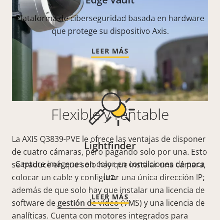
Plataforma de ciberseguridad basada en hardware
que protege su dispositivo Axis.
LEER MÁS
Flexible y rentable
La AXIS Q3839-PVE le ofrece las ventajas de disponer
Lightfinder
de cuatro cámaras, pero pagando solo por una. Esto
Capture imágenes en color en condiciones de poca
se traduce en que solo hay que instalar una cámara,
luz.
colocar un cable y configurar una única dirección IP;
además de que solo hay que instalar una licencia de
LEER MÁS
software de
gestión de vídeo
(VMS) y una licencia de
analíticas. Cuenta con motores integrados para