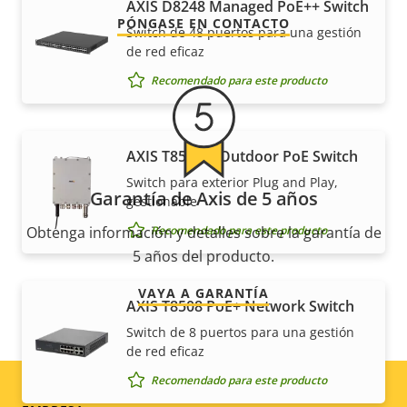
AXIS D8248 Managed PoE++ Switch
PÓNGASE EN CONTACTO
Switch de 48 puertos para una gestión
de red eficaz
Recomendado para este producto
AXIS T8504-E Outdoor PoE Switch
Switch para exterior Plug and Play,
Garantía de Axis de 5 años
gestionable
Recomendado para este producto
Obtenga información y detalles sobre la garantía de
5 años del producto.
VAYA A GARANTÍA
AXIS T8508 PoE+ Network Switch
Switch de 8 puertos para una gestión
de red eficaz
Recomendado para este producto