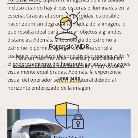
incluso cuando hay áreas oscuras e iluminadas en la
escena. Gracias al zoom sin pérdidas, es posible
hacer zoom sin degradar la nitidez de la imagen, lo
que resulta ideal para rastrear objetos a grandes
distancias. Además, la tecnología de extremo a
Forensic WDR
extremo le permite agregar de forma sencilla
cualquier dispositivo de conectividad que necesite. Y
Para un máximo valor forense y usabilidad en
el
enderezamiento del horizonte
garantiza imágenes
escenas con áreas muy brillantes y muy oscuras.
visualmente equilibradas. Además, la experiencia
LEER MÁS
visual del operador será más natural debido al
horizonte enderezado de la imagen.
Edge Vault