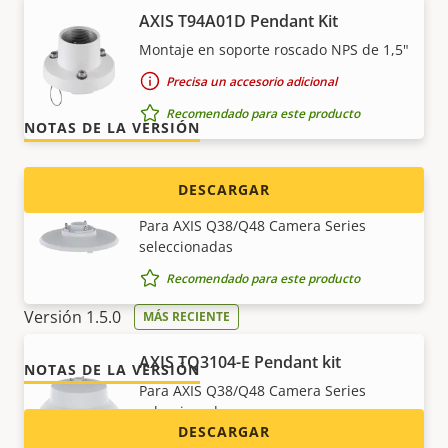
AXIS T94A01D Pendant Kit
p-ptz_positioning_calibration
Montaje en soporte roscado NPS de 1,5"
Versión 2.5.1
MÁS RECIENTE
Precisa un accesorio adicional
Recomendado para este producto
NOTAS DE LA VERSIÓN
DESCARGAR
AXIS TQ3104 Pendant kit
Para AXIS Q38/Q48 Camera Series
seleccionadas
p-ptz_remote_connection
Recomendado para este producto
Versión 1.5.0
MÁS RECIENTE
AXIS TQ3104-E Pendant kit
NOTAS DE LA VERSIÓN
Para AXIS Q38/Q48 Camera Series
seleccionadas
DESCARGAR
Recomendado para este producto