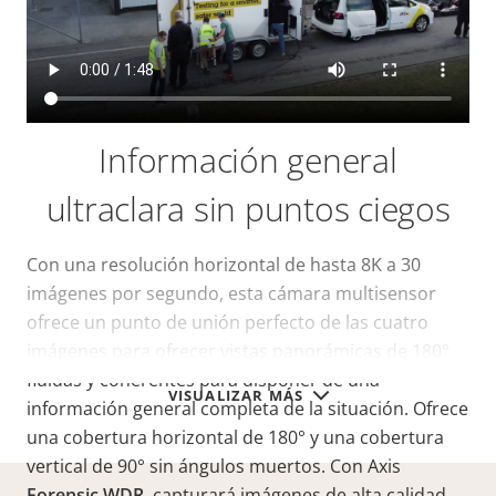
Información general
ultraclara sin puntos ciegos
Con una resolución horizontal de hasta 8K a 30
imágenes por segundo, esta cámara multisensor
ofrece un punto de unión perfecto de las cuatro
imágenes para ofrecer vistas panorámicas de 180°
fluidas y coherentes para disponer de una
VISUALIZAR MÁS
información general completa de la situación. Ofrece
una cobertura horizontal de 180° y una cobertura
vertical de 90° sin ángulos muertos. Con Axis
Forensic WDR
, capturará imágenes de alta calidad