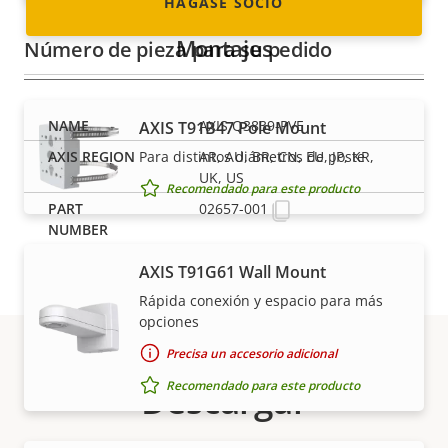
HÁGASE SOCIO
Montajes
Número de pieza para su pedido
AXIS Q3839-PVE
AXIS T91B47 Pole Mount
Para distintos diámetros de poste
AR, AU, BR, CN, EU, JP, KR,
UK, US
Recomendado para este producto
02657-001
AXIS T91G61 Wall Mount
Rápida conexión y espacio para más
opciones
Precisa un accesorio adicional
Recomendado para este producto
Descargar