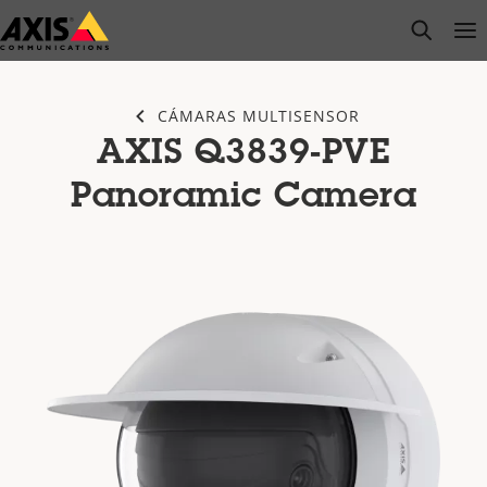
Saltar
open s
Op
Clo
al
contenido
principal
CÁMARAS MULTISENSOR
AXIS Q3839-PVE
Panoramic Camera