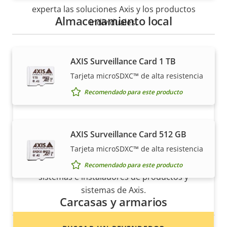
experta las soluciones Axis y los productos
Almacenamiento local
individuales.
AXIS Surveillance Card 1 TB
Tarjeta microSDXC™ de alta resistencia
Recomendado para este producto
AXIS Surveillance Card 512 GB
¿Quiere comprar productos Axis?
Tarjeta microSDXC™ de alta resistencia
Localice revendedores, integradores de
Recomendado para este producto
sistemas e instaladores de productos y
sistemas de Axis.
Carcasas y armarios