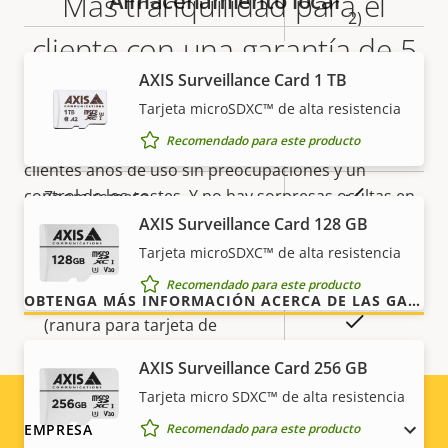
Más tranquilidad para el
Almacenamiento local
2)
cliente con una garantía de 5
AXIS Surveillance Card 1 TB
General
años
Tarjeta microSDXC™ de alta resistencia
Recomendado para este producto
Descripción
Valor de
Sí
Nuestra nueva garantía de 5 años brinda a nuestros
Enfoque remoto
de
la
clientes años de uso sin preocupaciones y un
propiedad
propiedad
Sí
control de los costes. Y no hay sorpresas ocultas en
Zoom remoto
la factura, lo que prometemos es exactamente lo
AXIS Surveillance Card 128 GB
Sí
que recibe.
Infrarrojos integrados
Tarjeta microSDXC™ de alta resistencia
Recomendado para este producto
Almacenamiento local
OBTENGA MÁS INFORMACIÓN ACERCA DE LAS GARANTÍAS DE AXIS
Sí
(ranura para tarjeta de
memoria)
AXIS Surveillance Card 256 GB
Temperatura de
Tarjeta micro SDXC™ de alta resistencia
-40 to 60 °C
funcionamiento
Footer
EMPRESA
Recomendado para este producto