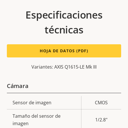
Especificaciones
técnicas
HOJA DE DATOS (PDF)
Variantes: AXIS Q1615-LE Mk III
Cámara
Descripción
Sensor de imagen
Valor de
CMOS
de
la
Tamaño del sensor de
propiedad
propiedad
1/2.8"
imagen