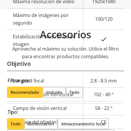
Descripción
Máxima resolución de vídeo
Valor de
1920x1080
de
la
Máximo de imágenes por
propiedad
propiedad
100/120
segundo
Accesorios
Estabilización electrónica de
Sí
imagen
Aproveche al máximo su solución. Utilice el filtro
para encontrar productos compatibles.
Objetivo
Filtrar por:
Descripción
Longitud focal
Valor de
2.8 - 8.5 mm
de
la
Recomendado
Incluido
Todo
Campo de visión horizontal
102 - 40 °
propiedad
propiedad
Campo de visión vertical
58 - 22 °
Tipo:
Montaje del objetivo
CS
Todo
Alimentación
Almacenamiento local