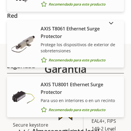
Descripción
Valor de
Sí
Compatibilidad de audio
Recomendado para este producto
de
la
Red
propiedad
propiedad
MOSTRAR PRODUCTOS DESCATALOGADOS
AXIS T8061 Ethernet Surge
Descripción
Clase de PoE
Valor de
4
Protector
de
la
Protege los dispositivos de exterior de
Inalámbrico
–
propiedad
propiedad
sobretensiones
Recomendado para este producto
Seguridad
Garantía
Descripción
Valor de
Sí
Sistema operativo firmado
AXIS TU8001 Ethernet Surge
de
la
Protector
propiedad
propiedad
Sí
Arranque seguro
Para uso en interiores o en un recinto
Recomendado para este producto
TPM (CC
EAL4+, FIPS
Secure keystore
140-2 Level