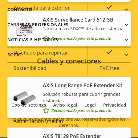
menu
Sí
Preparada para exterior
CONTACTO
AXIS Surveillance Card 512 GB
Clasificación de vandalismo
IK10
CARRERAS PROFESIONALES
Tarjeta microSDXC™ de alta resistencia
Clasificación IP
IP66, IP67
Recomendado para este producto
NOTICIAS E HISTORIAS
Sí
Diseñado para repintar
SOCIO
Cables y conectores
Sostenibilidad
PVC free
Social
AXIS Long Range PoE Extender Kit
Alimentación
Solución robusta para cubrir grandes
menu
distancias
Cookie settings
Aviso legal
Legal
Privacidad
Descripción
Potencia (máxima)
Valor de
-
Recomendado para este producto
de
la
© 2026
Axis Communications AB. Reservados todos los
Alimentación (media)
-
propiedad
propiedad
derechos.
Legal
Tensión de entrada de CC
-
AXIS T8129 PoE Extender