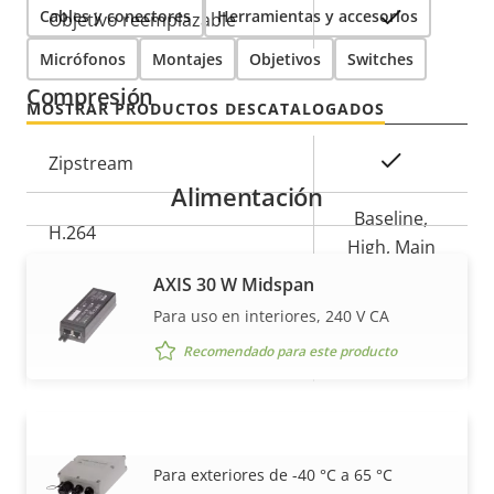
Cables y conectores
Herramientas y accesorios
Sí
Objetivo reemplazable
Micrófonos
Montajes
Objetivos
Switches
Compresión
MOSTRAR PRODUCTOS DESCATALOGADOS
Descripción
Valor de
Sí
Zipstream
de
la
Alimentación
propiedad
propiedad
Baseline,
H.264
High, Main
AXIS 30 W Midspan
Sí
H.265
Para uso en interiores, 240 V CA
Recomendado para este producto
AV1
–
Audio
AXIS 30 W Outdoor Midspan
VISUALIZAR MÁS
Para exteriores de -40 °C a 65 °C