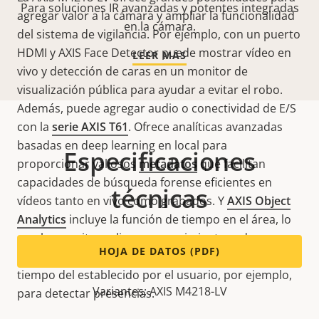
Para soluciones IR avanzadas y potentes integradas
agregar valor a la cámara y ampliar la funcionalidad
en la cámara.
del sistema de vigilancia. Por ejemplo, con un puerto
HDMI y AXIS Face Detector puede mostrar vídeo en
LEER MÁS
vivo y detección de caras en un monitor de
visualización pública para ayudar a evitar el robo.
Además, puede agregar audio o conectividad de E/S
con la
serie AXIS T61
. Ofrece analíticas avanzadas
basadas en deep learning en local para
Especificaciones
proporcionar valiosos
metadatos
que facilitan
capacidades de búsqueda forense eficientes en
técnicas
vídeos tanto en vivo como grabados. Y
AXIS Object
Analytics
incluye la función de tiempo en el área, lo
que le permite realizar un seguimiento cada vez que
HOJA DE DATOS (PDF)
un objeto permanece en un área definida por más
tiempo del establecido por el usuario, por ejemplo,
Variantes: AXIS M4218-LV
para detectar presencias
.