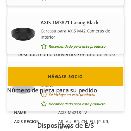
Hágase socio
AXIS TM3821 Casing Black
Carcasa para AXIS M42 Cameras de
¿Es usted un revendedor, distribuidor,
interior
integrador de sistemas o instalador? Tenemos
socios en casi todos los países del mundo.
Recomendado para este producto
¡Descubra cómo convertirse en uno de ellos!
AXIS TM3821 Casing White
HÁGASE SOCIO
Carcasa para AXIS M42 Cameras de
interior
Número de pieza para su pedido
Se incluye en este producto
Recomendado para este producto
AXIS M4218-LV
AR, AU, BR, CN, EU, JP, KR,
Dispositivos de E/S
UK, US