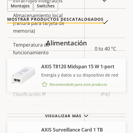
Sí
Infrarrojos integrados
Montajes
Switches
Almacenamiento local
MOSTRAR PRODUCTOS DESCATALOGADOS
Sí
(ranura para tarjeta de
memoria)
Alimentación
Temperatura de
0 to 40 °C
funcionamiento
Preparada para exterior
AXIS T8120 Midspan 15 W 1-port
–
Energía y datos a su dispositivo de red
Clasificación de vandalismo
IK08
Recomendado para este producto
Clasificación IP
IP42
Almacenamiento local
Sí
Diseñado para repintar
VISUALIZAR MÁS
BFR/CFR
AXIS Surveillance Card 1 TB
Sostenibilidad
free, PVC