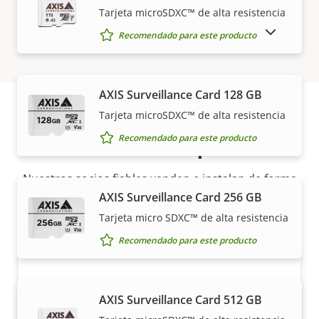
Tarjeta microSDXC™ de alta resistencia
free
MOSTRAR PRODUCTOS DESCATALOGADOS
Recomendado para este producto
AXIS Surveillance Card 128 GB
Tarjeta microSDXC™ de alta resistencia
Cómo comprar
Recomendado para este producto
Nuestros socios fiables venden e instalan de forma
experta las soluciones Axis y los productos
AXIS Surveillance Card 256 GB
individuales.
Tarjeta micro SDXC™ de alta resistencia
Recomendado para este producto
AXIS Surveillance Card 512 GB