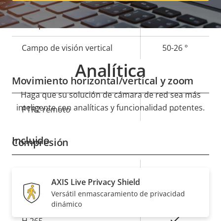
Descripción
Longitud focal
Valor de
3.5 - 6.6 mm
de
la
Campo de visión horizontal
93-47 °
propiedad
propiedad
Campo de visión vertical
50-26 °
Analítica
Movimiento horizontal/vertical y zoom
Haga que su solución de cámara de red sea más
inteligente con analíticas y funcionalidad potentes.
Descripción
PTRZ remoto
Valor de
–
de
la
propiedad
propiedad
Incluido
Compresión
Descripción
Valor de
Sí
Zipstream
AXIS Live Privacy Shield
de
la
Versátil enmascaramiento de privacidad
propiedad
H.264
propiedad
High, Main
dinámico
Sí