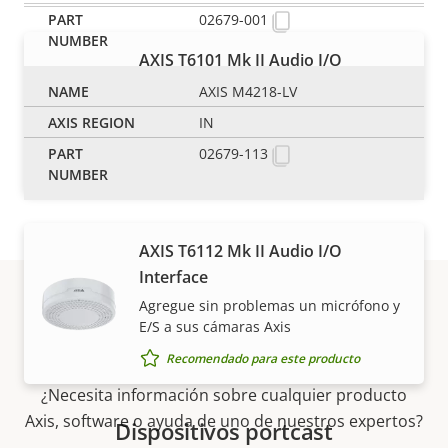
02679-001
AXIS T6101 Mk II Audio I/O
Interface
AXIS M4218-LV
Agregue cómodamente audio y E/S a
IN
sus cámaras Axis
02679-113
Recomendado para este producto
AXIS T6112 Mk II Audio I/O
Interface
Agregue sin problemas un micrófono y
E/S a sus cámaras Axis
Asistencia y recursos
Recomendado para este producto
¿Necesita información sobre cualquier producto
Axis, software o ayuda de uno de nuestros expertos?
Dispositivos portcast