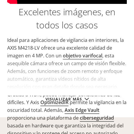
Excelentes imágenes, en
todos los casos
Ideal para aplicaciones de vigilancia en interiores, la
AXIS M4218-LV ofrece una excelente calidad de
imagen en 4 MP. Con un
objetivo varifocal
, esta
asequible cámara ofrece un campo de visión flexible.
Además, con funciones de zoom remoto y enfoque
automático,
garantiza vídeos
nítidos de alta
resolución con gran detalle donde sea necesario.
Gracias a WDR, puede manejar condiciones de luz
VISUALIZAR MÁS
difíciles. Y Axis
OptimizedIR
permite la vigilancia en la
oscuridad total. Además,
Axis Edge Vault
proporciona una plataforma de
ciberseguridad
basada en hardware que garantiza la integridad del
dispositivo y lo protege del acceso no autorizado.