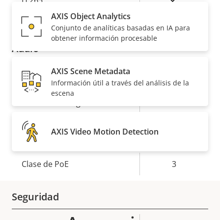
H.265
AXIS Object Analytics
AV1
–
Conjunto de analíticas basadas en IA para
obtener información procesable
Audio
AXIS Scene Metadata
Descripción
Valor de
Sí
Compatibilidad de audio
Información útil a través del análisis de la
de
la
escena
propiedad
Micrófono integrado
propiedad
–
AXIS Video Motion Detection
Red
Descripción
Clase de PoE
Valor de
3
de
la
propiedad
propiedad
Seguridad