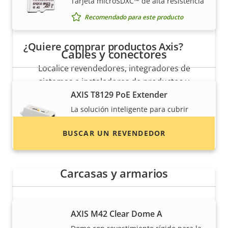
Tarjeta microSDXC™ de alta resistencia
Recomendado para este producto
¿Quiere comprar productos Axis?
Cables y conectores
Localice revendedores, integradores de
sistemas e instaladores de productos y
AXIS T8129 PoE Extender
sistemas de Axis.
La solución inteligente para cubrir
distancias
BUSCAR UN REVENDEDOR
Recomendado para este producto
Carcasas y armarios
AXIS M42 Clear Dome A