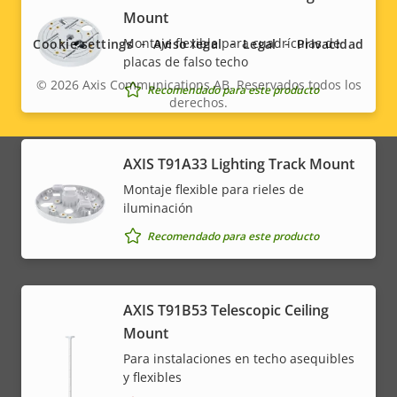
Mount
menu
Montaje flexible para cuadrículas de
Cookie settings
Aviso legal
Legal
Privacidad
placas de falso techo
© 2026
Axis Communications AB. Reservados todos los
Recomendado para este producto
derechos.
Legal
menu
AXIS T91A33 Lighting Track Mount
Montaje flexible para rieles de
iluminación
Recomendado para este producto
AXIS T91B53 Telescopic Ceiling
Mount
Para instalaciones en techo asequibles
y flexibles