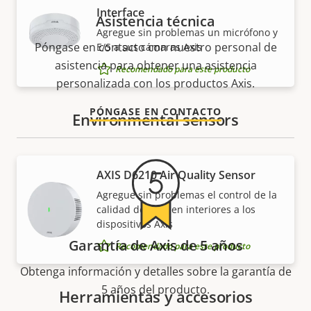
Interface
Asistencia técnica
Agregue sin problemas un micrófono y
Póngase en contacto con nuestro personal de
E/S a sus cámaras Axis
asistencia para obtener una asistencia
Recomendado para este producto
personalizada con los productos Axis.
PÓNGASE EN CONTACTO
Environmental sensors
AXIS D6210 Air Quality Sensor
Agregue sin problemas el control de la
calidad del aire en interiores a los
dispositivos Axis
Garantía de Axis de 5 años
Recomendado para este producto
Obtenga información y detalles sobre la garantía de
5 años del producto.
Herramientas y accesorios