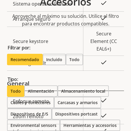
Accesorios
Descripción
Valor de
Sí
Sistema operativo firmado
de
la
Aproveche al máximo su solución. Utilice el filtro
propiedad
propiedad
Sí
Arranque seguro
para encontrar productos compatibles.
Secure
Secure keystore
Element (CC
Filtrar por:
EAL6+)
Recomendado
Incluido
Todo
Sí
Axis Edge Vault
Tipo:
General
Todo
Alimentación
Almacenamiento local
Descripción
Valor de
Sí
Enfoque remoto
Cables y conectores
Carcasas y armarios
de
la
Dispositivos de E/S
Dispositivos portcast
propiedad
propiedad
Sí
Zoom remoto
Environmental sensors
Herramientas y accesorios