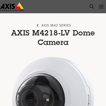
Saltar
open s
Op
Clo
al
contenido
principal
AXIS M42 SERIES
AXIS M4218-LV Dome
Camera