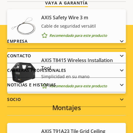
VAYA A GARANTÍA
AXIS Safety Wire 3 m
Cable de seguridad versátil
Recomendado para este producto
Footer
EMPRESA
menu
CONTACTO
AXIS T8415 Wireless Installation
Tool
CARRERAS PROFESIONALES
Simplicidad en su mano
NOTICIAS E HISTORIAS
Recomendado para este producto
SOCIO
Montajes
Social
AXIS T91A23 Tile Grid Ceiling