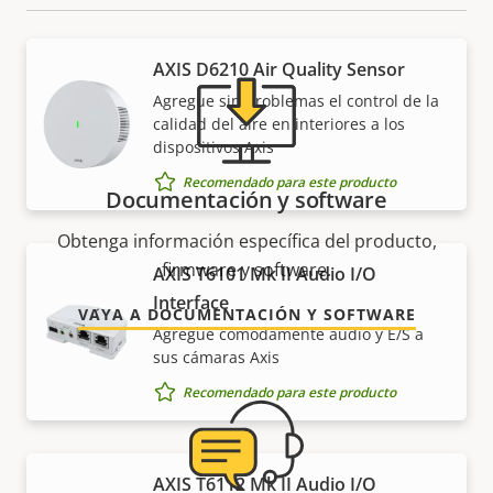
AXIS D6210 Air Quality Sensor
Agregue sin problemas el control de la
calidad del aire en interiores a los
dispositivos Axis
Recomendado para este producto
Documentación y software
Obtenga información específica del producto,
firmware y software.
AXIS T6101 Mk II Audio I/O
Interface
VAYA A DOCUMENTACIÓN Y SOFTWARE
Agregue cómodamente audio y E/S a
sus cámaras Axis
Recomendado para este producto
AXIS T6112 Mk II Audio I/O