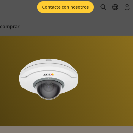
open searc
open l
ini
Contacte con nosotros
 comprar