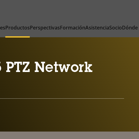
nes
Productos
Perspectivas
Formación
Asistencia
Socio
Dónde
 PTZ Network