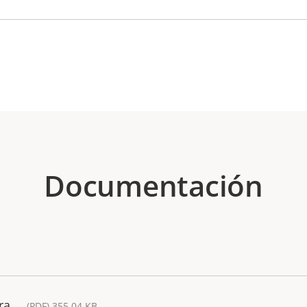
Documentación
ra
(PDF) 355.04 KB